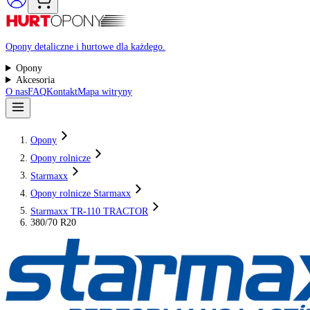
Raty 0%
Opony detaliczne i hurtowe dla każdego.
Opony
Akcesoria
O nas
FAQ
Kontakt
Mapa witryny
Opony
Opony rolnicze
Starmaxx
Opony rolnicze Starmaxx
Starmaxx TR-110 TRACTOR
380/70 R20