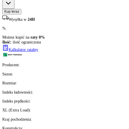
1457
zł/szt.
brutto z VAT
Darmowa dostawa
Ilość:
ilość ograniczona
2
szt.
Kup teraz
Wysyłka w
24H
%
Możesz kupić na
raty 0%
Ilość:
ilość ograniczona
Kalkulator ratalny