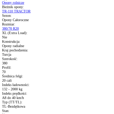
Transport gratis
Szybka wysyłka
14 dni na zwrot
Kup opony na raty
Opis produktu
Gwarancja
Raty
Dane techniczne
Producent
:
Starmaxx
Typ
:
Opony rolnicze
Bieżnik opony
:
TR-110 TRACTOR
Sezon
:
Opony Całoroczne
Rozmiar
:
380/70 R20
XL (Extra Load)
: