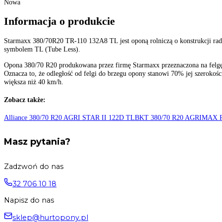
Nie
Konstrukcja
:
Opony radialne
Kraj pochodzenia
:
Turcja
Szerokość
:
380
Profil
:
70
Średnica felgi
:
20 cali
Indeks ładowności
:
132 - 2000 kg
Indeks prędkości
:
A8 do 40 km/h
Typ (TT/TL)
:
TL-Bezdętkowa
Stan
:
Nowa
Informacja o produkcie
Starmaxx 380/70R20 TR-110 132A8 TL jest oponą rolniczą o konstrukc