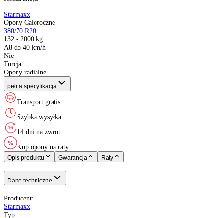
Producent
:
Sezon
:
Rozmiar
:
Indeks ładowności
:
Indeks prędkości
:
XL (Extra Load)
:
Kraj pochodzenia
:
Konstrukcja
:
Starmaxx
Opony Całoroczne
380/70 R20
132 - 2000 kg
A8 do 40 km/h
Nie
Turcja
Opony radialne
pełna specyfikacja