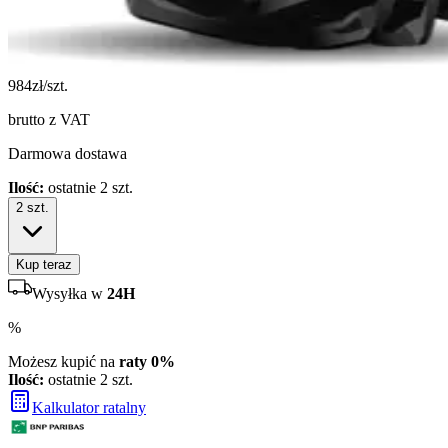
984
zł/szt.
brutto z VAT
Darmowa dostawa
Ilość:
ostatnie 2 szt.
2
szt.
Kup teraz
Wysyłka w
24H
%
Możesz kupić na
raty 0%
Ilość:
ostatnie 2 szt.
Kalkulator ratalny