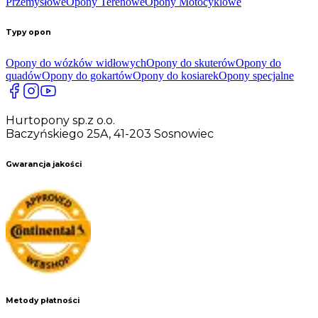
Przemysłowe
Opony Terenowe
Opony Motocyklowe
Typy opon
Opony do wózków widłowych
Opony do skuterów
Opony do
quadów
Opony do gokartów
Opony do kosiarek
Opony specjalne
Hurtopony sp.z o.o.
Baczyńskiego 25A, 41-203 Sosnowiec
Gwarancja jakości
Metody płatności