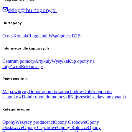
sklep@hurtopony.pl
Hurtopony
O nas
Kontakt
Regulamin
Współpraca B2B
Informacje dla kupujących
Centrum pomocy
Artykuły
Wysyłka
Kup opony na
raty
Zwrot
Reklamacje
Pomocne linki
Mapa witryny
Dobór opon do samochodów
Dobór opon do
ciągników
Dobór opon do motocykli
Najczęściej zadawane pytania
Kategorie opon
Opony
Wszyscy producenci
Opony Osobowe
Opony
Dostawcze
Opony Ciężarowe
Opony Rolnicze
Opony