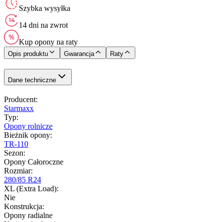
Szybka wysyłka
14 dni na zwrot
Kup opony na raty
Opis produktu
Gwarancja
Raty
Dane techniczne
Producent
:
Starmaxx
Typ
:
Opony rolnicze
Bieżnik opony
:
TR-110
Sezon
:
Opony Całoroczne
Rozmiar
:
280/85 R24
XL (Extra Load)
:
Nie
Konstrukcja
:
Opony radialne