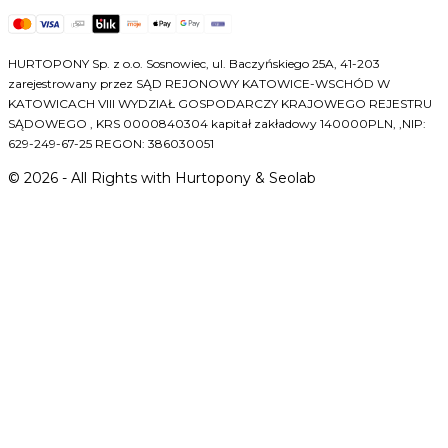
HURTOPONY Sp. z o.o. Sosnowiec, ul. Baczyńskiego 25A, 41-203
zarejestrowany przez SĄD REJONOWY KATOWICE-WSCHÓD W
KATOWICACH VIII WYDZIAŁ GOSPODARCZY KRAJOWEGO REJESTRU
SĄDOWEGO , KRS 0000840304 kapitał zakładowy 140000PLN, ,NIP:
629-249-67-25 REGON: 386030051
©
2026
- All Rights with Hurtopony & Seolab