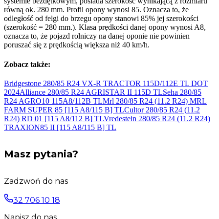
systemie bezdętkowym, posiada szerokość wynikającą z rozmiaru
równą ok. 280 mm. Profil opony wynosi 85. Oznacza to, że
odległość od felgi do brzegu opony stanowi 85% jej szerokości
(szerokość = 280 mm.). Klasa prędkości danej opony wynosi A8,
oznacza to, że pojazd rolniczy na danej oponie nie powinien
poruszać się z prędkością większa niż 40 km/h.
Zobacz także:
Bridgestone 280/85 R24 VX-R TRACTOR 115D/112E TL DOT
2024
Alliance 280/85 R24 AGRISTAR II 115D
TL
Seha 280/85
R24 AGRO10 115A8/112B
TL
Mrl 280/85 R24 (11.2 R24) MRL
FARM SUPER 85 [115 A8/115
B] TL
Cultor 280/85 R24 (11.2
R24) RD 01 [115 A8/112
B] TL
Vredestein 280/85 R24 (11.2 R24)
TRAXION85 II [115 A8/115
B] TL
Masz pytania?
Zadzwoń do nas
32 706 10 18
Napisz do nas