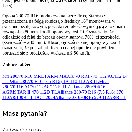
dętki, jest to opona bezdętkowa oznaczona symbolem TL (Tube
Less).
Opona 280/70 R16 produkowana przez firmę Starmaxx
przeznaczona na felgę rolniczą o średnicy 16" montowana w
systemie bezdętkowym, posiada szerokość wynikającą z rozmiaru
równą ok. 280 mm. Profil opony wynosi 70. Oznacza to, że
odległość od felgi do brzegu opony stanowi 70% jej szerokości
(szerokość = 280 mm.). Klasa prędkości danej opony wynosi B,
oznacza to, że pojazd rolniczy na danej oponie nie powinien
poruszać się z prędkością większa niż 50 km/h.
Zobacz także:
Mrl 280/70 R16 MRL FARM MAXX 70 RRT770 [112 A8/112
B]
TL
Petlas 280/70 R16 (7.5 R16) TA-110 112
A8 TL
Mitas
280/70R16 AC70 112A8/112B
TL
Alliance 280/70R16
AGRISTAR II 470 112D
TL
Alliance 280/70 R16 (7.5 R16) 370
112A8/109B TL DOT
2024
Alliance 280/70R16 579 112A8/B
TL
Masz pytania?
Zadzwoń do nas