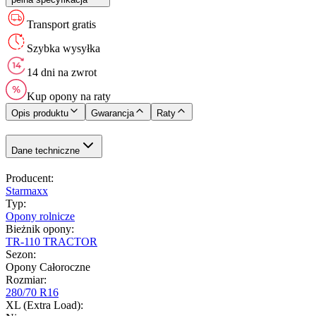
Transport gratis
Szybka wysyłka
14 dni na zwrot
Kup opony na raty
Opis produktu
Gwarancja
Raty
Dane techniczne
Producent
:
Starmaxx
Typ
:
Opony rolnicze
Bieżnik opony
:
TR-110 TRACTOR
Sezon
:
Opony Całoroczne
Rozmiar
:
280/70 R16
XL (Extra Load)
: