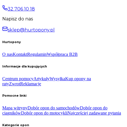
32 706 10 18
Napisz do nas
sklep@hurtopony.pl
Hurtopony
O nas
Kontakt
Regulamin
Współpraca B2B
Informacje dla kupujących
Centrum pomocy
Artykuły
Wysyłka
Kup opony na
raty
Zwrot
Reklamacje
Pomocne linki
Mapa witryny
Dobór opon do samochodów
Dobór opon do
ciągników
Dobór opon do motocykli
Najczęściej zadawane pytania
Kategorie opon