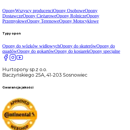
Opony
Wszyscy producenci
Opony Osobowe
Opony
Dostawcze
Opony Ciężarowe
Opony Rolnicze
Opony
Przemysłowe
Opony Terenowe
Opony Motocyklowe
Typy opon
Opony do wózków widłowych
Opony do skuterów
Opony do
quadów
Opony do gokartów
Opony do kosiarek
Opony specjalne
Hurtopony sp.z o.o.
Baczyńskiego 25A, 41-203 Sosnowiec
Gwarancja jakości