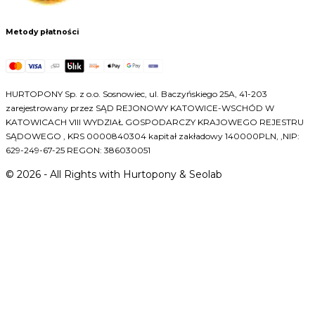
Metody płatności
HURTOPONY Sp. z o.o. Sosnowiec, ul. Baczyńskiego 25A, 41-203
zarejestrowany przez SĄD REJONOWY KATOWICE-WSCHÓD W
KATOWICACH VIII WYDZIAŁ GOSPODARCZY KRAJOWEGO REJESTRU
SĄDOWEGO , KRS 0000840304 kapitał zakładowy 140000PLN, ,NIP:
629-249-67-25 REGON: 386030051
©
2026
- All Rights with Hurtopony & Seolab