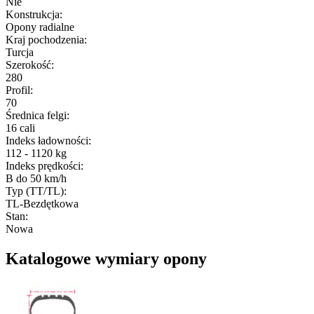
Nie
Konstrukcja
:
Opony radialne
Kraj pochodzenia
:
Turcja
Szerokość
:
280
Profil
:
70
Średnica felgi
:
16 cali
Indeks ładowności
:
112 - 1120 kg
Indeks prędkości
:
B do 50 km/h
Typ (TT/TL)
:
TL-Bezdętkowa
Stan
:
Nowa
Katalogowe wymiary opony