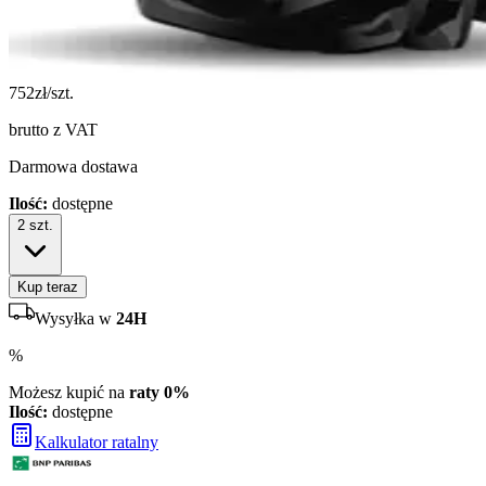
752
zł/szt.
brutto z VAT
Darmowa dostawa
Ilość:
dostępne
2
szt.
Kup teraz
Wysyłka w
24H
%
Możesz kupić na
raty 0%
Ilość:
dostępne
Kalkulator ratalny