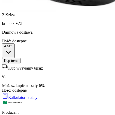
219
zł/szt.
brutto z VAT
Darmowa dostawa
Ilość:
dostępne
4
szt.
Kup teraz
Kup wysyłamy
teraz
%
Możesz kupić na
raty 0%
Ilość:
dostępne
Kalkulator ratalny
Producent
: