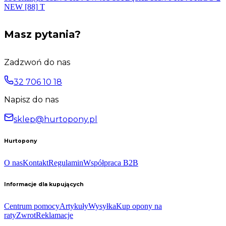
NEW [88]
T
Masz pytania?
Zadzwoń do nas
32 706 10 18
Napisz do nas
sklep@hurtopony.pl
Hurtopony
O nas
Kontakt
Regulamin
Współpraca B2B
Informacje dla kupujących
Centrum pomocy
Artykuły
Wysyłka
Kup opony na
raty
Zwrot
Reklamacje