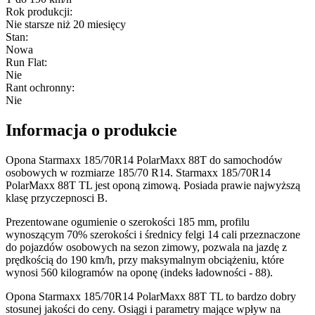
Rok produkcji
:
Nie starsze niż 20 miesięcy
Stan
:
Nowa
Run Flat
:
Nie
Rant ochronny
:
Nie
Informacja o produkcie
Opona Starmaxx 185/70R14 PolarMaxx 88T do samochodów
osobowych w rozmiarze 185/70 R14. Starmaxx 185/70R14
PolarMaxx 88T TL jest oponą zimową. Posiada prawie najwyższą
klasę przyczepnosci B.
Prezentowane ogumienie o szerokości 185 mm, profilu
wynoszącym 70% szerokości i średnicy felgi 14 cali przeznaczone
do pojazdów osobowych na sezon zimowy, pozwala na jazdę z
prędkością do 190 km/h, przy maksymalnym obciążeniu, które
wynosi 560 kilogramów na oponę (indeks ładowności - 88).
Opona Starmaxx 185/70R14 PolarMaxx 88T TL to bardzo dobry
stosunej jakości do ceny. Osiągi i parametry mające wpływ na