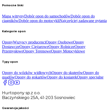
Pomocne linki
Mapa witryny
Dobór opon do samochodów
Dobór opon do
ciągników
Dobór opon do motocykli
Najczęściej zadawane pytania
Kategorie opon
Opony
Wszyscy producenci
Opony Osobowe
Opony
Dostawcze
Opony Ciężarowe
Opony Rolnicze
Opony
Przemysłowe
Opony Terenowe
Opony Motocyklowe
Typy opon
Opony do wózków widłowych
Opony do skuterów
Opony do
quadów
Opony do gokartów
Opony do kosiarek
Opony specjalne
Hurtopony sp.z o.o.
Baczyńskiego 25A, 41-203 Sosnowiec
Gwarancja jakości