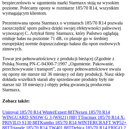
bezpieczeńswto w ogumieniu marki Starmaxx stoją na wysokim
poziome. Polecamy opony w rozmiarze 185/70 R14, wszystkim
wymagającym klientom.
Prezentowana opona Starmaxx o wymiarach 185/70 R14 pozwala
zaoszczędzić sporo paliwa dzięki swojej efektywności paliwowej
wynoszącej C. Artykuł firmy Starmaxx, który Państwo oglądają
emituje hałas na poziomie 71 dB, co plasuje go w średniej
europejskiej normie dopuszczalnego hałasu dla opon osobowych
zimowych.
Towar jest pełnowartościowy z produkcji bieżącej (Zgodnie z
Polską Normą PN-C-94300-7:1997 „Ogumienie. Pakowanie,
przechowywanie i transport”, za opony pełnowartościowe uważa
się opony nie starsze niż 36 miesięcy od daty produkcji. Nasz sklep
dokłada wszelkich starań aby sprzedawane produkty były nie
starsze niż 18 miesięcy.) objęty pełną gwarancją producenta
Starmaxx.
Zobacz także:
Uniroyal 185/70 R14 WinterExpert
88T
Nexen 185/70 R14
WINGUARD SNOW G 3 (WH21) [88]
T
Tracmax 185/70 R14 X-
PRIVILO S130
88T
Kumho 185/70 R14 WINTERCRAFT WP52+
88T
Triangle 185/70 R14 TW401
88T
Dębica 185/70 R14 FRIGO 2