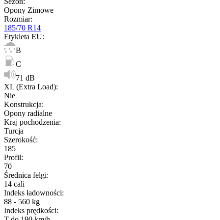
Sezon
:
Opony Zimowe
Rozmiar
:
185/70 R14
Etykieta EU
:
B
C
71 dB
XL (Extra Load)
:
Nie
Konstrukcja
:
Opony radialne
Kraj pochodzenia
:
Turcja
Szerokość
:
185
Profil
:
70
Średnica felgi
:
14 cali
Indeks ładowności
:
88 - 560 kg
Indeks prędkości
:
T do 190 km/h