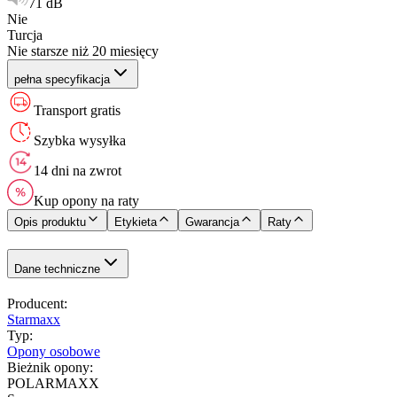
71 dB
Nie
Turcja
Nie starsze niż 20 miesięcy
pełna specyfikacja
Transport gratis
Szybka wysyłka
14 dni na zwrot
Kup opony na raty
Opis produktu
Etykieta
Gwarancja
Raty
Dane techniczne
Producent
:
Starmaxx
Typ
:
Opony osobowe
Bieżnik opony
:
POLARMAXX