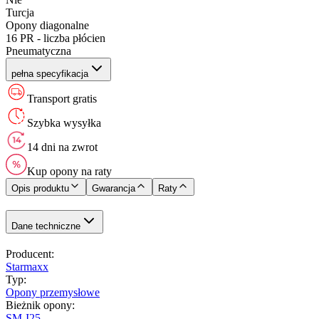
Turcja
Opony diagonalne
16 PR - liczba płócien
Pneumatyczna
pełna specyfikacja
Transport gratis
Szybka wysyłka
14 dni na zwrot
Kup opony na raty
Opis produktu
Gwarancja
Raty
Dane techniczne
Producent
:
Starmaxx
Typ
:
Opony przemysłowe
Bieżnik opony
:
SM-I25