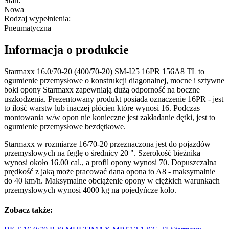
Stan
:
Nowa
Rodzaj wypełnienia
:
Pneumatyczna
Informacja o produkcie
Starmaxx 16.0/70-20 (400/70-20) SM-I25 16PR 156A8 TL to
ogumienie przemysłowe o konstrukcji diagonalnej, mocne i sztywne
boki opony Starmaxx zapewniają dużą odporność na boczne
uszkodzenia. Prezentowany produkt posiada oznaczenie 16PR - jest
to ilość warstw lub inaczej płócien które wynosi 16. Podczas
montowania w/w opon nie konieczne jest zakładanie dętki, jest to
ogumienie przemysłowe bezdętkowe.
Starmaxx w rozmiarze 16/70-20 przeznaczona jest do pojazdów
przemysłowych na feglę o średnicy 20 ". Szerokość bieżnika
wynosi około 16.00 cal., a profil opony wynosi 70. Dopuszczalna
prędkość z jaką może pracować dana opona to A8 - maksymalnie
do 40 km/h. Maksymalne obciążenie opony w ciężkich warunkach
przemysłowych wynosi 4000 kg na pojedyńcze koło.
Zobacz także: