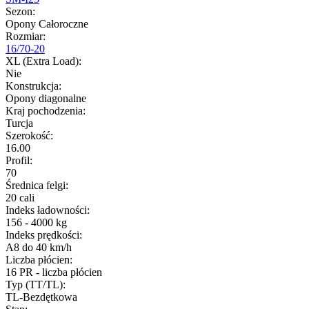
Sezon
:
Opony Całoroczne
Rozmiar
:
16/70-20
XL (Extra Load)
:
Nie
Konstrukcja
:
Opony diagonalne
Kraj pochodzenia
:
Turcja
Szerokość
:
16.00
Profil
:
70
Średnica felgi
:
20 cali
Indeks ładowności
:
156 - 4000 kg
Indeks prędkości
:
A8 do 40 km/h
Liczba płócien
:
16 PR - liczba płócien
Typ (TT/TL)
:
TL-Bezdętkowa