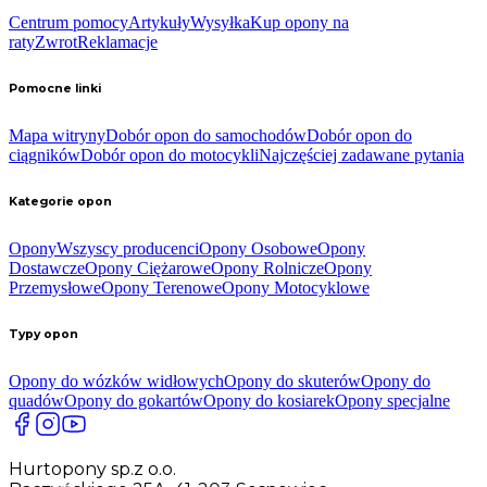
Centrum pomocy
Artykuły
Wysyłka
Kup opony na
raty
Zwrot
Reklamacje
Pomocne linki
Mapa witryny
Dobór opon do samochodów
Dobór opon do
ciągników
Dobór opon do motocykli
Najczęściej zadawane pytania
Kategorie opon
Opony
Wszyscy producenci
Opony Osobowe
Opony
Dostawcze
Opony Ciężarowe
Opony Rolnicze
Opony
Przemysłowe
Opony Terenowe
Opony Motocyklowe
Typy opon
Opony do wózków widłowych
Opony do skuterów
Opony do
quadów
Opony do gokartów
Opony do kosiarek
Opony specjalne
Hurtopony sp.z o.o.