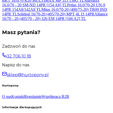
BKT 16.0/70 R20 MULTIMAX MP 513 136G
TL
Starmaxx
16.0/70 - 20 SM-ND 14PR [154
A8] TL
Petlas 16.0/70-20 UN-9
14PR 154A8/142A8
TL
Mitas 16.0/70-20 (400/75-20) TR09 IND
14PR
TL
Solideal 16/70-20 (405/70-20) MPT 4L I3
14PR
Alliance
16/70 - 20 (405/70 - 20) 326 EM 14PR [166
A2] TL
Masz pytania?
Zadzwoń do nas
32 706 10 18
Napisz do nas
sklep@hurtopony.pl
Hurtopony
O nas
Kontakt
Regulamin
Współpraca B2B
Informacje dla kupujących