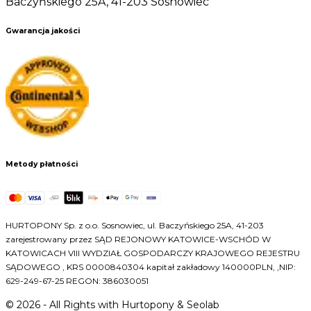
Baczyńskiego 25A, 41-203 Sosnowiec
Gwarancja jakości
Metody płatności
HURTOPONY Sp. z o.o. Sosnowiec, ul. Baczyńskiego 25A, 41-203
zarejestrowany przez SĄD REJONOWY KATOWICE-WSCHÓD W
KATOWICACH VIII WYDZIAŁ GOSPODARCZY KRAJOWEGO REJESTRU
SĄDOWEGO , KRS 0000840304 kapitał zakładowy 140000PLN, ,NIP:
629-249-67-25 REGON: 386030051
©
2026
- All Rights with Hurtopony & Seolab