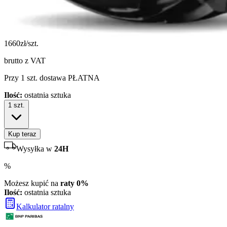
1660
zł/szt.
brutto z VAT
Przy 1 szt. dostawa PŁATNA
Ilość:
ostatnia sztuka
1
szt.
Kup teraz
Wysyłka w
24H
%
Możesz kupić na
raty 0%
Ilość:
ostatnia sztuka
Kalkulator ratalny