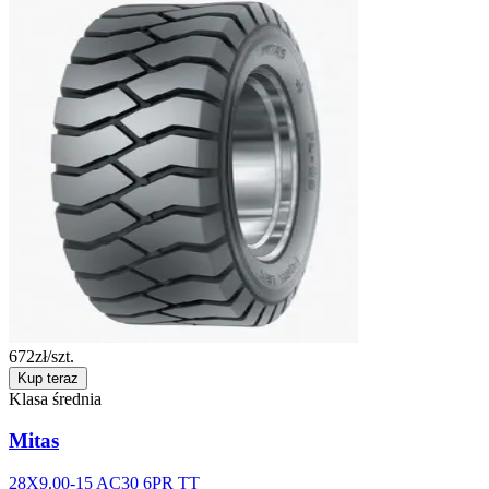
672
zł/szt.
Kup teraz
Klasa średnia
Mitas
28X9.00-15 AC30 6PR TT