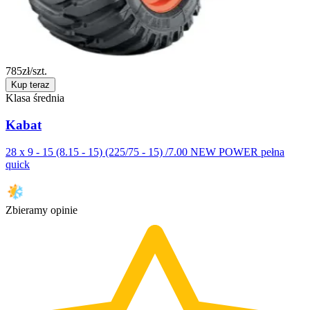
785
zł/szt.
Kup teraz
Klasa średnia
Kabat
28 x 9 - 15 (8.15 - 15) (225/75 - 15) /7.00 NEW POWER pełna
quick
Zbieramy opinie