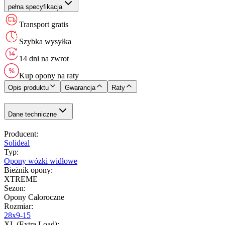
pełna specyfikacja
Transport gratis
Szybka wysyłka
14 dni na zwrot
Kup opony na raty
Opis produktu
Gwarancja
Raty
Dane techniczne
Producent
:
Solideal
Typ
:
Opony wózki widłowe
Bieżnik opony
:
XTREME
Sezon
:
Opony Całoroczne
Rozmiar
:
28x9-15
XL (Extra Load)
: