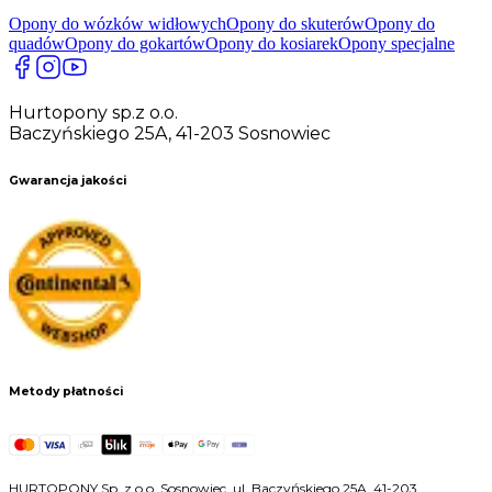
Opony do wózków widłowych
Opony do skuterów
Opony do
quadów
Opony do gokartów
Opony do kosiarek
Opony specjalne
Hurtopony sp.z o.o.
Baczyńskiego 25A, 41-203 Sosnowiec
Gwarancja jakości
Metody płatności
HURTOPONY Sp. z o.o. Sosnowiec, ul. Baczyńskiego 25A, 41-203