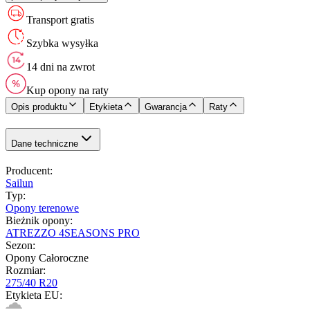
Transport gratis
Szybka wysyłka
14 dni na zwrot
Kup opony na raty
Opis produktu
Etykieta
Gwarancja
Raty
Dane techniczne
Producent
:
Sailun
Typ
:
Opony terenowe
Bieżnik opony
:
ATREZZO 4SEASONS PRO
Sezon
:
Opony Całoroczne
Rozmiar
:
275/40 R20
Etykieta EU
: