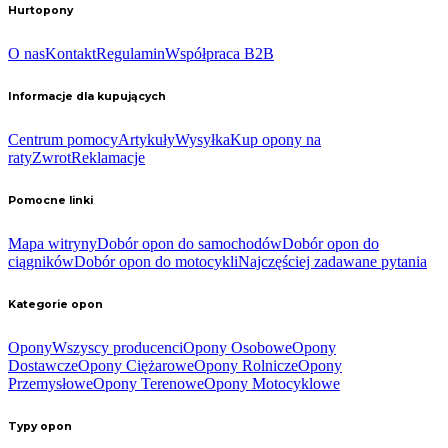
Hurtopony
O nas
Kontakt
Regulamin
Współpraca B2B
Informacje dla kupujących
Centrum pomocy
Artykuły
Wysyłka
Kup opony na
raty
Zwrot
Reklamacje
Pomocne linki
Mapa witryny
Dobór opon do samochodów
Dobór opon do
ciągników
Dobór opon do motocykli
Najczęściej zadawane pytania
Kategorie opon
Opony
Wszyscy producenci
Opony Osobowe
Opony
Dostawcze
Opony Ciężarowe
Opony Rolnicze
Opony
Przemysłowe
Opony Terenowe
Opony Motocyklowe
Typy opon