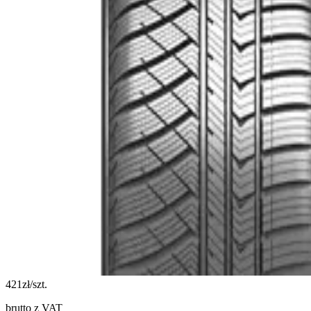
421
zł/szt.
brutto z VAT