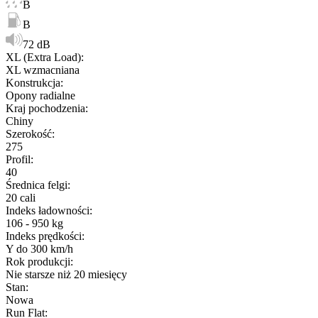
B
B
72 dB
XL (Extra Load)
:
XL wzmacniana
Konstrukcja
:
Opony radialne
Kraj pochodzenia
:
Chiny
Szerokość
:
275
Profil
:
40
Średnica felgi
:
20 cali
Indeks ładowności
:
106 - 950 kg
Indeks prędkości
:
Y do 300 km/h
Rok produkcji
:
Nie starsze niż 20 miesięcy
Stan
:
Nowa
Run Flat
: