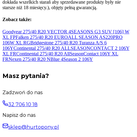
dokłada wszelkich starań aby sprzedawane produkty były nie
starsze niż 18 miesięcy.), objęty pełną gwarancją.
Zobacz także:
Goodyear 275/40 R20 VECTOR 4SEASONS G3 SUV [106] W
XL FP
Falken 275/40 R20 EUROALL SEASON AS220PRO
106W
XL RG
Bridgestone 275/40 R20 Turanza A/S 6
106Y
Continental 275/40 R20 ALLSEASONCONTACT 2 106Y
XL FR
Continental 275/40 R20 AllSeasonContact 106Y
XL
FR
Nexen 275/40 R20 NBlue 4Season 2
106Y
Masz pytania?
Zadzwoń do nas
32 706 10 18
Napisz do nas
sklep@hurtopony.pl