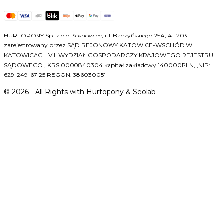
HURTOPONY Sp. z o.o. Sosnowiec, ul. Baczyńskiego 25A, 41-203
zarejestrowany przez SĄD REJONOWY KATOWICE-WSCHÓD W
KATOWICACH VIII WYDZIAŁ GOSPODARCZY KRAJOWEGO REJESTRU
SĄDOWEGO , KRS 0000840304 kapitał zakładowy 140000PLN, ,NIP:
629-249-67-25 REGON: 386030051
©
2026
- All Rights with Hurtopony & Seolab