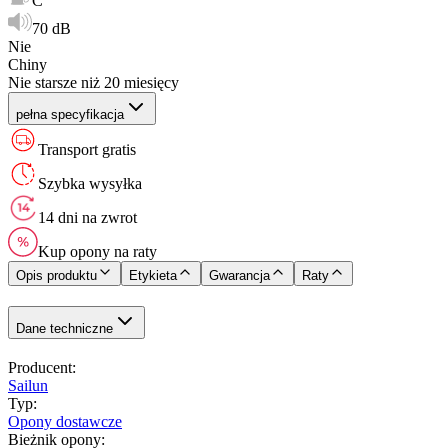
C
70 dB
Nie
Chiny
Nie starsze niż 20 miesięcy
pełna specyfikacja
Transport gratis
Szybka wysyłka
14 dni na zwrot
Kup opony na raty
Opis produktu
Etykieta
Gwarancja
Raty
Dane techniczne
Producent
:
Sailun
Typ
:
Opony dostawcze
Bieżnik opony
: