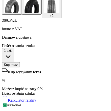
+
2
209
zł/szt.
brutto z VAT
Darmowa dostawa
Ilość:
ostatnia sztuka
1
szt.
Kup teraz
Kup wysyłamy
teraz
%
Możesz kupić na
raty 0%
Ilość:
ostatnia sztuka
Kalkulator ratalny