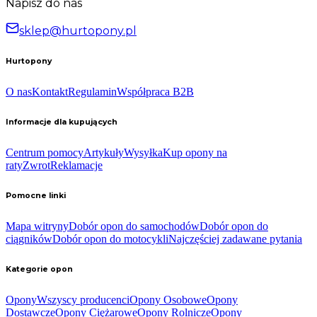
Napisz do nas
sklep@hurtopony.pl
Hurtopony
O nas
Kontakt
Regulamin
Współpraca B2B
Informacje dla kupujących
Centrum pomocy
Artykuły
Wysyłka
Kup opony na
raty
Zwrot
Reklamacje
Pomocne linki
Mapa witryny
Dobór opon do samochodów
Dobór opon do
ciągników
Dobór opon do motocykli
Najczęściej zadawane pytania
Kategorie opon
Opony
Wszyscy producenci
Opony Osobowe
Opony
Dostawcze
Opony Ciężarowe
Opony Rolnicze
Opony