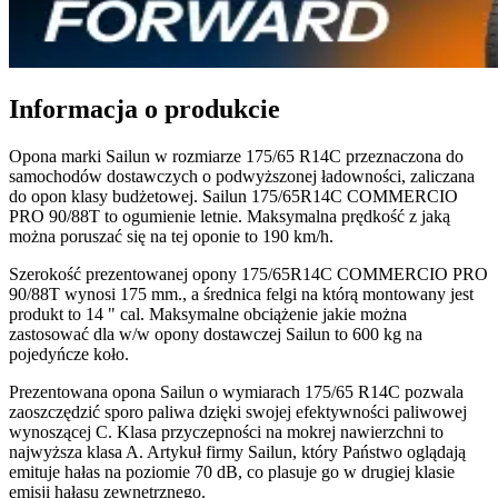
Informacja o produkcie
Opona marki Sailun w rozmiarze 175/65 R14C przeznaczona do
samochodów dostawczych o podwyższonej ładowności, zaliczana
do opon klasy budżetowej. Sailun 175/65R14C COMMERCIO
PRO 90/88T to ogumienie letnie. Maksymalna prędkość z jaką
można poruszać się na tej oponie to 190 km/h.
Szerokość prezentowanej opony 175/65R14C COMMERCIO PRO
90/88T wynosi 175 mm., a średnica felgi na którą montowany jest
produkt to 14 " cal. Maksymalne obciążenie jakie można
zastosować dla w/w opony dostawczej Sailun to 600 kg na
pojedyńcze koło.
Prezentowana opona Sailun o wymiarach 175/65 R14C pozwala
zaoszczędzić sporo paliwa dzięki swojej efektywności paliwowej
wynoszącej C. Klasa przyczepności na mokrej nawierzchni to
najwyższa klasa A. Artykuł firmy Sailun, który Państwo oglądają
emituje hałas na poziomie 70 dB, co plasuje go w drugiej klasie
emisji hałasu zewnętrznego.