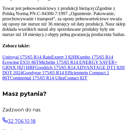
Towar jest pełnowartościowy z produkcji bieżącej (Zgodnie z
Polską Normą PN-C-94300-7:1997 „Ogumienie. Pakowanie,
przechowywanie i transport”, za opony pełnowartościowe uważa
się opony nie starsze niż 36 miesięcy od daty produkcji. Nasz sklep
dokłada wszelkich starań aby sprzedawane produkty były nie
starsze niż 18 miesięcy.) objęty pełną gwarancją producenta Sailun.
Zobacz także:
Uniroyal 175/65 R14 RainExpert 3
82H
Kumho 175/65 R14
Ecowing ES31
86T
Michelin 175/65 R14 ENERGY SAVER+
GRNX [82]
H
BFGoodrich 175/65 R14 ADVANTAGE DT1 82H
DOT
2024
Goodyear 175/65 R14 Efficientgrip Compact 2
86T
Continental 175/65 R14 UltraContact
82T
Masz pytania?
Zadzwoń do nas
32 706 10 18