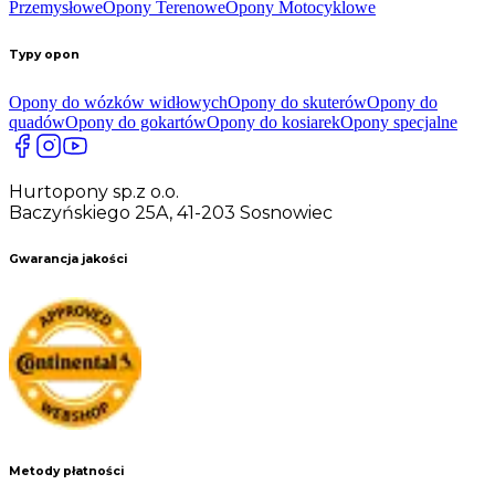
Przemysłowe
Opony Terenowe
Opony Motocyklowe
Typy opon
Opony do wózków widłowych
Opony do skuterów
Opony do
quadów
Opony do gokartów
Opony do kosiarek
Opony specjalne
Hurtopony sp.z o.o.
Baczyńskiego 25A, 41-203 Sosnowiec
Gwarancja jakości
Metody płatności