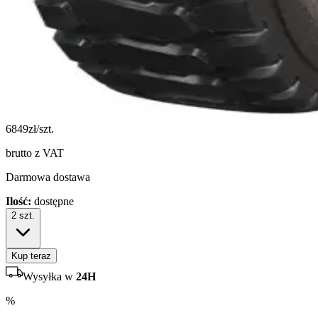
6849
zł/szt.
brutto z VAT
Darmowa dostawa
Ilość:
dostępne
2
szt.
Kup teraz
Wysyłka w
24H
%