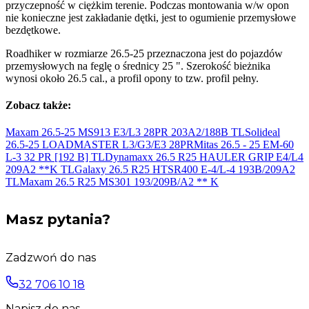
przyczepność w ciężkim terenie. Podczas montowania w/w opon
nie konieczne jest zakładanie dętki, jest to ogumienie przemysłowe
bezdętkowe.
Roadhiker w rozmiarze 26.5-25 przeznaczona jest do pojazdów
przemysłowych na feglę o średnicy 25 ". Szerokość bieżnika
wynosi około 26.5 cal., a profil opony to tzw. profil pełny.
Zobacz także:
Maxam 26.5-25 MS913 E3/L3 28PR 203A2/188B
TL
Solideal
26.5-25 LOADMASTER L3/G3/E3
28PR
Mitas 26.5 - 25 EM-60
L-3 32 PR [192
B] TL
Dynamaxx 26.5 R25 HAULER GRIP E4/L4
209A2 **K
TL
Galaxy 26.5 R25 HTSR400 E-4/L-4 193B/209A2
TL
Maxam 26.5 R25 MS301 193/209B/A2 **
K
Masz pytania?
Zadzwoń do nas
32 706 10 18
Napisz do nas