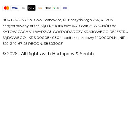
HURTOPONY Sp. z o.o. Sosnowiec, ul. Baczyńskiego 25A, 41-203
zarejestrowany przez SĄD REJONOWY KATOWICE-WSCHÓD W
KATOWICACH VIII WYDZIAŁ GOSPODARCZY KRAJOWEGO REJESTRU
SĄDOWEGO , KRS 0000840304 kapitał zakładowy 140000PLN, ,NIP:
629-249-67-25 REGON: 386030051
©
2026
- All Rights with Hurtopony & Seolab