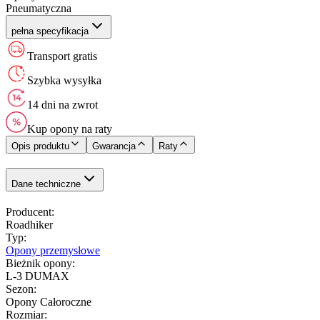
Pneumatyczna
pełna specyfikacja
Transport gratis
Szybka wysyłka
14 dni na zwrot
Kup opony na raty
Opis produktu
Gwarancja
Raty
Dane techniczne
Producent
:
Roadhiker
Typ
:
Opony przemysłowe
Bieżnik opony
:
L-3 DUMAX
Sezon
:
Opony Całoroczne
Rozmiar
: