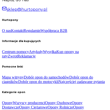
sklep@hurtopony.pl
Hurtopony
O nas
Kontakt
Regulamin
Współpraca B2B
Informacje dla kupujących
Centrum pomocy
Artykuły
Wysyłka
Kup opony na
raty
Zwrot
Reklamacje
Pomocne linki
Mapa witryny
Dobór opon do samochodów
Dobór opon do
ciągników
Dobór opon do motocykli
Najczęściej zadawane pytania
Kategorie opon
Opony
Wszyscy producenci
Opony Osobowe
Opony
Dostawcze
Opony Ciężarowe
Opony Rolnicze
Opony