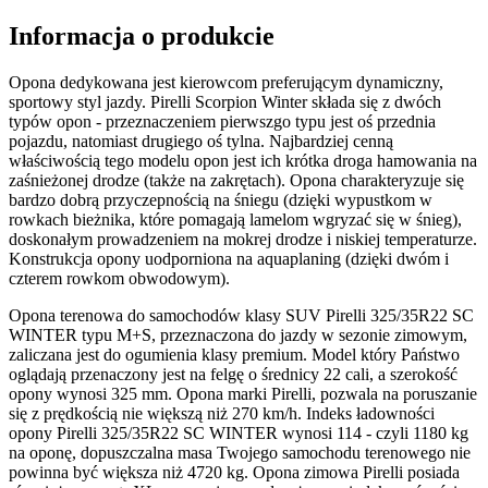
Informacja o produkcie
Opona dedykowana jest kierowcom preferującym dynamiczny,
sportowy styl jazdy. Pirelli Scorpion Winter składa się z dwóch
typów opon - przeznaczeniem pierwszgo typu jest oś przednia
pojazdu, natomiast drugiego oś tylna. Najbardziej cenną
właściwością tego modelu opon jest ich krótka droga hamowania na
zaśnieżonej drodze (także na zakrętach). Opona charakteryzuje się
bardzo dobrą przyczepnością na śniegu (dzięki wypustkom w
rowkach bieżnika, które pomagają lamelom wgryzać się w śnieg),
doskonałym prowadzeniem na mokrej drodze i niskiej temperaturze.
Konstrukcja opony uodporniona na aquaplaning (dzięki dwóm i
czterem rowkom obwodowym).
Opona terenowa do samochodów klasy SUV Pirelli 325/35R22 SC
WINTER typu M+S, przeznaczona do jazdy w sezonie zimowym,
zaliczana jest do ogumienia klasy premium. Model który Państwo
oglądają przenaczony jest na felgę o średnicy 22 cali, a szerokość
opony wynosi 325 mm. Opona marki Pirelli, pozwala na poruszanie
się z prędkością nie większą niż 270 km/h. Indeks ładowności
opony Pirelli 325/35R22 SC WINTER wynosi 114 - czyli 1180 kg
na oponę, dopuszczalna masa Twojego samochodu terenowego nie
powinna być większa niż 4720 kg. Opona zimowa Pirelli posiada