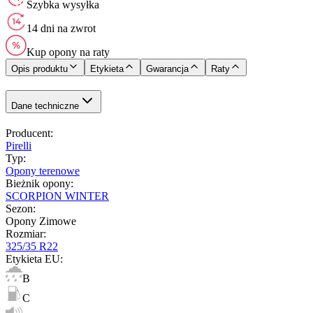
Szybka wysyłka
14 dni na zwrot
Kup opony na raty
Opis produktu
Etykieta
Gwarancja
Raty
Dane techniczne
Producent
:
Pirelli
Typ
:
Opony terenowe
Bieżnik opony
:
SCORPION WINTER
Sezon
:
Opony Zimowe
Rozmiar
:
325/35 R22
Etykieta EU
:
B
C