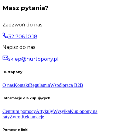
Masz pytania?
Zadzwoń do nas
32 706 10 18
Napisz do nas
sklep@hurtopony.pl
Hurtopony
O nas
Kontakt
Regulamin
Współpraca B2B
Informacje dla kupujących
Centrum pomocy
Artykuły
Wysyłka
Kup opony na
raty
Zwrot
Reklamacje
Pomocne linki