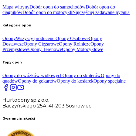
Mapa witryny
Dobór opon do samochodów
Dobór opon do
ciągników
Dobór opon do motocykli
Najczęściej zadawane pytania
Kategorie opon
Opony
Wszyscy producenci
Opony Osobowe
Opony
Dostawcze
Opony Ciężarowe
Opony Rolnicze
Opony
Przemysłowe
Opony Terenowe
Opony Motocyklowe
Typy opon
Opony do wózków widłowych
Opony do skuterów
Opony do
quadów
Opony do gokartów
Opony do kosiarek
Opony specjalne
Hurtopony sp.z o.o.
Baczyńskiego 25A, 41-203 Sosnowiec
Gwarancja jakości