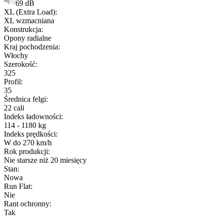
69 dB
XL (Extra Load)
:
XL wzmacniana
Konstrukcja
:
Opony radialne
Kraj pochodzenia
:
Włochy
Szerokość
:
325
Profil
:
35
Średnica felgi
:
22 cali
Indeks ładowności
:
114 - 1180 kg
Indeks prędkości
:
W do 270 km/h
Rok produkcji
:
Nie starsze niż 20 miesięcy
Stan
:
Nowa
Run Flat
:
Nie
Rant ochronny
:
Tak