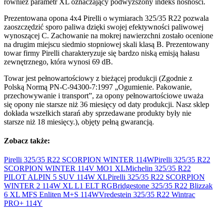
również parametr XL oznaczający podwyższony indeks nośności.
Prezentowana opona 4x4 Pirelli o wymiarach 325/35 R22 pozwala
zaoszczędzić sporo paliwa dzięki swojej efektywności paliwowej
wynoszącej C. Zachowanie na mokrej nawierzchni zostało ocenione
na drugim miejscu siedmio stopniowej skali klasą B. Prezentowany
towar firmy Pirelli charakteryzuje się bardzo niską emisją hałasu
zewnętrznego, która wynosi 69 dB.
Towar jest pełnowartościowy z bieżącej produkcji (Zgodnie z
Polską Normą PN-C-94300-7:1997 „Ogumienie. Pakowanie,
przechowywanie i transport”, za opony pełnowartościowe uważa
się opony nie starsze niż 36 miesięcy od daty produkcji. Nasz sklep
dokłada wszelkich starań aby sprzedawane produkty były nie
starsze niż 18 miesięcy.), objęty pełną gwarancją.
Zobacz także:
Pirelli 325/35 R22 SCORPION WINTER
114W
Pirelli 325/35 R22
SCORPION WINTER 114V
MO1 XL
Michelin 325/35 R22
PILOT ALPIN 5 SUV 114W
XL
Pirelli 325/35 R22 SCORPION
WINTER 2 114W XL L1
ELT RG
Bridgestone 325/35 R22 Blizzak
6 XL MFS Enliten M+S
114W
Vredestein 325/35 R22 Wintrac
PRO+
114Y