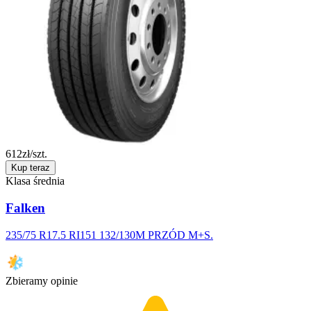
612
zł/szt.
Kup teraz
Klasa średnia
Falken
235/75 R17.5 RI151 132/130M PRZÓD M+S.
Zbieramy opinie