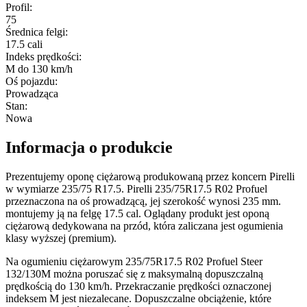
Profil
:
75
Średnica felgi
:
17.5 cali
Indeks prędkości
:
M do 130 km/h
Oś pojazdu
:
Prowadząca
Stan
:
Nowa
Informacja o produkcie
Prezentujemy oponę ciężarową produkowaną przez koncern Pirelli
w wymiarze 235/75 R17.5. Pirelli 235/75R17.5 R02 Profuel
przeznaczona na oś prowadzącą, jej szerokość wynosi 235 mm.
montujemy ją na felgę 17.5 cal. Oglądany produkt jest oponą
ciężarową dedykowana na przód, która zaliczana jest ogumienia
klasy wyższej (premium).
Na ogumieniu ciężarowym 235/75R17.5 R02 Profuel Steer
132/130M można poruszać się z maksymalną dopuszczalną
prędkością do 130 km/h. Przekraczanie prędkości oznaczonej
indeksem M jest niezalecane. Dopuszczalne obciążenie, które