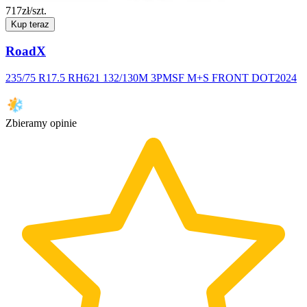
717
zł/szt.
Kup teraz
RoadX
235/75 R17.5 RH621 132/130M 3PMSF M+S FRONT DOT2024
Zbieramy opinie