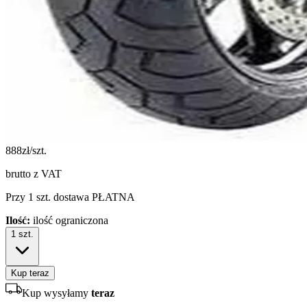
888
zł/szt.
brutto z VAT
Przy 1 szt. dostawa PŁATNA
Ilość:
ilość ograniczona
1
szt.
Kup teraz
Kup wysyłamy
teraz