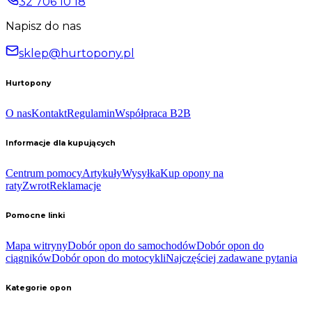
32 706 10 18
Napisz do nas
sklep@hurtopony.pl
Hurtopony
O nas
Kontakt
Regulamin
Współpraca B2B
Informacje dla kupujących
Centrum pomocy
Artykuły
Wysyłka
Kup opony na
raty
Zwrot
Reklamacje
Pomocne linki
Mapa witryny
Dobór opon do samochodów
Dobór opon do
ciągników
Dobór opon do motocykli
Najczęściej zadawane pytania
Kategorie opon