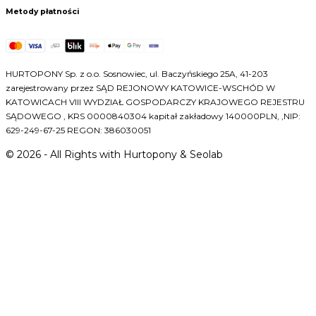
Metody płatności
HURTOPONY Sp. z o.o. Sosnowiec, ul. Baczyńskiego 25A, 41-203
zarejestrowany przez SĄD REJONOWY KATOWICE-WSCHÓD W
KATOWICACH VIII WYDZIAŁ GOSPODARCZY KRAJOWEGO REJESTRU
SĄDOWEGO , KRS 0000840304 kapitał zakładowy 140000PLN, ,NIP:
629-249-67-25 REGON: 386030051
©
2026
- All Rights with Hurtopony & Seolab