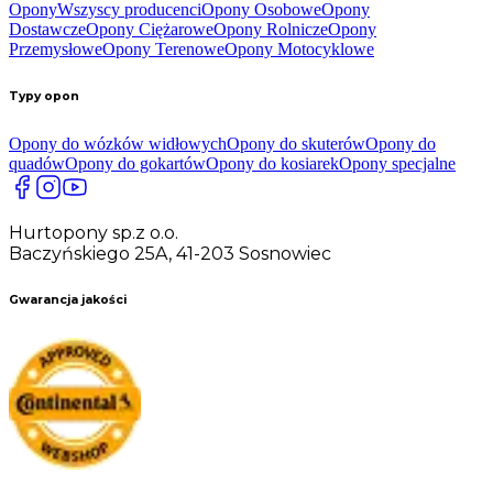
Opony
Wszyscy producenci
Opony Osobowe
Opony
Dostawcze
Opony Ciężarowe
Opony Rolnicze
Opony
Przemysłowe
Opony Terenowe
Opony Motocyklowe
Typy opon
Opony do wózków widłowych
Opony do skuterów
Opony do
quadów
Opony do gokartów
Opony do kosiarek
Opony specjalne
Hurtopony sp.z o.o.
Baczyńskiego 25A, 41-203 Sosnowiec
Gwarancja jakości