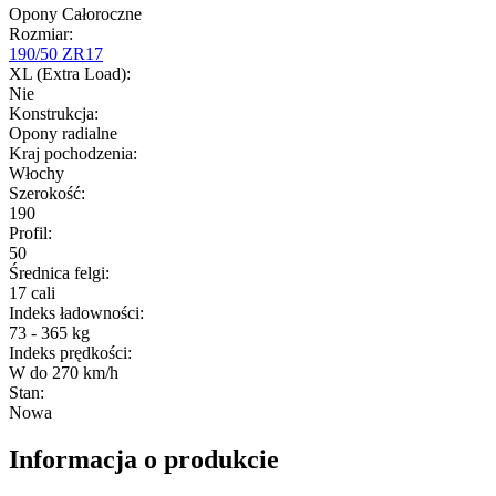
Opony Całoroczne
Rozmiar
:
190/50 ZR17
XL (Extra Load)
:
Nie
Konstrukcja
:
Opony radialne
Kraj pochodzenia
:
Włochy
Szerokość
:
190
Profil
:
50
Średnica felgi
:
17 cali
Indeks ładowności
:
73 - 365 kg
Indeks prędkości
:
W do 270 km/h
Stan
:
Nowa
Informacja o produkcie