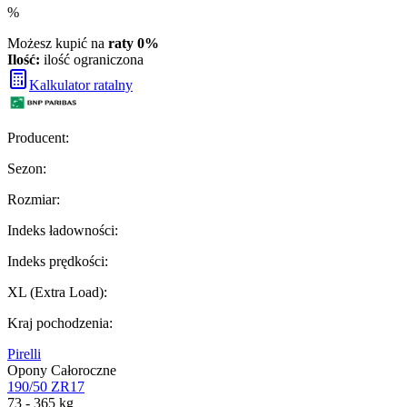
%
Możesz kupić na
raty 0%
Ilość:
ilość ograniczona
Kalkulator ratalny
Producent
:
Sezon
:
Rozmiar
:
Indeks ładowności
:
Indeks prędkości
:
XL (Extra Load)
:
Kraj pochodzenia
:
Pirelli
Opony Całoroczne
190/50 ZR17
73 - 365 kg