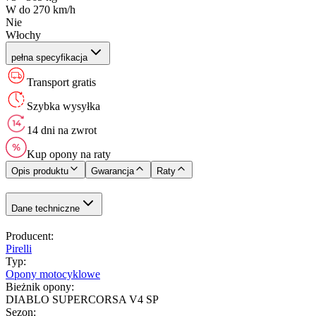
W do 270 km/h
Nie
Włochy
pełna specyfikacja
Transport gratis
Szybka wysyłka
14 dni na zwrot
Kup opony na raty
Opis produktu
Gwarancja
Raty
Dane techniczne
Producent
:
Pirelli
Typ
:
Opony motocyklowe
Bieżnik opony
:
DIABLO SUPERCORSA V4 SP
Sezon
: