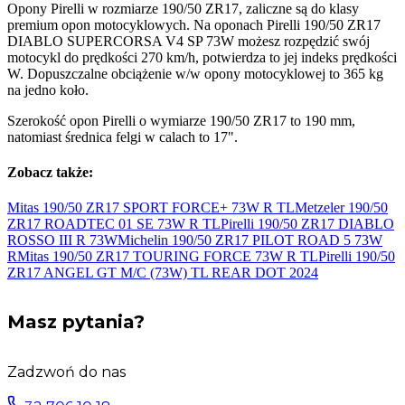
Opony Pirelli w rozmiarze 190/50 ZR17, zaliczne są do klasy
premium opon motocyklowych. Na oponach Pirelli 190/50 ZR17
DIABLO SUPERCORSA V4 SP 73W możesz rozpędzić swój
motocykl do prędkości 270 km/h, potwierdza to jej indeks prędkości
W. Dopuszczalne obciążenie w/w opony motocyklowej to 365 kg
na jedno koło.
Szerokość opon Pirelli o wymiarze 190/50 ZR17 to 190 mm,
natomiast średnica felgi w calach to 17".
Zobacz także:
Mitas 190/50 ZR17 SPORT FORCE+ 73W
R TL
Metzeler 190/50
ZR17 ROADTEC 01 SE 73W
R TL
Pirelli 190/50 ZR17 DIABLO
ROSSO III R
73W
Michelin 190/50 ZR17 PILOT ROAD 5 73W
R
Mitas 190/50 ZR17 TOURING FORCE 73W
R TL
Pirelli 190/50
ZR17 ANGEL GT M/C (73W) TL REAR DOT
2024
Masz pytania?
Zadzwoń do nas