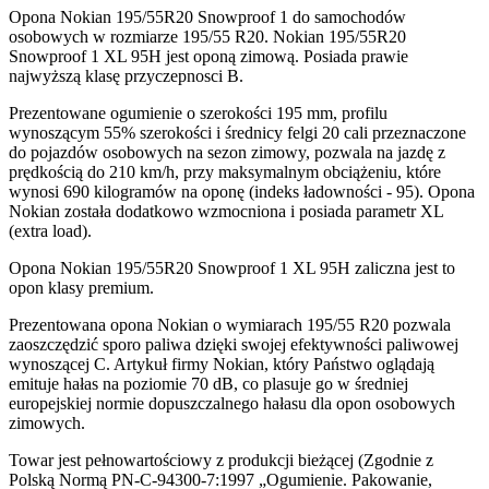
Opona Nokian 195/55R20 Snowproof 1 do samochodów
osobowych w rozmiarze 195/55 R20. Nokian 195/55R20
Snowproof 1 XL 95H jest oponą zimową. Posiada prawie
najwyższą klasę przyczepnosci B.
Prezentowane ogumienie o szerokości 195 mm, profilu
wynoszącym 55% szerokości i średnicy felgi 20 cali przeznaczone
do pojazdów osobowych na sezon zimowy, pozwala na jazdę z
prędkością do 210 km/h, przy maksymalnym obciążeniu, które
wynosi 690 kilogramów na oponę (indeks ładowności - 95). Opona
Nokian została dodatkowo wzmocniona i posiada parametr XL
(extra load).
Opona Nokian 195/55R20 Snowproof 1 XL 95H zaliczna jest to
opon klasy premium.
Prezentowana opona Nokian o wymiarach 195/55 R20 pozwala
zaoszczędzić sporo paliwa dzięki swojej efektywności paliwowej
wynoszącej C. Artykuł firmy Nokian, który Państwo oglądają
emituje hałas na poziomie 70 dB, co plasuje go w średniej
europejskiej normie dopuszczalnego hałasu dla opon osobowych
zimowych.
Towar jest pełnowartościowy z produkcji bieżącej (Zgodnie z
Polską Normą PN-C-94300-7:1997 „Ogumienie. Pakowanie,