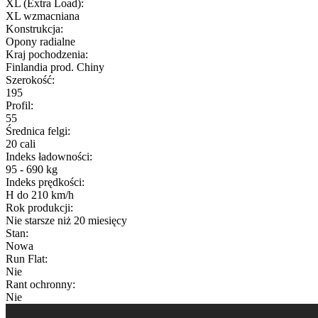
XL (Extra Load)
:
XL wzmacniana
Konstrukcja
:
Opony radialne
Kraj pochodzenia
:
Finlandia prod. Chiny
Szerokość
:
195
Profil
:
55
Średnica felgi
:
20 cali
Indeks ładowności
:
95 - 690 kg
Indeks prędkości
:
H do 210 km/h
Rok produkcji
:
Nie starsze niż 20 miesięcy
Stan
:
Nowa
Run Flat
:
Nie
Rant ochronny
:
Nie