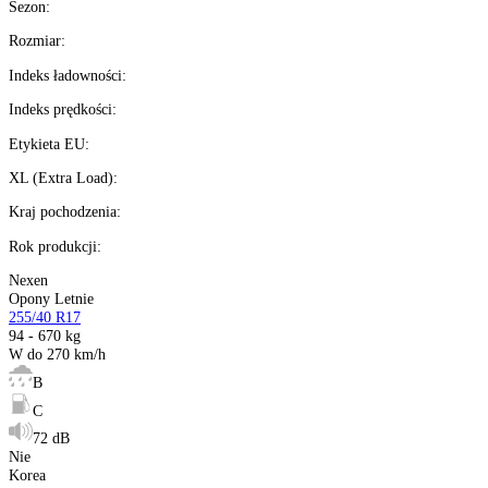
Darmowa dostawa
Ilość:
dostępne
4
szt.
Kup teraz
Kup wysyłamy
teraz
%
Możesz kupić na
raty 0%
Ilość:
dostępne
Kalkulator ratalny
Producent
:
Sezon
:
Rozmiar
:
Indeks ładowności
: