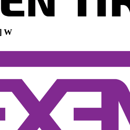
[94] W