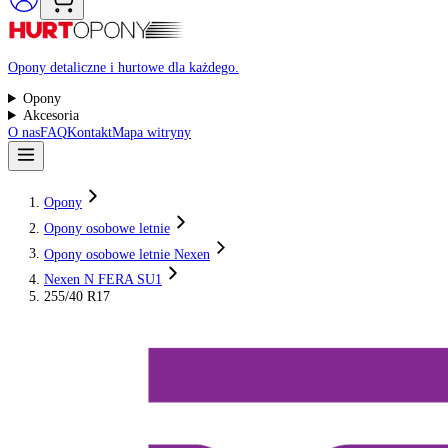
Raty 0%
Opony detaliczne i hurtowe dla każdego.
Opony
Akcesoria
O nas
FAQ
Kontakt
Mapa witryny
Opony
Opony osobowe letnie
Opony osobowe letnie Nexen
Nexen N FERA SU1
255/40 R17