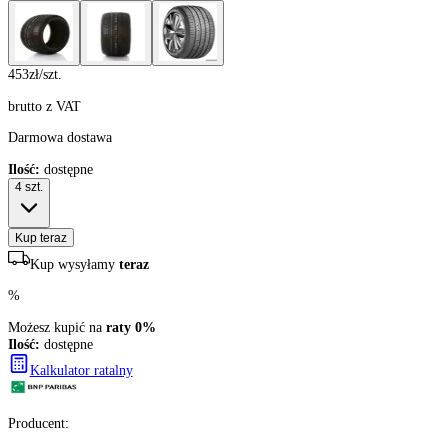
453
zł/szt.
brutto z VAT