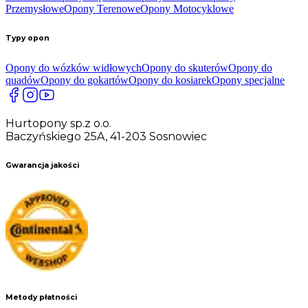
Przemysłowe
Opony Terenowe
Opony Motocyklowe
Typy opon
Opony do wózków widłowych
Opony do skuterów
Opony do
quadów
Opony do gokartów
Opony do kosiarek
Opony specjalne
Hurtopony sp.z o.o.
Baczyńskiego 25A, 41-203 Sosnowiec
Gwarancja jakości
Metody płatności