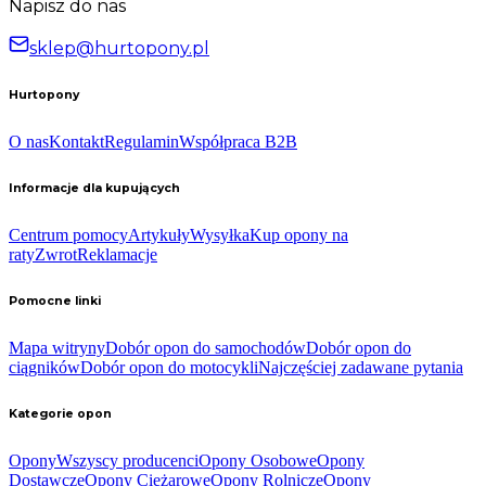
Napisz do nas
sklep@hurtopony.pl
Hurtopony
O nas
Kontakt
Regulamin
Współpraca B2B
Informacje dla kupujących
Centrum pomocy
Artykuły
Wysyłka
Kup opony na
raty
Zwrot
Reklamacje
Pomocne linki
Mapa witryny
Dobór opon do samochodów
Dobór opon do
ciągników
Dobór opon do motocykli
Najczęściej zadawane pytania
Kategorie opon
Opony
Wszyscy producenci
Opony Osobowe
Opony
Dostawcze
Opony Ciężarowe
Opony Rolnicze
Opony