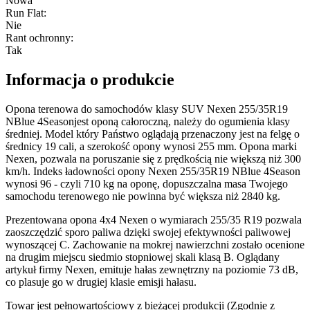
Nowa
Run Flat
:
Nie
Rant ochronny
:
Tak
Informacja o produkcie
Opona terenowa do samochodów klasy SUV Nexen 255/35R19
NBlue 4Seasonjest oponą całoroczną, należy do ogumienia klasy
średniej. Model który Państwo oglądają przenaczony jest na felgę o
średnicy 19 cali, a szerokość opony wynosi 255 mm. Opona marki
Nexen, pozwala na poruszanie się z prędkością nie większą niż 300
km/h. Indeks ładowności opony Nexen 255/35R19 NBlue 4Season
wynosi 96 - czyli 710 kg na oponę, dopuszczalna masa Twojego
samochodu terenowego nie powinna być większa niż 2840 kg.
Prezentowana opona 4x4 Nexen o wymiarach 255/35 R19 pozwala
zaoszczędzić sporo paliwa dzięki swojej efektywności paliwowej
wynoszącej C. Zachowanie na mokrej nawierzchni zostało ocenione
na drugim miejscu siedmio stopniowej skali klasą B. Oglądany
artykuł firmy Nexen, emituje hałas zewnętrzny na poziomie 73 dB,
co plasuje go w drugiej klasie emisji hałasu.
Towar jest pełnowartościowy z bieżącej produkcji (Zgodnie z