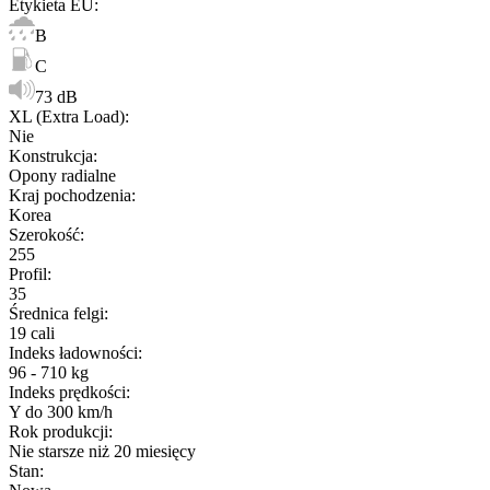
Etykieta EU
:
B
C
73 dB
XL (Extra Load)
:
Nie
Konstrukcja
:
Opony radialne
Kraj pochodzenia
:
Korea
Szerokość
:
255
Profil
:
35
Średnica felgi
:
19 cali
Indeks ładowności
:
96 - 710 kg
Indeks prędkości
:
Y do 300 km/h
Rok produkcji
:
Nie starsze niż 20 miesięcy
Stan
: