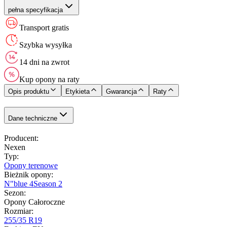
pełna specyfikacja
Transport gratis
Szybka wysyłka
14 dni na zwrot
Kup opony na raty
Opis produktu
Etykieta
Gwarancja
Raty
Dane techniczne
Producent
:
Nexen
Typ
:
Opony terenowe
Bieżnik opony
:
N"blue 4Season 2
Sezon
:
Opony Całoroczne
Rozmiar
:
255/35 R19