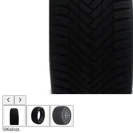
506
zł/szt.