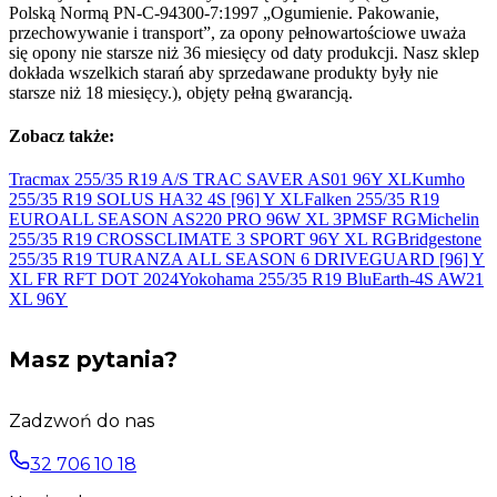
Polską Normą PN-C-94300-7:1997 „Ogumienie. Pakowanie,
przechowywanie i transport”, za opony pełnowartościowe uważa
się opony nie starsze niż 36 miesięcy od daty produkcji. Nasz sklep
dokłada wszelkich starań aby sprzedawane produkty były nie
starsze niż 18 miesięcy.), objęty pełną gwarancją.
Zobacz także:
Tracmax 255/35 R19 A/S TRAC SAVER AS01 96Y
XL
Kumho
255/35 R19 SOLUS HA32 4S [96]
Y XL
Falken 255/35 R19
EUROALL SEASON AS220 PRO 96W XL 3PMSF
RG
Michelin
255/35 R19 CROSSCLIMATE 3 SPORT 96Y
XL RG
Bridgestone
255/35 R19 TURANZA ALL SEASON 6 DRIVEGUARD [96] Y
XL FR RFT DOT
2024
Yokohama 255/35 R19 BluEarth-4S AW21
XL
96Y
Masz pytania?
Zadzwoń do nas
32 706 10 18