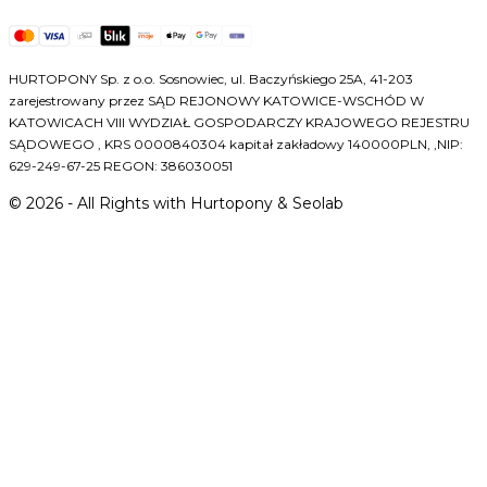
HURTOPONY Sp. z o.o. Sosnowiec, ul. Baczyńskiego 25A, 41-203
zarejestrowany przez SĄD REJONOWY KATOWICE-WSCHÓD W
KATOWICACH VIII WYDZIAŁ GOSPODARCZY KRAJOWEGO REJESTRU
SĄDOWEGO , KRS 0000840304 kapitał zakładowy 140000PLN, ,NIP:
629-249-67-25 REGON: 386030051
©
2026
- All Rights with Hurtopony & Seolab