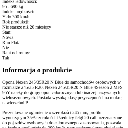
Indeks ładowności
:
95 - 690 kg
Indeks prędkości
:
Y do 300 km/h
Rok produkcji
:
Nie starsze niż 20 miesięcy
Stan
:
Nowa
Run Flat
:
Nie
Rant ochronny
:
Tak
Informacja o produkcie
Opona Nexen 245/35R20 N Blue do samochodów osobowych w
rozmiarze 245/35 R20. Nexen 245/35R20 N Blue 4Season 2 MFS
95Y należy do grupy opon całorocznych lub inaczej nazywanych
wielosezonowych. Posiada wysoką klasę przyczepności na mokrej
nawierzchni B.
Prezentowane ogumienie o szerokości 245 mm, profilu
wynoszącym 35% szerokości i średnicy felgi 20 cali przeznaczone
do pojazdów osobowych do całorocznego zastosowania, pozwala
na jazdę z prędkością do 300 km/h, przy maksymalnym obciążeniu,