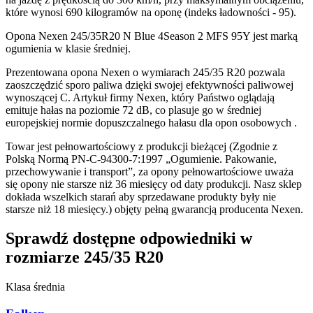
które wynosi 690 kilogramów na oponę (indeks ładowności - 95).
Opona Nexen 245/35R20 N Blue 4Season 2 MFS 95Y jest marką
ogumienia w klasie średniej.
Prezentowana opona Nexen o wymiarach 245/35 R20 pozwala
zaoszczędzić sporo paliwa dzięki swojej efektywności paliwowej
wynoszącej C. Artykuł firmy Nexen, który Państwo oglądają
emituje hałas na poziomie 72 dB, co plasuje go w średniej
europejskiej normie dopuszczalnego hałasu dla opon osobowych .
Towar jest pełnowartościowy z produkcji bieżącej (Zgodnie z
Polską Normą PN-C-94300-7:1997 „Ogumienie. Pakowanie,
przechowywanie i transport”, za opony pełnowartościowe uważa
się opony nie starsze niż 36 miesięcy od daty produkcji. Nasz sklep
dokłada wszelkich starań aby sprzedawane produkty były nie
starsze niż 18 miesięcy.) objęty pełną gwarancją producenta Nexen.
Sprawdź dostępne odpowiedniki w
rozmiarze 245/35 R20
Klasa średnia