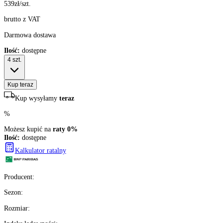
539
zł/szt.
brutto z VAT
Darmowa dostawa
Ilość:
dostępne
4
szt.