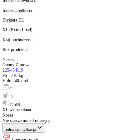
Kup teraz
Kup wysyłamy
teraz
%
Możesz kupić na
raty 0%
Ilość:
dostępne
Kalkulator ratalny
Producent
:
Sezon
:
Rozmiar
:
Indeks ładowności
:
Indeks prędkości
:
Etykieta EU
: