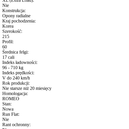
XL (Extra Load)
:
Nie
Konstrukcja
:
Opony radialne
Kraj pochodzenia
:
Korea
Szerokość
:
215
Profil
:
60
Średnica felgi
:
17 cali
Indeks ładowności
:
96 - 710 kg
Indeks prędkości
:
V do 240 km/h
Rok produkcji
:
Nie starsze niż 20 miesięcy
Homologacja
:
ROMEO
Stan
:
Nowa
Run Flat
:
Nie
Rant ochronny
: