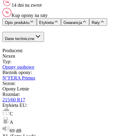
14 dni na zwrot
Kup opony na raty
Opis produktu
Etykieta
Gwarancja
Raty
Dane techniczne
Producent
:
Nexen
Typ
:
Opony osobowe
Bieżnik opony
:
N"FERA Primus
Sezon
:
Opony Letnie
Rozmiar
:
215/60 R17
Etykieta EU
:
C
A
69 dB