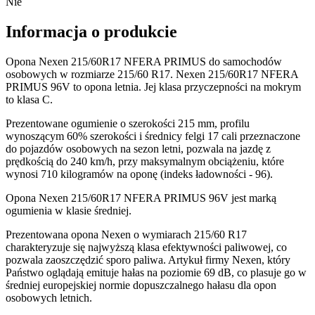
Nie
Informacja o produkcie
Opona Nexen 215/60R17 NFERA PRIMUS do samochodów
osobowych w rozmiarze 215/60 R17. Nexen 215/60R17 NFERA
PRIMUS 96V to opona letnia. Jej klasa przyczepności na mokrym
to klasa C.
Prezentowane ogumienie o szerokości 215 mm, profilu
wynoszącym 60% szerokości i średnicy felgi 17 cali przeznaczone
do pojazdów osobowych na sezon letni, pozwala na jazdę z
prędkością do 240 km/h, przy maksymalnym obciążeniu, które
wynosi 710 kilogramów na oponę (indeks ładowności - 96).
Opona Nexen 215/60R17 NFERA PRIMUS 96V jest marką
ogumienia w klasie średniej.
Prezentowana opona Nexen o wymiarach 215/60 R17
charakteryzuje się najwyższą klasa efektywności paliwowej, co
pozwala zaoszczędzić sporo paliwa. Artykuł firmy Nexen, który
Państwo oglądają emituje hałas na poziomie 69 dB, co plasuje go w
średniej europejskiej normie dopuszczalnego hałasu dla opon
osobowych letnich.