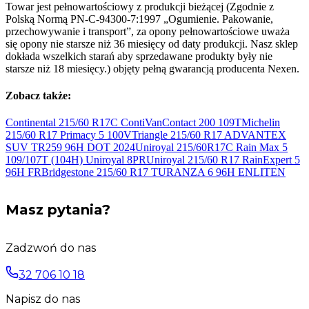
Towar jest pełnowartościowy z produkcji bieżącej (Zgodnie z
Polską Normą PN-C-94300-7:1997 „Ogumienie. Pakowanie,
przechowywanie i transport”, za opony pełnowartościowe uważa
się opony nie starsze niż 36 miesięcy od daty produkcji. Nasz sklep
dokłada wszelkich starań aby sprzedawane produkty były nie
starsze niż 18 miesięcy.) objęty pełną gwarancją producenta Nexen.
Zobacz także:
Continental 215/60 R17C ContiVanContact 200
109T
Michelin
215/60 R17 Primacy 5
100V
Triangle 215/60 R17 ADVANTEX
SUV TR259 96H DOT
2024
Uniroyal 215/60R17C Rain Max 5
109/107T (104H) Uniroyal
8PR
Uniroyal 215/60 R17 RainExpert 5
96H
FR
Bridgestone 215/60 R17 TURANZA 6 96H
ENLITEN
Masz pytania?
Zadzwoń do nas
32 706 10 18
Napisz do nas