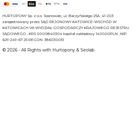
HURTOPONY Sp. z o.o. Sosnowiec, ul. Baczyńskiego 25A, 41-203
zarejestrowany przez SĄD REJONOWY KATOWICE-WSCHÓD W
KATOWICACH VIII WYDZIAŁ GOSPODARCZY KRAJOWEGO REJESTRU
SĄDOWEGO , KRS 0000840304 kapitał zakładowy 140000PLN, ,NIP:
629-249-67-25 REGON: 386030051
©
2026
- All Rights with Hurtopony & Seolab