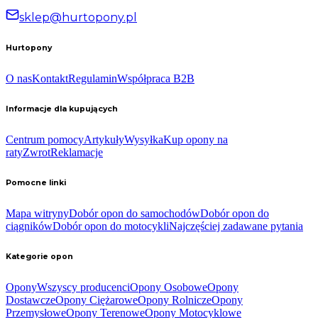
sklep@hurtopony.pl
Hurtopony
O nas
Kontakt
Regulamin
Współpraca B2B
Informacje dla kupujących
Centrum pomocy
Artykuły
Wysyłka
Kup opony na
raty
Zwrot
Reklamacje
Pomocne linki
Mapa witryny
Dobór opon do samochodów
Dobór opon do
ciągników
Dobór opon do motocykli
Najczęściej zadawane pytania
Kategorie opon
Opony
Wszyscy producenci
Opony Osobowe
Opony
Dostawcze
Opony Ciężarowe
Opony Rolnicze
Opony
Przemysłowe
Opony Terenowe
Opony Motocyklowe