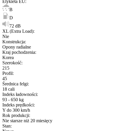
Etykieta EU
:
B
D
72 dB
XL (Extra Load)
:
Nie
Konstrukcja
:
Opony radialne
Kraj pochodzenia
:
Korea
Szerokość
:
215
Profil
:
45
Średnica felgi
:
18 cali
Indeks ładowności
:
93 - 650 kg
Indeks prędkości
:
Y do 300 km/h
Rok produkcji
:
Nie starsze niż 20 miesięcy
Stan
: