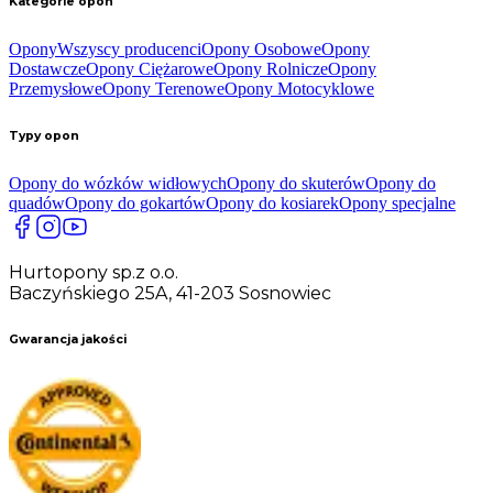
Kategorie opon
Opony
Wszyscy producenci
Opony Osobowe
Opony
Dostawcze
Opony Ciężarowe
Opony Rolnicze
Opony
Przemysłowe
Opony Terenowe
Opony Motocyklowe
Typy opon
Opony do wózków widłowych
Opony do skuterów
Opony do
quadów
Opony do gokartów
Opony do kosiarek
Opony specjalne
Hurtopony sp.z o.o.
Baczyńskiego 25A, 41-203 Sosnowiec
Gwarancja jakości