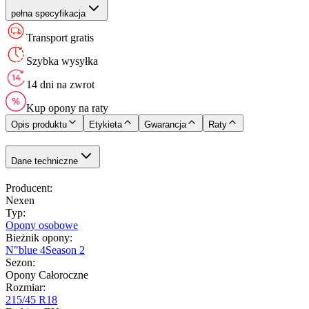
pełna specyfikacja
Transport gratis
Szybka wysyłka
14 dni na zwrot
Kup opony na raty
Opis produktu
Etykieta
Gwarancja
Raty
Dane techniczne
Producent
:
Nexen
Typ
:
Opony osobowe
Bieżnik opony
:
N"blue 4Season 2
Sezon
:
Opony Całoroczne
Rozmiar
:
215/45 R18