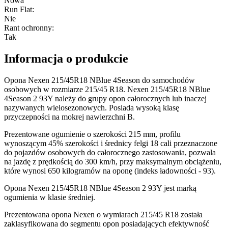
Nowa
Run Flat
:
Nie
Rant ochronny
:
Tak
Informacja o produkcie
Opona Nexen 215/45R18 NBlue 4Season do samochodów
osobowych w rozmiarze 215/45 R18. Nexen 215/45R18 NBlue
4Season 2 93Y należy do grupy opon całorocznych lub inaczej
nazywanych wielosezonowych. Posiada wysoką klasę
przyczepności na mokrej nawierzchni B.
Prezentowane ogumienie o szerokości 215 mm, profilu
wynoszącym 45% szerokości i średnicy felgi 18 cali przeznaczone
do pojazdów osobowych do całorocznego zastosowania, pozwala
na jazdę z prędkością do 300 km/h, przy maksymalnym obciążeniu,
które wynosi 650 kilogramów na oponę (indeks ładowności - 93).
Opona Nexen 215/45R18 NBlue 4Season 2 93Y jest marką
ogumienia w klasie średniej.
Prezentowana opona Nexen o wymiarach 215/45 R18 została
zaklasyfikowana do segmentu opon posiadających efektywność