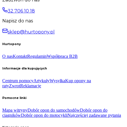
32 706 10 18
Napisz do nas
sklep@hurtopony.pl
Hurtopony
O nas
Kontakt
Regulamin
Współpraca B2B
Informacje dla kupujących
Centrum pomocy
Artykuły
Wysyłka
Kup opony na
raty
Zwrot
Reklamacje
Pomocne linki
Mapa witryny
Dobór opon do samochodów
Dobór opon do
ciągników
Dobór opon do motocykli
Najczęściej zadawane pytania