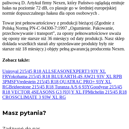
paliwową D. Artykuł firmy Nexen, który Państwo oglądają emituje
hałas na poziomie 72 dB, co plasuje go w średniej europejskiej
normie dopuszczalnego hałasu dla opon osobowych .
Towar jest pełnowartościowy z produkcji bieżącej (Zgodnie z
Polską Normą PN-C-94300-7:1997 „Ogumienie. Pakowanie,
przechowywanie i transport”, za opony pełnowartościowe uważa
się opony nie starsze niż 36 miesięcy od daty produkcji. Nasz sklep
dokłada wszelkich starań aby sprzedawane produkty były nie
starsze niż 18 miesięcy.) objęty pełną gwarancją producenta Nexen.
Zobacz także:
Uniroyal 215/45 R18 ALLSEASONEXPERT3 93Y
XL
FR
Yokohama 215/45 R18 BLUEARTH-4S AW21 93V XL RPB
3PMSF
Vredestein 215/45 R18 QUATRAC PRO+ 93Y
XL
RG
Bridgestone 215/45 R18 Turanza A/S 6
93Y
Goodyear 215/45
R18 VECTOR 4SEASONS G3 [93] Y
XL FP
Michelin 215/45 R18
CROSSCLIMATE 3 93W
XL RG
Masz pytania?
Zadzwoń do nas