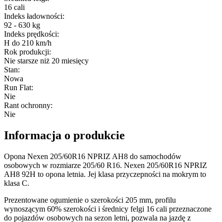
16 cali
Indeks ładowności
:
92 - 630 kg
Indeks prędkości
:
H do 210 km/h
Rok produkcji
:
Nie starsze niż 20 miesięcy
Stan
:
Nowa
Run Flat
:
Nie
Rant ochronny
:
Nie
Informacja o produkcie
Opona Nexen 205/60R16 NPRIZ AH8 do samochodów
osobowych w rozmiarze 205/60 R16. Nexen 205/60R16 NPRIZ
AH8 92H to opona letnia. Jej klasa przyczepności na mokrym to
klasa C.
Prezentowane ogumienie o szerokości 205 mm, profilu
wynoszącym 60% szerokości i średnicy felgi 16 cali przeznaczone
do pojazdów osobowych na sezon letni, pozwala na jazdę z