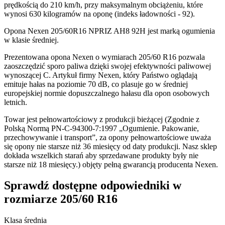
prędkością do 210 km/h, przy maksymalnym obciążeniu, które
wynosi 630 kilogramów na oponę (indeks ładowności - 92).
Opona Nexen 205/60R16 NPRIZ AH8 92H jest marką ogumienia
w klasie średniej.
Prezentowana opona Nexen o wymiarach 205/60 R16 pozwala
zaoszczędzić sporo paliwa dzięki swojej efektywności paliwowej
wynoszącej C. Artykuł firmy Nexen, który Państwo oglądają
emituje hałas na poziomie 70 dB, co plasuje go w średniej
europejskiej normie dopuszczalnego hałasu dla opon osobowych
letnich.
Towar jest pełnowartościowy z produkcji bieżącej (Zgodnie z
Polską Normą PN-C-94300-7:1997 „Ogumienie. Pakowanie,
przechowywanie i transport”, za opony pełnowartościowe uważa
się opony nie starsze niż 36 miesięcy od daty produkcji. Nasz sklep
dokłada wszelkich starań aby sprzedawane produkty były nie
starsze niż 18 miesięcy.) objęty pełną gwarancją producenta Nexen.
Sprawdź dostępne odpowiedniki w
rozmiarze 205/60 R16
Klasa średnia