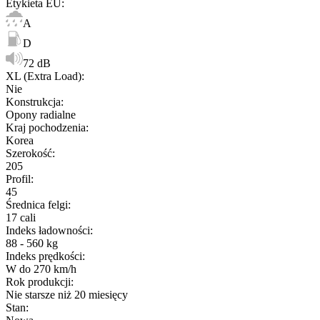
Etykieta EU
:
A
D
72 dB
XL (Extra Load)
:
Nie
Konstrukcja
:
Opony radialne
Kraj pochodzenia
:
Korea
Szerokość
:
205
Profil
:
45
Średnica felgi
:
17 cali
Indeks ładowności
:
88 - 560 kg
Indeks prędkości
:
W do 270 km/h
Rok produkcji
:
Nie starsze niż 20 miesięcy
Stan
: