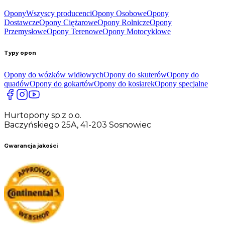
Opony
Wszyscy producenci
Opony Osobowe
Opony
Dostawcze
Opony Ciężarowe
Opony Rolnicze
Opony
Przemysłowe
Opony Terenowe
Opony Motocyklowe
Typy opon
Opony do wózków widłowych
Opony do skuterów
Opony do
quadów
Opony do gokartów
Opony do kosiarek
Opony specjalne
Hurtopony sp.z o.o.
Baczyńskiego 25A, 41-203 Sosnowiec
Gwarancja jakości