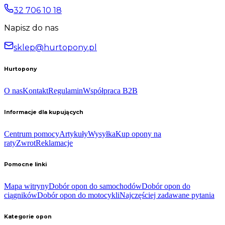
32 706 10 18
Napisz do nas
sklep@hurtopony.pl
Hurtopony
O nas
Kontakt
Regulamin
Współpraca B2B
Informacje dla kupujących
Centrum pomocy
Artykuły
Wysyłka
Kup opony na
raty
Zwrot
Reklamacje
Pomocne linki
Mapa witryny
Dobór opon do samochodów
Dobór opon do
ciągników
Dobór opon do motocykli
Najczęściej zadawane pytania
Kategorie opon