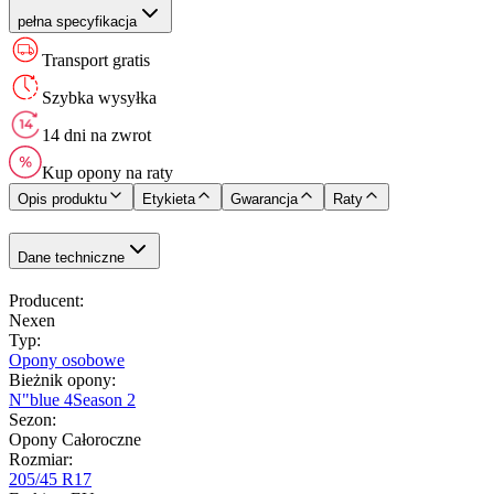
pełna specyfikacja
Transport gratis
Szybka wysyłka
14 dni na zwrot
Kup opony na raty
Opis produktu
Etykieta
Gwarancja
Raty
Dane techniczne
Producent
:
Nexen
Typ
:
Opony osobowe
Bieżnik opony
:
N"blue 4Season 2
Sezon
:
Opony Całoroczne
Rozmiar
:
205/45 R17