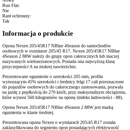
Nowa
Run Flat
:
Nie
Rant ochronny
:
Tak
Informacja o produkcie
Opona Nexen 205/45R17 NBlue 4Season do samochodów
osobowych w rozmiarze 205/45 R17. Nexen 205/45R17 NBlue
4Season 2 88W należy do grupy opon całorocznych lub inaczej
nazywanych wielosezonowych. Posiada ona najwyższą klasę
przyczepności A na mokrej nawierzchni.
Prezentowane ogumienie o szerokości 205 mm, profilu
wynoszącym 45% szerokości i średnicy felgi 17 cali przeznaczone
do pojazdów osobowych do całorocznego zastosowania, pozwala
na jazdę z prędkością do 270 km/h, przy maksymalnym obciążeniu,
które wynosi 560 kilogramów na oponę (indeks ładowności - 88).
Opona Nexen 205/45R17 NBlue 4Season 2 88W jest marką
ogumienia w klasie średniej.
Prezentowana opona Nexen o wymiarach 205/45 R17 została
zaklasyfikowana do segmentu opon posiadających efektywność