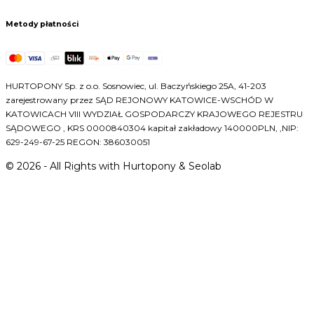
Metody płatności
HURTOPONY Sp. z o.o. Sosnowiec, ul. Baczyńskiego 25A, 41-203
zarejestrowany przez SĄD REJONOWY KATOWICE-WSCHÓD W
KATOWICACH VIII WYDZIAŁ GOSPODARCZY KRAJOWEGO REJESTRU
SĄDOWEGO , KRS 0000840304 kapitał zakładowy 140000PLN, ,NIP:
629-249-67-25 REGON: 386030051
©
2026
- All Rights with Hurtopony & Seolab