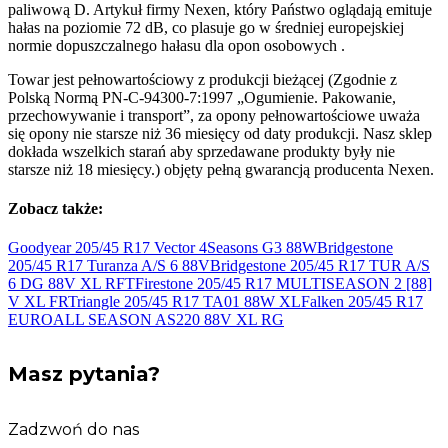
paliwową D. Artykuł firmy Nexen, który Państwo oglądają emituje
hałas na poziomie 72 dB, co plasuje go w średniej europejskiej
normie dopuszczalnego hałasu dla opon osobowych .
Towar jest pełnowartościowy z produkcji bieżącej (Zgodnie z
Polską Normą PN-C-94300-7:1997 „Ogumienie. Pakowanie,
przechowywanie i transport”, za opony pełnowartościowe uważa
się opony nie starsze niż 36 miesięcy od daty produkcji. Nasz sklep
dokłada wszelkich starań aby sprzedawane produkty były nie
starsze niż 18 miesięcy.) objęty pełną gwarancją producenta Nexen.
Zobacz także:
Goodyear 205/45 R17 Vector 4Seasons G3
88W
Bridgestone
205/45 R17 Turanza A/S 6
88V
Bridgestone 205/45 R17 TUR A/S
6 DG 88V
XL RFT
Firestone 205/45 R17 MULTISEASON 2 [88]
V
XL FR
Triangle 205/45 R17 TA01 88W
XL
Falken 205/45 R17
EUROALL SEASON AS220 88V
XL RG
Masz pytania?
Zadzwoń do nas