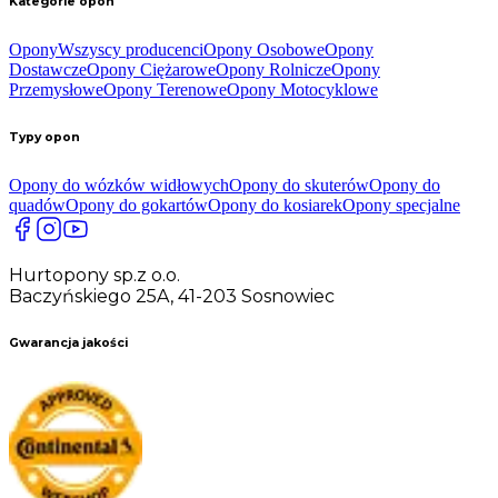
Kategorie opon
Opony
Wszyscy producenci
Opony Osobowe
Opony
Dostawcze
Opony Ciężarowe
Opony Rolnicze
Opony
Przemysłowe
Opony Terenowe
Opony Motocyklowe
Typy opon
Opony do wózków widłowych
Opony do skuterów
Opony do
quadów
Opony do gokartów
Opony do kosiarek
Opony specjalne
Hurtopony sp.z o.o.
Baczyńskiego 25A, 41-203 Sosnowiec
Gwarancja jakości