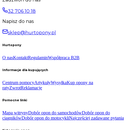
32 706 10 18
Napisz do nas
sklep@hurtopony.pl
Hurtopony
O nas
Kontakt
Regulamin
Współpraca B2B
Informacje dla kupujących
Centrum pomocy
Artykuły
Wysyłka
Kup opony na
raty
Zwrot
Reklamacje
Pomocne linki
Mapa witryny
Dobór opon do samochodów
Dobór opon do
ciągników
Dobór opon do motocykli
Najczęściej zadawane pytania