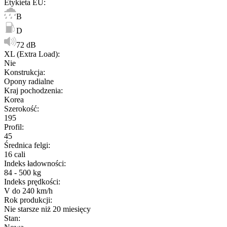
Etykieta EU
:
B
D
72 dB
XL (Extra Load)
:
Nie
Konstrukcja
:
Opony radialne
Kraj pochodzenia
:
Korea
Szerokość
:
195
Profil
:
45
Średnica felgi
:
16 cali
Indeks ładowności
:
84 - 500 kg
Indeks prędkości
:
V do 240 km/h
Rok produkcji
:
Nie starsze niż 20 miesięcy
Stan
: