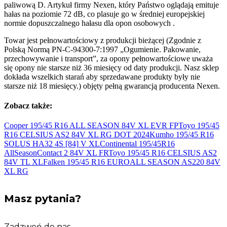
paliwową D. Artykuł firmy Nexen, który Państwo oglądają emituje
hałas na poziomie 72 dB, co plasuje go w średniej europejskiej
normie dopuszczalnego hałasu dla opon osobowych .
Towar jest pełnowartościowy z produkcji bieżącej (Zgodnie z
Polską Normą PN-C-94300-7:1997 „Ogumienie. Pakowanie,
przechowywanie i transport”, za opony pełnowartościowe uważa
się opony nie starsze niż 36 miesięcy od daty produkcji. Nasz sklep
dokłada wszelkich starań aby sprzedawane produkty były nie
starsze niż 18 miesięcy.) objęty pełną gwarancją producenta Nexen.
Zobacz także:
Cooper 195/45 R16 ALL SEASON 84V XL
EVR FP
Toyo 195/45
R16 CELSIUS AS2 84V XL RG DOT
2024
Kumho 195/45 R16
SOLUS HA32 4S [84]
V XL
Continental 195/45R16
AllSeasonContact 2 84V
XL FR
Toyo 195/45 R16 CELSIUS AS2
84V
TL XL
Falken 195/45 R16 EUROALL SEASON AS220 84V
XL RG
Masz pytania?
Zadzwoń do nas