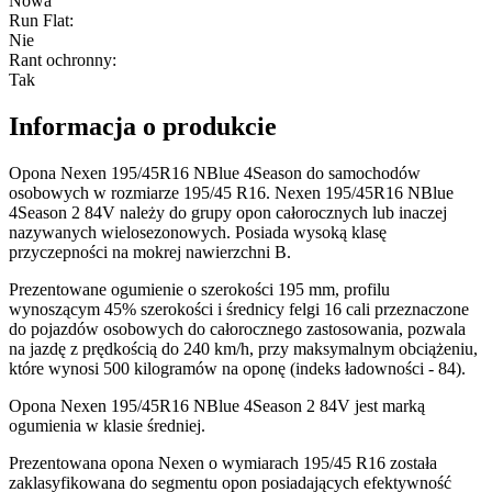
Nowa
Run Flat
:
Nie
Rant ochronny
:
Tak
Informacja o produkcie
Opona Nexen 195/45R16 NBlue 4Season do samochodów
osobowych w rozmiarze 195/45 R16. Nexen 195/45R16 NBlue
4Season 2 84V należy do grupy opon całorocznych lub inaczej
nazywanych wielosezonowych. Posiada wysoką klasę
przyczepności na mokrej nawierzchni B.
Prezentowane ogumienie o szerokości 195 mm, profilu
wynoszącym 45% szerokości i średnicy felgi 16 cali przeznaczone
do pojazdów osobowych do całorocznego zastosowania, pozwala
na jazdę z prędkością do 240 km/h, przy maksymalnym obciążeniu,
które wynosi 500 kilogramów na oponę (indeks ładowności - 84).
Opona Nexen 195/45R16 NBlue 4Season 2 84V jest marką
ogumienia w klasie średniej.
Prezentowana opona Nexen o wymiarach 195/45 R16 została
zaklasyfikowana do segmentu opon posiadających efektywność