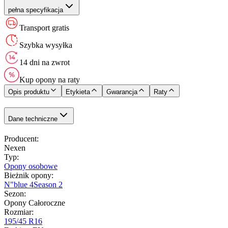
pełna specyfikacja
Transport gratis
Szybka wysyłka
14 dni na zwrot
Kup opony na raty
Opis produktu
Etykieta
Gwarancja
Raty
Dane techniczne
Producent
:
Nexen
Typ
:
Opony osobowe
Bieżnik opony
:
N"blue 4Season 2
Sezon
:
Opony Całoroczne
Rozmiar
:
195/45 R16