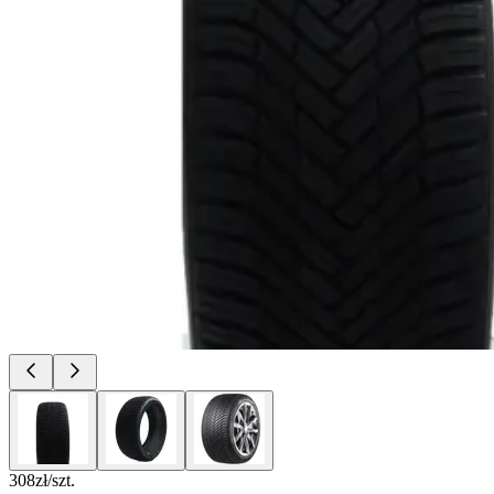
308
zł/szt.