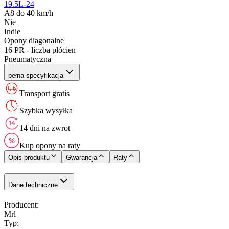
19.5L-24
A8 do 40 km/h
Nie
Indie
Opony diagonalne
16 PR - liczba płócien
Pneumatyczna
pełna specyfikacja
Transport gratis
Szybka wysyłka
14 dni na zwrot
Kup opony na raty
Opis produktu
Gwarancja
Raty
Dane techniczne
Producent
:
Mrl
Typ
: