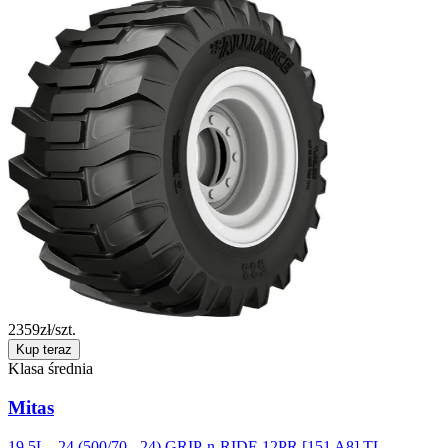
2359
zł/szt.
Kup teraz
Klasa średnia
Mitas
19.5L - 24 (500/70 - 24) GRIP-n-RIDE 12PR [151 A8] TL