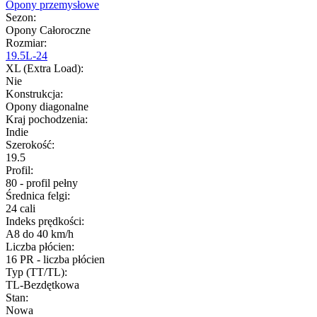
Opony przemysłowe
Sezon
:
Opony Całoroczne
Rozmiar
:
19.5L-24
XL (Extra Load)
:
Nie
Konstrukcja
:
Opony diagonalne
Kraj pochodzenia
:
Indie
Szerokość
:
19.5
Profil
:
80 - profil pełny
Średnica felgi
:
24 cali
Indeks prędkości
:
A8 do 40 km/h
Liczba płócien
:
16 PR - liczba płócien
Typ (TT/TL)
:
TL-Bezdętkowa
Stan
:
Nowa