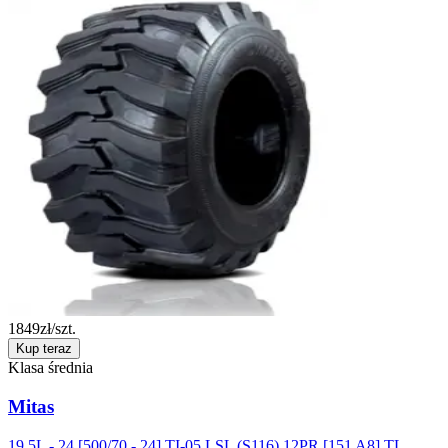
1849
zł/szt.
Kup teraz
Klasa średnia
Mitas
19.5L - 24 [500/70 - 24] TI-05 LSL (S116) 12PR [151 A8] TL