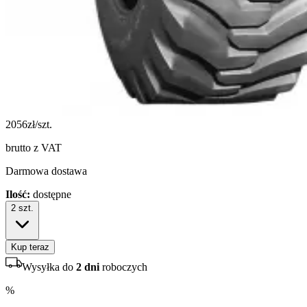
2056
zł/szt.
brutto z VAT
Darmowa dostawa
Ilość:
dostępne
2
szt.
Kup teraz
Wysyłka do
2 dni
roboczych
%