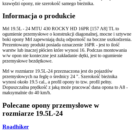
krawędzi opony, nie szerokość samego bieżnika.
Informacja o produkcie
Mrl 19.5L - 24 MTU 430 ROCKY HD 16PR [157 A8] TL to
ogumienie przemysłowe o konstrukcji diagonalnej, mocne i sztywne
boki opony Mrl zapewniają dużą odporność na boczne uszkodzenia.
Prezentowany produkt posiada oznaczenie 16PR - jest to ilość
warstw lub inaczej płócien które wynosi 16. Podczas montowania
w/w opon nie konieczne jest zakładanie dętki, jest to ogumienie
przemysłowe bezdętkowe.
Mrl w rozmiarze 19.5L-24 przeznaczona jest do pojazdów
przemysłowych na feglę o średnicy 24 ". Szerokość bieżnika
wynosi około 19.5 cal., a profil opony to tzw. profil pełny.
Dopuszczalna prędkość z jaką może pracować dana opona to A8 -
maksymalnie do 40 km/h.
Polecane opony przemysłowe w
rozmiarze 19.5L-24
Roadhiker