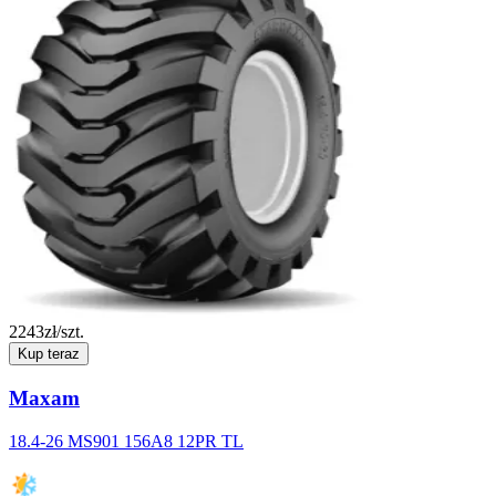
2243
zł/szt.
Kup teraz
Maxam
18.4-26 MS901 156A8 12PR TL