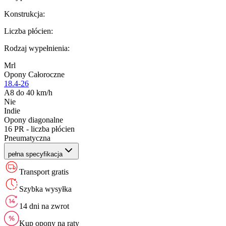
Konstrukcja
:
Liczba płócien
:
Rodzaj wypełnienia
:
Mrl
Opony Całoroczne
18.4-26
A8 do 40 km/h
Nie
Indie
Opony diagonalne
16 PR - liczba płócien
Pneumatyczna
pełna specyfikacja
Transport gratis
Szybka wysyłka
14 dni na zwrot
Kup opony na raty