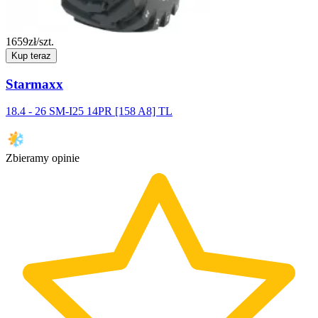
1659
zł/szt.
Kup teraz
Starmaxx
18.4 - 26 SM-I25 14PR [158 A8] TL
Zbieramy opinie