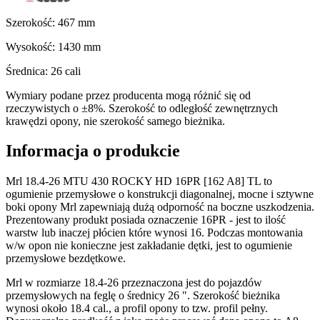
Szerokość:
467
mm
Wysokość:
1430
mm
Średnica:
26
cali
Wymiary podane przez producenta mogą różnić się od
rzeczywistych o ±8%. Szerokość to odległość zewnętrznych
krawędzi opony, nie szerokość samego bieżnika.
Informacja o produkcie
Mrl 18.4-26 MTU 430 ROCKY HD 16PR [162 A8] TL to
ogumienie przemysłowe o konstrukcji diagonalnej, mocne i sztywne
boki opony Mrl zapewniają dużą odporność na boczne uszkodzenia.
Prezentowany produkt posiada oznaczenie 16PR - jest to ilość
warstw lub inaczej płócien które wynosi 16. Podczas montowania
w/w opon nie konieczne jest zakładanie dętki, jest to ogumienie
przemysłowe bezdętkowe.
Mrl w rozmiarze 18.4-26 przeznaczona jest do pojazdów
przemysłowych na feglę o średnicy 26 ". Szerokość bieżnika
wynosi około 18.4 cal., a profil opony to tzw. profil pełny.