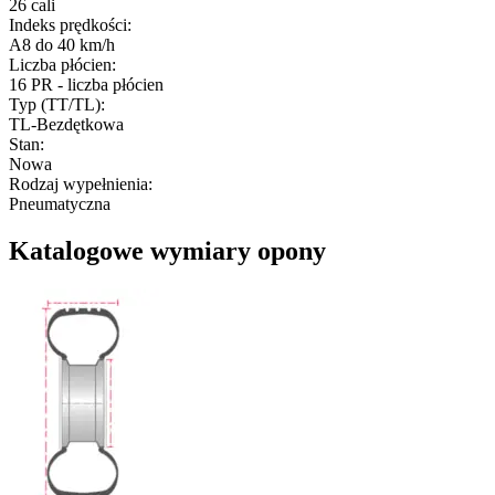
26 cali
Indeks prędkości
:
A8 do 40 km/h
Liczba płócien
:
16 PR - liczba płócien
Typ (TT/TL)
:
TL-Bezdętkowa
Stan
:
Nowa
Rodzaj wypełnienia
:
Pneumatyczna
Katalogowe wymiary opony