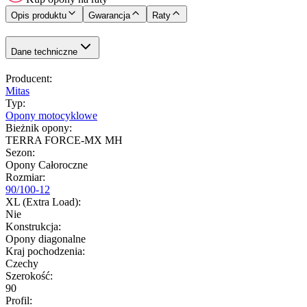
Opis produktu
Gwarancja
Raty
Dane techniczne
Producent
:
Mitas
Typ
:
Opony motocyklowe
Bieżnik opony
:
TERRA FORCE-MX MH
Sezon
:
Opony Całoroczne
Rozmiar
:
90/100-12
XL (Extra Load)
:
Nie
Konstrukcja
:
Opony diagonalne
Kraj pochodzenia
:
Czechy
Szerokość
:
90
Profil
: