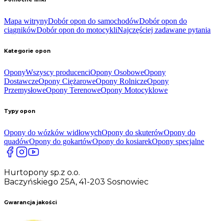
Mapa witryny
Dobór opon do samochodów
Dobór opon do
ciągników
Dobór opon do motocykli
Najczęściej zadawane pytania
Kategorie opon
Opony
Wszyscy producenci
Opony Osobowe
Opony
Dostawcze
Opony Ciężarowe
Opony Rolnicze
Opony
Przemysłowe
Opony Terenowe
Opony Motocyklowe
Typy opon
Opony do wózków widłowych
Opony do skuterów
Opony do
quadów
Opony do gokartów
Opony do kosiarek
Opony specjalne
Hurtopony sp.z o.o.
Baczyńskiego 25A, 41-203 Sosnowiec
Gwarancja jakości