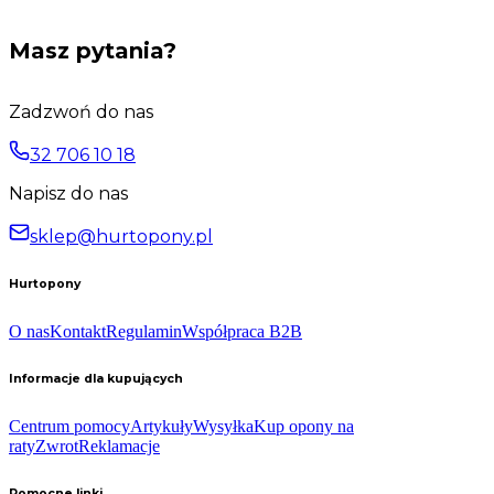
Masz pytania?
Zadzwoń do nas
32 706 10 18
Napisz do nas
sklep@hurtopony.pl
Hurtopony
O nas
Kontakt
Regulamin
Współpraca B2B
Informacje dla kupujących
Centrum pomocy
Artykuły
Wysyłka
Kup opony na
raty
Zwrot
Reklamacje
Pomocne linki