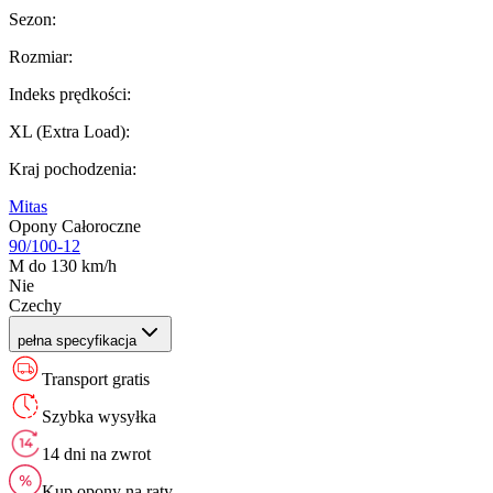
Sezon
:
Rozmiar
:
Indeks prędkości
:
XL (Extra Load)
:
Kraj pochodzenia
:
Mitas
Opony Całoroczne
90/100-12
M do 130 km/h
Nie
Czechy
pełna specyfikacja
Transport gratis
Szybka wysyłka
14 dni na zwrot
Kup opony na raty