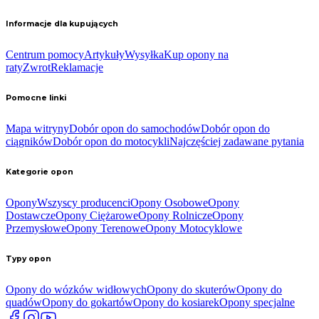
Informacje dla kupujących
Centrum pomocy
Artykuły
Wysyłka
Kup opony na
raty
Zwrot
Reklamacje
Pomocne linki
Mapa witryny
Dobór opon do samochodów
Dobór opon do
ciągników
Dobór opon do motocykli
Najczęściej zadawane pytania
Kategorie opon
Opony
Wszyscy producenci
Opony Osobowe
Opony
Dostawcze
Opony Ciężarowe
Opony Rolnicze
Opony
Przemysłowe
Opony Terenowe
Opony Motocyklowe
Typy opon
Opony do wózków widłowych
Opony do skuterów
Opony do
quadów
Opony do gokartów
Opony do kosiarek
Opony specjalne