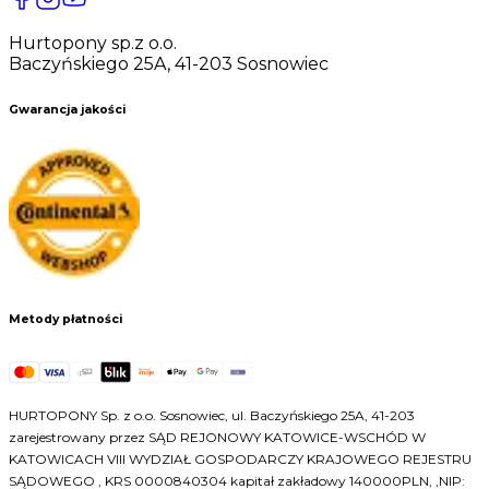
Hurtopony sp.z o.o.
Baczyńskiego 25A, 41-203 Sosnowiec
Gwarancja jakości
Metody płatności
HURTOPONY Sp. z o.o. Sosnowiec, ul. Baczyńskiego 25A, 41-203
zarejestrowany przez SĄD REJONOWY KATOWICE-WSCHÓD W
KATOWICACH VIII WYDZIAŁ GOSPODARCZY KRAJOWEGO REJESTRU
SĄDOWEGO , KRS 0000840304 kapitał zakładowy 140000PLN, ,NIP: