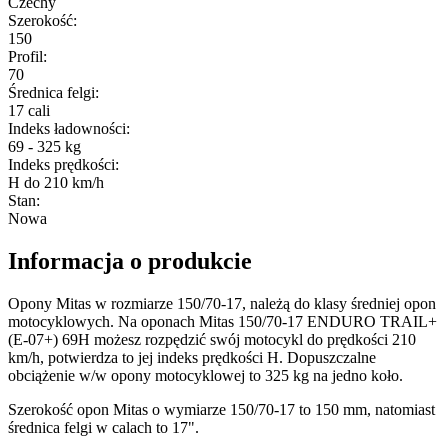
Czechy
Szerokość
:
150
Profil
:
70
Średnica felgi
:
17 cali
Indeks ładowności
:
69 - 325 kg
Indeks prędkości
:
H do 210 km/h
Stan
:
Nowa
Informacja o produkcie
Opony Mitas w rozmiarze 150/70-17, należą do klasy średniej opon
motocyklowych. Na oponach Mitas 150/70-17 ENDURO TRAIL+
(E-07+) 69H możesz rozpędzić swój motocykl do prędkości 210
km/h, potwierdza to jej indeks prędkości H. Dopuszczalne
obciążenie w/w opony motocyklowej to 325 kg na jedno koło.
Szerokość opon Mitas o wymiarze 150/70-17 to 150 mm, natomiast
średnica felgi w calach to 17".