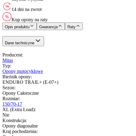
14 dni na zwrot
Kup opony na raty
Opis produktu
Gwarancja
Raty
Dane techniczne
Producent
:
Mitas
Typ
:
Opony motocyklowe
Bieżnik opony
:
ENDURO TRAIL+ (E-07+)
Sezon
:
Opony Całoroczne
Rozmiar
:
150/70-17
XL (Extra Load)
:
Nie
Konstrukcja
:
Opony diagonalne
Kraj pochodzenia
: