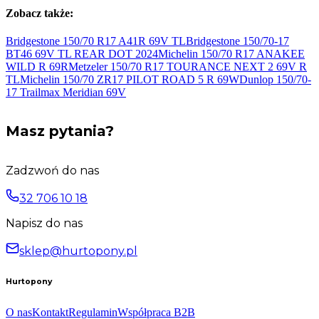
Zobacz także:
Bridgestone 150/70 R17 A41R 69V
TL
Bridgestone 150/70-17
BT46 69V TL REAR DOT
2024
Michelin 150/70 R17 ANAKEE
WILD R
69R
Metzeler 150/70 R17 TOURANCE NEXT 2 69V
R
TL
Michelin 150/70 ZR17 PILOT ROAD 5 R
69W
Dunlop 150/70-
17 Trailmax Meridian
69V
Masz pytania?
Zadzwoń do nas
32 706 10 18
Napisz do nas
sklep@hurtopony.pl
Hurtopony
O nas
Kontakt
Regulamin
Współpraca B2B