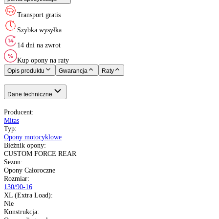
XL (Extra Load)
:
Kraj pochodzenia
:
Mitas
Opony Całoroczne
130/90-16
73 - 365 kg
H do 210 km/h
Nie
Czechy
pełna specyfikacja
Transport gratis
Szybka wysyłka
14 dni na zwrot
Kup opony na raty
Opis produktu
Gwarancja
Raty