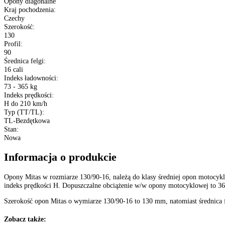
Dane techniczne
Producent
:
Mitas
Typ
:
Opony motocyklowe
Bieżnik opony
:
CUSTOM FORCE REAR
Sezon
:
Opony Całoroczne
Rozmiar
:
130/90-16
XL (Extra Load)
:
Nie
Konstrukcja
:
Opony diagonalne
Kraj pochodzenia
:
Czechy
Szerokość
:
130
Profil
:
90
Średnica felgi
: