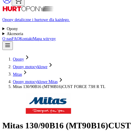
Raty 0%
Opony detaliczne i hurtowe dla każdego.
Opony
Akcesoria
O nas
FAQ
Kontakt
Mapa witryny
Opony
Opony motocyklowe
Mitas
Opony motocyklowe Mitas
Mitas 130/90B16 (MT90B16)CUST FORCE 73H R TL