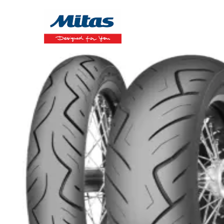
Mitas
130/90B16 (MT90B16)C