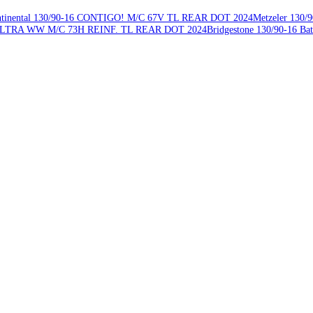
on motocyklowych. Na oponach Mitas 130/90B16 (MT90B16)CUST FORCE 
j to 365 kg na jedno koło.
dnica felgi w calach to 16".
EAR
Continental 130/90-16 CONTIGO! M/C 67V TL REAR DOT
202
RATHON ULTRA WW M/C 73H REINF. TL REAR DOT
2024
Bridgeston