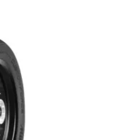
UST FORCE 73H R TL