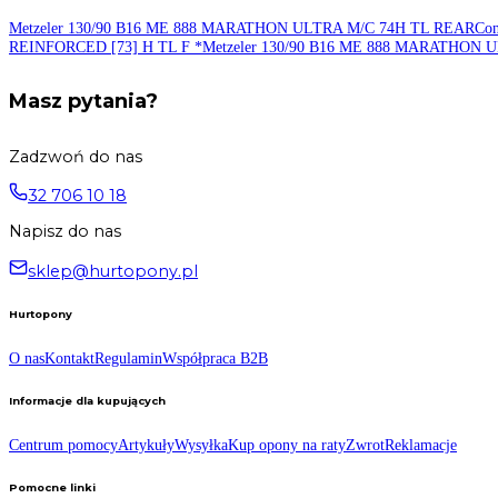
16 cali
Indeks ładowności
:
73 - 365 kg
Indeks prędkości
:
H do 210 km/h
Typ (TT/TL)
:
TL-Bezdętkowa
Stan
:
Nowa
Informacja o produkcie
Opony Mitas w rozmiarze 130/90-16, należą do klasy średniej op
indeks prędkości H. Dopuszczalne obciążenie w/w opony motocyklowe
Szerokość opon Mitas o wymiarze 130/90-16 to 130 mm, natomiast śre
Zobacz także:
Metzeler 130/90 B16 ME 888 MARATHON ULTRA M/C 74H
TL R
REINFORCED [73] H TL F
*
Metzeler 130/90 B16 ME 888 MA