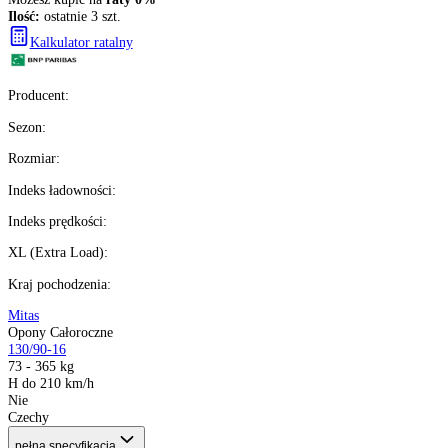
Ilość:
ostatnie 3 szt.
1
szt.
Kup teraz
Wysyłka w
13 h
%
Możesz kupić na
raty 0%
Ilość:
ostatnie 3 szt.
Kalkulator ratalny
Producent
:
Sezon
:
Rozmiar
:
Indeks ładowności
:
Indeks prędkości
: