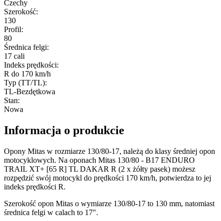
Czechy
Szerokość
:
130
Profil
:
80
Średnica felgi
:
17 cali
Indeks prędkości
:
R do 170 km/h
Typ (TT/TL)
:
TL-Bezdętkowa
Stan
:
Nowa
Informacja o produkcie
Opony Mitas w rozmiarze 130/80-17, należą do klasy średniej opon
motocyklowych. Na oponach Mitas 130/80 - B17 ENDURO
TRAIL XT+ [65 R] TL DAKAR R (2 x żółty pasek) możesz
rozpędzić swój motocykl do prędkości 170 km/h, potwierdza to jej
indeks prędkości R.
Szerokość opon Mitas o wymiarze 130/80-17 to 130 mm, natomiast
średnica felgi w calach to 17".