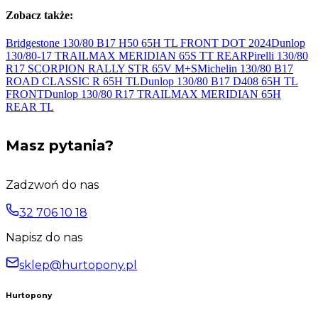
Zobacz także:
Bridgestone 130/80 B17 H50 65H TL FRONT DOT
2024
Dunlop
130/80-17 TRAILMAX MERIDIAN 65S
TT REAR
Pirelli 130/80
R17 SCORPION RALLY STR 65V
M+S
Michelin 130/80 B17
ROAD CLASSIC R 65H
TL
Dunlop 130/80 B17 D408 65H
TL
FRONT
Dunlop 130/80 R17 TRAILMAX MERIDIAN 65H
REAR TL
Masz pytania?
Zadzwoń do nas
32 706 10 18
Napisz do nas
sklep@hurtopony.pl
Hurtopony