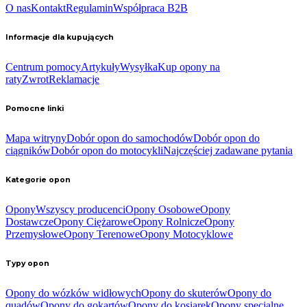
O nas
Kontakt
Regulamin
Współpraca B2B
Informacje dla kupujących
Centrum pomocy
Artykuły
Wysyłka
Kup opony na
raty
Zwrot
Reklamacje
Pomocne linki
Mapa witryny
Dobór opon do samochodów
Dobór opon do
ciągników
Dobór opon do motocykli
Najczęściej zadawane pytania
Kategorie opon
Opony
Wszyscy producenci
Opony Osobowe
Opony
Dostawcze
Opony Ciężarowe
Opony Rolnicze
Opony
Przemysłowe
Opony Terenowe
Opony Motocyklowe
Typy opon
Opony do wózków widłowych
Opony do skuterów
Opony do
quadów
Opony do gokartów
Opony do kosiarek
Opony specjalne