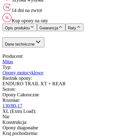
14 dni na zwrot
Kup opony na raty
Opis produktu
Gwarancja
Raty
Dane techniczne
Producent
:
Mitas
Typ
:
Opony motocyklowe
Bieżnik opony
:
ENDURO TRAIL XT + REAR
Sezon
:
Opony Całoroczne
Rozmiar
:
130/80-17
XL (Extra Load)
:
Nie
Konstrukcja
:
Opony diagonalne
Kraj pochodzenia
: