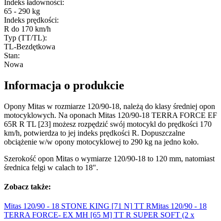
Indeks ładowności
:
65 - 290 kg
Indeks prędkości
:
R do 170 km/h
Typ (TT/TL)
:
TL-Bezdętkowa
Stan
:
Nowa
Informacja o produkcie
Opony Mitas w rozmiarze 120/90-18, należą do klasy średniej opon
motocyklowych. Na oponach Mitas 120/90-18 TERRA FORCE EF
65R R TL [23] możesz rozpędzić swój motocykl do prędkości 170
km/h, potwierdza to jej indeks prędkości R. Dopuszczalne
obciążenie w/w opony motocyklowej to 290 kg na jedno koło.
Szerokość opon Mitas o wymiarze 120/90-18 to 120 mm, natomiast
średnica felgi w calach to 18".
Zobacz także:
Mitas 120/90 - 18 STONE KING [71 N]
TT R
Mitas 120/90 - 18
TERRA FORCE- EX MH [65 M] TT R SUPER SOFT (2 x