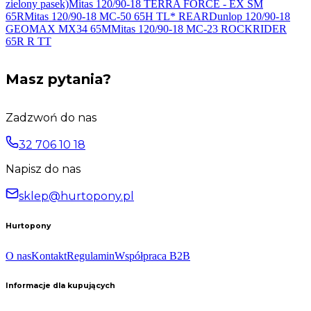
zielony
pasek)
Mitas 120/90-18 TERRA FORCE - EX SM
65R
Mitas 120/90-18 MC-50 65H
TL* REAR
Dunlop 120/90-18
GEOMAX MX34
65M
Mitas 120/90-18 MC-23 ROCKRIDER
65R
R TT
Masz pytania?
Zadzwoń do nas
32 706 10 18
Napisz do nas
sklep@hurtopony.pl
Hurtopony
O nas
Kontakt
Regulamin
Współpraca B2B
Informacje dla kupujących