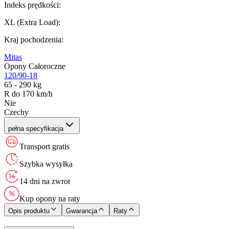
Indeks prędkości
:
XL (Extra Load)
:
Kraj pochodzenia
:
Mitas
Opony Całoroczne
120/90-18
65 - 290 kg
R do 170 km/h
Nie
Czechy
pełna specyfikacja
Transport gratis
Szybka wysyłka
14 dni na zwrot
Kup opony na raty
Opis produktu
Gwarancja
Raty