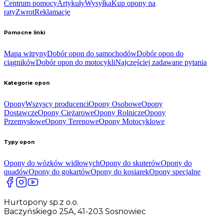
Centrum pomocy
Artykuły
Wysyłka
Kup opony na
raty
Zwrot
Reklamacje
Pomocne linki
Mapa witryny
Dobór opon do samochodów
Dobór opon do
ciągników
Dobór opon do motocykli
Najczęściej zadawane pytania
Kategorie opon
Opony
Wszyscy producenci
Opony Osobowe
Opony
Dostawcze
Opony Ciężarowe
Opony Rolnicze
Opony
Przemysłowe
Opony Terenowe
Opony Motocyklowe
Typy opon
Opony do wózków widłowych
Opony do skuterów
Opony do
quadów
Opony do gokartów
Opony do kosiarek
Opony specjalne
Hurtopony sp.z o.o.
Baczyńskiego 25A, 41-203 Sosnowiec