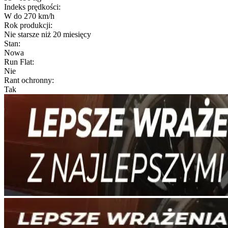
Indeks prędkości
:
W do 270 km/h
Rok produkcji
:
Nie starsze niż 20 miesięcy
Stan
:
Nowa
Run Flat
:
Nie
Rant ochronny
:
Tak