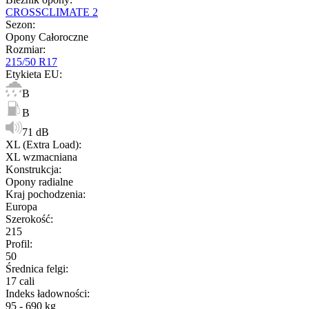
CROSSCLIMATE 2
Sezon
:
Opony Całoroczne
Rozmiar
:
215/50 R17
Etykieta EU
:
B
B
71 dB
XL (Extra Load)
:
XL wzmacniana
Konstrukcja
:
Opony radialne
Kraj pochodzenia
:
Europa
Szerokość
:
215
Profil
:
50
Średnica felgi
:
17 cali
Indeks ładowności
:
95 - 690 kg