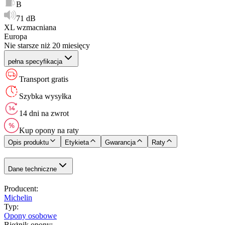
B
71 dB
XL wzmacniana
Europa
Nie starsze niż 20 miesięcy
pełna specyfikacja
Transport gratis
Szybka wysyłka
14 dni na zwrot
Kup opony na raty
Opis produktu
Etykieta
Gwarancja
Raty
Dane techniczne
Producent
:
Michelin
Typ
:
Opony osobowe
Bieżnik opony
: