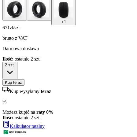
+
1
671
zł/szt.
brutto z VAT
Darmowa dostawa
Ilość:
ostatnie 2 szt.
2
szt.
Kup teraz
Kup wysyłamy
teraz
%
Możesz kupić na
raty 0%
Ilość:
ostatnie 2 szt.
Kalkulator ratalny