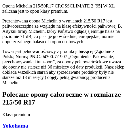
Opona Michelin 215/50R17 CROSSCLIMATE 2 [95] W XL
zaliczna jest to opon klasy premium.
Prezentowana opona Michelin o wymiarach 215/50 R17 jest
paliwooszczędna ze względu na klasę efektywności paliwowej B.
Artykuł firmy Michelin, który Państwo oglądają emituje hałas na
poziomie 71 dB, co plasuje go w średniej europejskiej normie
dopuszczalnego hałasu dla opon osobowych .
Towar jest pełnowartościowy z produkcji bieżącej (Zgodnie z
Polską Normą PN-C-94300-7:1997 „Ogumienie. Pakowanie,
przechowywanie i transport”, za opony pełnowartościowe uważa
się opony nie starsze niż 36 miesięcy od daty produkcji. Nasz sklep
dokłada wszelkich starań aby sprzedawane produkty były nie
starsze niż 18 miesięcy.) objęty pełną gwarancją producenta
Michelin.
Polecane opony całoroczne w rozmiarze
215/50 R17
Klasa premium
Yokohama