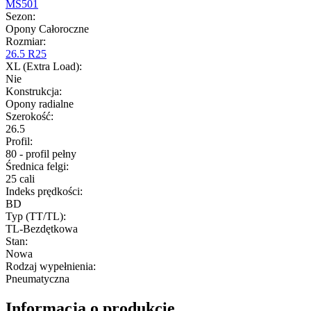
MS501
Sezon
:
Opony Całoroczne
Rozmiar
:
26.5 R25
XL (Extra Load)
:
Nie
Konstrukcja
:
Opony radialne
Szerokość
:
26.5
Profil
:
80 - profil pełny
Średnica felgi
:
25 cali
Indeks prędkości
:
BD
Typ (TT/TL)
:
TL-Bezdętkowa
Stan
:
Nowa
Rodzaj wypełnienia
:
Pneumatyczna
Informacja o produkcie