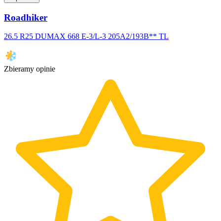
Roadhiker
26.5 R25 DUMAX 668 E-3/L-3 205A2/193B** TL
Zbieramy opinie