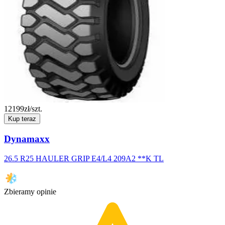
12199
zł/szt.
Kup teraz
Dynamaxx
26.5 R25 HAULER GRIP E4/L4 209A2 **K TL
Zbieramy opinie