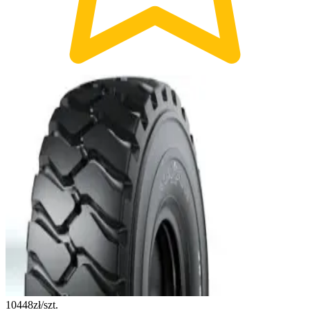
10448
zł/szt.