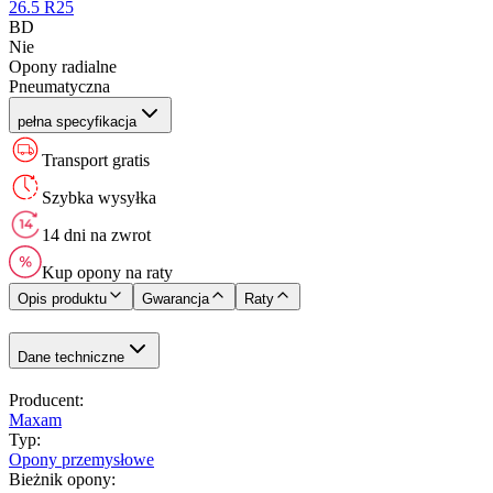
26.5 R25
BD
Nie
Opony radialne
Pneumatyczna
pełna specyfikacja
Transport gratis
Szybka wysyłka
14 dni na zwrot
Kup opony na raty
Opis produktu
Gwarancja
Raty
Dane techniczne
Producent
:
Maxam
Typ
:
Opony przemysłowe
Bieżnik opony
: