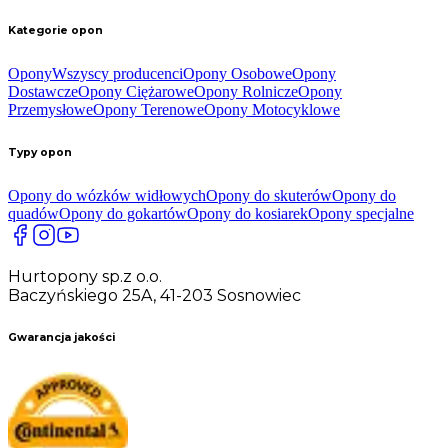
Kategorie opon
Opony
Wszyscy producenci
Opony Osobowe
Opony
Dostawcze
Opony Ciężarowe
Opony Rolnicze
Opony
Przemysłowe
Opony Terenowe
Opony Motocyklowe
Typy opon
Opony do wózków widłowych
Opony do skuterów
Opony do
quadów
Opony do gokartów
Opony do kosiarek
Opony specjalne
Hurtopony sp.z o.o.
Baczyńskiego 25A, 41-203 Sosnowiec
Gwarancja jakości