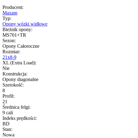
Producent
:
Maxam
Typ
:
Opony wózki widłowe
Bieżnik opony
:
MS701+TR
Sezon
:
Opony Całoroczne
Rozmiar
:
21x8-9
XL (Extra Load)
:
Nie
Konstrukcja
:
Opony diagonalne
Szerokość
:
8
Profil
:
21
Średnica felgi
:
9 cali
Indeks prędkości
:
BD
Stan
:
Nowa