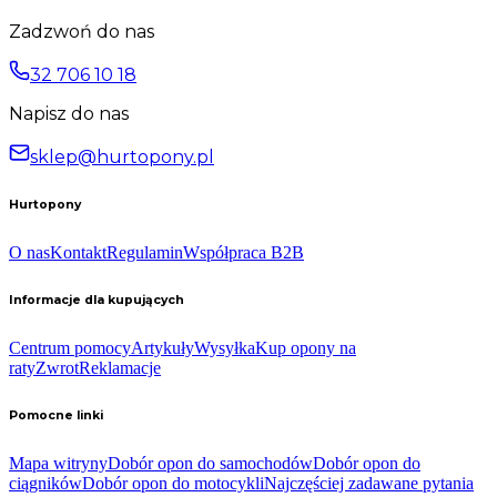
Zadzwoń do nas
32 706 10 18
Napisz do nas
sklep@hurtopony.pl
Hurtopony
O nas
Kontakt
Regulamin
Współpraca B2B
Informacje dla kupujących
Centrum pomocy
Artykuły
Wysyłka
Kup opony na
raty
Zwrot
Reklamacje
Pomocne linki
Mapa witryny
Dobór opon do samochodów
Dobór opon do
ciągników
Dobór opon do motocykli
Najczęściej zadawane pytania