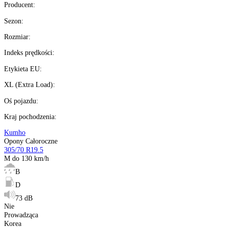
Kup teraz
Wysyłka w
24H
%
Możesz kupić na
raty 0%
Ilość:
dostępne
Kalkulator ratalny
Producent
:
Sezon
:
Rozmiar
:
Indeks prędkości
:
Etykieta EU
:
XL (Extra Load)
: