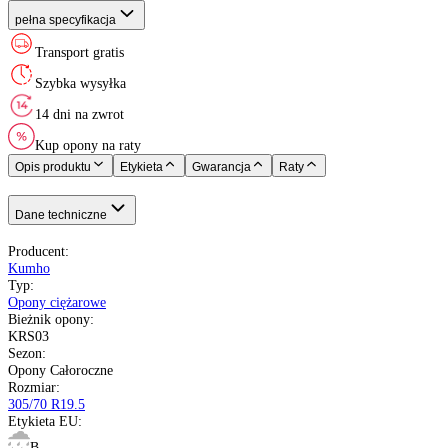
Oś pojazdu
:
Kraj pochodzenia
:
Kumho
Opony Całoroczne
305/70 R19.5
M do 130 km/h
B
D
73 dB
Nie
Prowadząca
Korea
pełna specyfikacja
Transport gratis
Szybka wysyłka
14 dni na zwrot