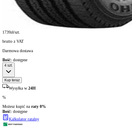
1739
zł/szt.
brutto z VAT
Darmowa dostawa
Ilość:
dostępne
4
szt.