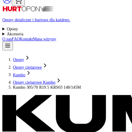
Raty 0%
Opony detaliczne i hurtowe dla każdego.
Opony
Akcesoria
O nas
FAQ
Kontakt
Mapa witryny
Opony
Opony ciężarowe
Kumho
Opony ciężarowe Kumho
Kumho 305/70 R19.5 KRS03 148/145M