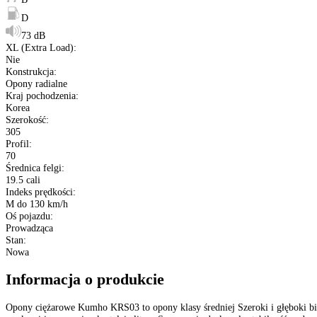
Kup opony na raty
Opis produktu
Etykieta
Gwarancja
Raty
Dane techniczne
Producent
:
Kumho
Typ
:
Opony ciężarowe
Bieżnik opony
:
KRS03
Sezon
:
Opony Całoroczne
Rozmiar
:
305/70 R19.5
Etykieta EU
:
B
D
73 dB
XL (Extra Load)
:
Nie