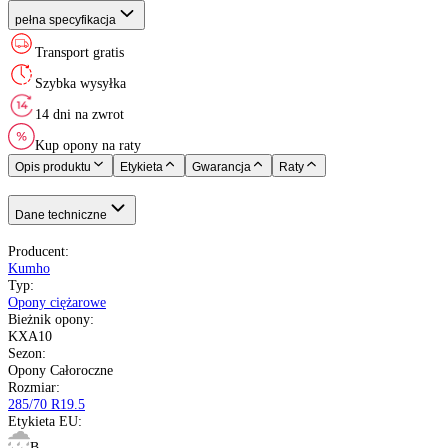
Oś pojazdu
:
Kraj pochodzenia
:
Kumho
Opony Całoroczne
285/70 R19.5
M do 130 km/h
B
C
69 dB
Nie
Prowadząca
Korea
pełna specyfikacja
Transport gratis
Szybka wysyłka
14 dni na zwrot