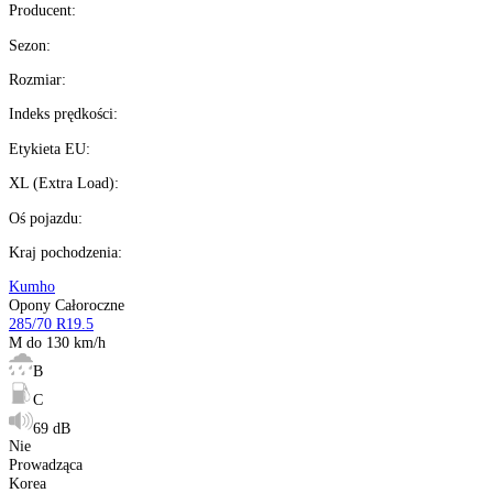
Kup teraz
Wysyłka w
24H
%
Możesz kupić na
raty 0%
Ilość:
dostępne
Kalkulator ratalny
Producent
:
Sezon
:
Rozmiar
:
Indeks prędkości
:
Etykieta EU
:
XL (Extra Load)
: