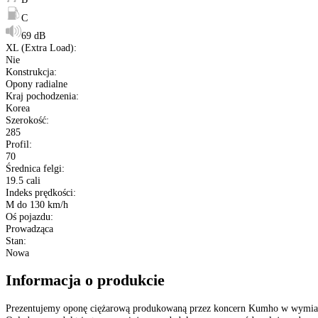
Kup opony na raty
Opis produktu
Etykieta
Gwarancja
Raty
Dane techniczne
Producent
:
Kumho
Typ
:
Opony ciężarowe
Bieżnik opony
:
KXA10
Sezon
:
Opony Całoroczne
Rozmiar
:
285/70 R19.5
Etykieta EU
:
B
C
69 dB
XL (Extra Load)
:
Nie