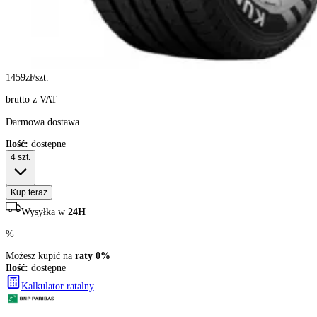
1459
zł/szt.
brutto z VAT
Darmowa dostawa
Ilość:
dostępne
4
szt.