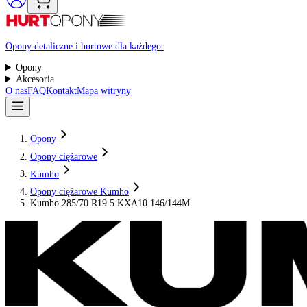
Raty 0%
Opony detaliczne i hurtowe dla każdego.
Opony
Akcesoria
O nas
FAQ
Kontakt
Mapa witryny
Opony
Opony ciężarowe
Kumho
Opony ciężarowe Kumho
Kumho 285/70 R19.5 KXA10 146/144M