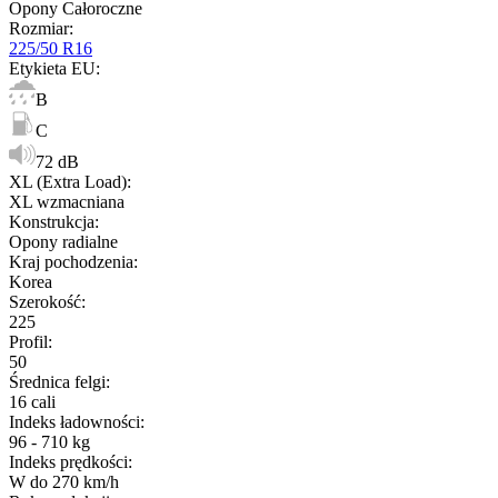
Opony Całoroczne
Rozmiar
:
225/50 R16
Etykieta EU
:
B
C
72 dB
XL (Extra Load)
:
XL wzmacniana
Konstrukcja
:
Opony radialne
Kraj pochodzenia
:
Korea
Szerokość
:
225
Profil
:
50
Średnica felgi
:
16 cali
Indeks ładowności
:
96 - 710 kg
Indeks prędkości
:
W do 270 km/h