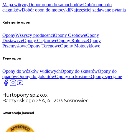
Mapa witryny
Dobór opon do samochodów
Dobór opon do
ciągników
Dobór opon do motocykli
Najczęściej zadawane pytania
Kategorie opon
Opony
Wszyscy producenci
Opony Osobowe
Opony
Dostawcze
Opony Ciężarowe
Opony Rolnicze
Opony
Przemysłowe
Opony Terenowe
Opony Motocyklowe
Typy opon
Opony do wózków widłowych
Opony do skuterów
Opony do
quadów
Opony do gokartów
Opony do kosiarek
Opony specjalne
Hurtopony sp.z o.o.
Baczyńskiego 25A, 41-203 Sosnowiec
Gwarancja jakości