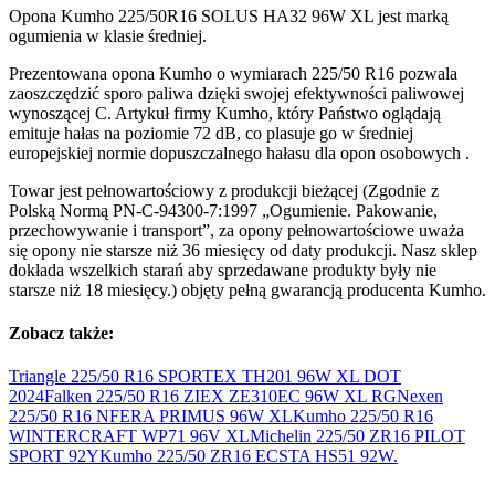
Opona Kumho 225/50R16 SOLUS HA32 96W XL jest marką
ogumienia w klasie średniej.
Prezentowana opona Kumho o wymiarach 225/50 R16 pozwala
zaoszczędzić sporo paliwa dzięki swojej efektywności paliwowej
wynoszącej C. Artykuł firmy Kumho, który Państwo oglądają
emituje hałas na poziomie 72 dB, co plasuje go w średniej
europejskiej normie dopuszczalnego hałasu dla opon osobowych .
Towar jest pełnowartościowy z produkcji bieżącej (Zgodnie z
Polską Normą PN-C-94300-7:1997 „Ogumienie. Pakowanie,
przechowywanie i transport”, za opony pełnowartościowe uważa
się opony nie starsze niż 36 miesięcy od daty produkcji. Nasz sklep
dokłada wszelkich starań aby sprzedawane produkty były nie
starsze niż 18 miesięcy.) objęty pełną gwarancją producenta Kumho.
Zobacz także:
Triangle 225/50 R16 SPORTEX TH201 96W XL DOT
2024
Falken 225/50 R16 ZIEX ZE310EC 96W
XL RG
Nexen
225/50 R16 NFERA PRIMUS 96W
XL
Kumho 225/50 R16
WINTERCRAFT WP71 96V
XL
Michelin 225/50 ZR16 PILOT
SPORT
92Y
Kumho 225/50 ZR16 ECSTA HS51
92W.