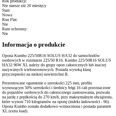
Rok produkcji
:
Nie starsze niż 20 miesięcy
Stan
:
Nowa
Run Flat
:
Nie
Rant ochronny
:
Nie
Informacja o produkcie
Opona Kumho 225/50R16 SOLUS HA32 do samochodów
osobowych w rozmiarze 225/50 R16. Kumho 225/50R16 SOLUS
HA32 96W XL należy do grupy opon całorocznych lub inaczej
nazywanych wielosezonowych. Posiada wysoką klasę
przyczepności na mokrej nawierzchni B.
Prezentowane ogumienie o szerokości 225 mm, profilu
wynoszącym 50% szerokości i średnicy felgi 16 cali przeznaczone
do pojazdów osobowych do całorocznego zastosowania, pozwala
na jazdę z prędkością do 270 km/h, przy maksymalnym obciążeniu,
które wynosi 710 kilogramów na oponę (indeks ładowności - 96).
Opona Kumho została dodatkowo wzmocniona i posiada parametr
XL (extra load).