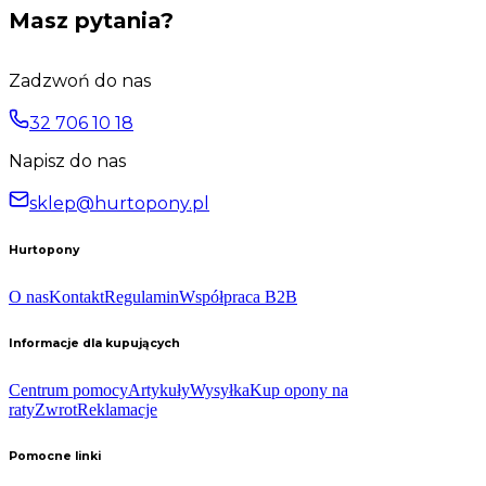
Masz pytania?
Zadzwoń do nas
32 706 10 18
Napisz do nas
sklep@hurtopony.pl
Hurtopony
O nas
Kontakt
Regulamin
Współpraca B2B
Informacje dla kupujących
Centrum pomocy
Artykuły
Wysyłka
Kup opony na
raty
Zwrot
Reklamacje
Pomocne linki