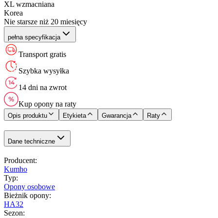
XL wzmacniana
Korea
Nie starsze niż 20 miesięcy
pełna specyfikacja
Transport gratis
Szybka wysyłka
14 dni na zwrot
Kup opony na raty
Opis produktu
Etykieta
Gwarancja
Raty
Dane techniczne
Producent
:
Kumho
Typ
:
Opony osobowe
Bieżnik opony
:
HA32
Sezon
: