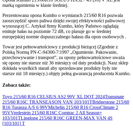
marką ogumienia w klasie średniej.
Prezentowana opona Kumho o wymiarach 215/60 R16 pozwala
zaoszczędzić sporo paliwa dzięki swojej efektywności paliwowej
wynoszącej C. Artykuł firmy Kumho, który Państwo oglądają
emituje hałas na poziomie 72 dB, co plasuje go w średniej
europejskiej normie dopuszczalnego hałasu dla opon osobowych .
Towar jest pełnowartościowy z produkcji bieżącej (Zgodnie z
Polską Normą PN-C-94300-7:1997 „Ogumienie. Pakowanie,
przechowywanie i transport”, za opony pełnowartościowe uważa
się opony nie starsze niż 36 miesięcy od daty produkcji. Nasz sklep
dokłada wszelkich starań aby sprzedawane produkty były nie
starsze niż 18 miesięcy.) objęty pełną gwarancją producenta Kumho.
Zobacz także:
Toyo 215/60 R16 CELSIUS AS2 99V XL DOT
2024
Transmate
215/60 R16C TRANSEASON VAN
103/101T
Bridgestone 215/60
R16 Turanza A/S 6
99V
Michelin 215/60 R16 CrossClimate 2
95V
Vredestein 215/60 R16C Comtrac 2 All Season+
103/101T
Linglong 215/60 R16C GREEN-MAX VAN 4S
[103/101]
T