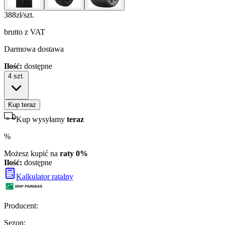
388
zł/szt.
brutto z VAT
Darmowa dostawa
Ilość:
dostępne
4
szt.
Kup teraz
Kup wysyłamy
teraz
%
Możesz kupić na
raty 0%
Ilość:
dostępne
Kalkulator ratalny
Producent
:
Sezon
: