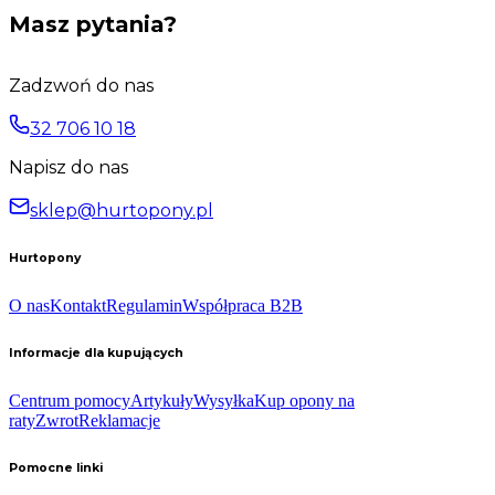
Masz pytania?
Zadzwoń do nas
32 706 10 18
Napisz do nas
sklep@hurtopony.pl
Hurtopony
O nas
Kontakt
Regulamin
Współpraca B2B
Informacje dla kupujących
Centrum pomocy
Artykuły
Wysyłka
Kup opony na
raty
Zwrot
Reklamacje
Pomocne linki