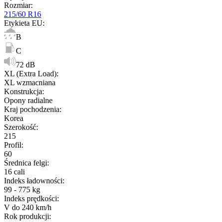
Rozmiar
:
215/60 R16
Etykieta EU
:
B
C
72 dB
XL (Extra Load)
:
XL wzmacniana
Konstrukcja
:
Opony radialne
Kraj pochodzenia
:
Korea
Szerokość
:
215
Profil
:
60
Średnica felgi
:
16 cali
Indeks ładowności
:
99 - 775 kg
Indeks prędkości
:
V do 240 km/h
Rok produkcji
: