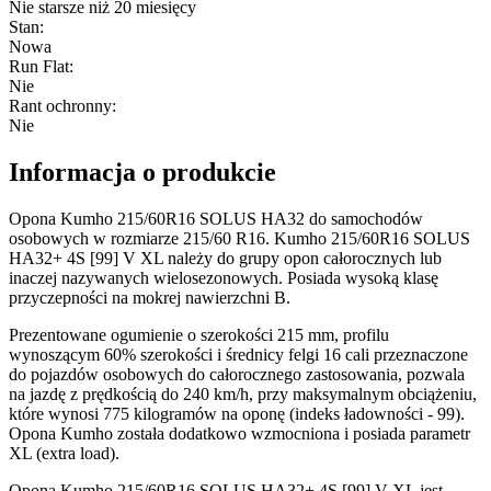
Nie starsze niż 20 miesięcy
Stan
:
Nowa
Run Flat
:
Nie
Rant ochronny
:
Nie
Informacja o produkcie
Opona Kumho 215/60R16 SOLUS HA32 do samochodów
osobowych w rozmiarze 215/60 R16. Kumho 215/60R16 SOLUS
HA32+ 4S [99] V XL należy do grupy opon całorocznych lub
inaczej nazywanych wielosezonowych. Posiada wysoką klasę
przyczepności na mokrej nawierzchni B.
Prezentowane ogumienie o szerokości 215 mm, profilu
wynoszącym 60% szerokości i średnicy felgi 16 cali przeznaczone
do pojazdów osobowych do całorocznego zastosowania, pozwala
na jazdę z prędkością do 240 km/h, przy maksymalnym obciążeniu,
które wynosi 775 kilogramów na oponę (indeks ładowności - 99).
Opona Kumho została dodatkowo wzmocniona i posiada parametr
XL (extra load).
Opona Kumho 215/60R16 SOLUS HA32+ 4S [99] V XL jest