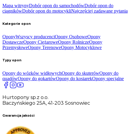
Mapa witryny
Dobór opon do samochodów
Dobór opon do
ciągników
Dobór opon do motocykli
Najczęściej zadawane pytania
Kategorie opon
Opony
Wszyscy producenci
Opony Osobowe
Opony
Dostawcze
Opony Ciężarowe
Opony Rolnicze
Opony
Przemysłowe
Opony Terenowe
Opony Motocyklowe
Typy opon
Opony do wózków widłowych
Opony do skuterów
Opony do
quadów
Opony do gokartów
Opony do kosiarek
Opony specjalne
Hurtopony sp.z o.o.
Baczyńskiego 25A, 41-203 Sosnowiec
Gwarancja jakości