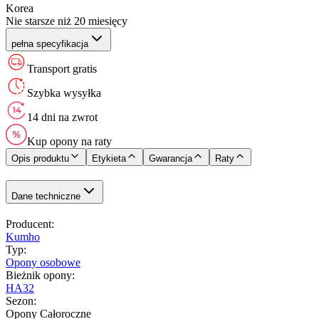
Korea
Nie starsze niż 20 miesięcy
pełna specyfikacja
Transport gratis
Szybka wysyłka
14 dni na zwrot
Kup opony na raty
Opis produktu
Etykieta
Gwarancja
Raty
Dane techniczne
Producent
:
Kumho
Typ
:
Opony osobowe
Bieżnik opony
:
HA32
Sezon
:
Opony Całoroczne