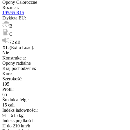
Opony Całoroczne
Rozmiar
:
195/65 R15
Etykieta EU
:
B
C
72 dB
XL (Extra Load)
:
Nie
Konstrukcja
:
Opony radialne
Kraj pochodzenia
:
Korea
Szerokość
:
195
Profil
:
65
Średnica felgi
:
15 cali
Indeks ładowności
:
91 - 615 kg
Indeks prędkości
:
H do 210 km/h