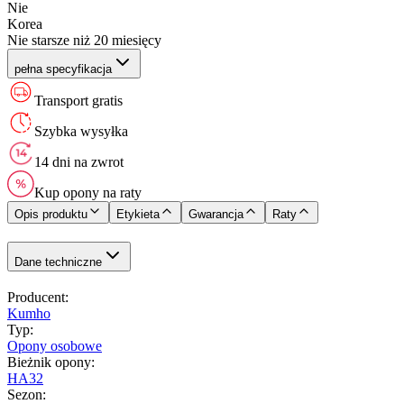
Nie
Korea
Nie starsze niż 20 miesięcy
pełna specyfikacja
Transport gratis
Szybka wysyłka
14 dni na zwrot
Kup opony na raty
Opis produktu
Etykieta
Gwarancja
Raty
Dane techniczne
Producent
:
Kumho
Typ
:
Opony osobowe
Bieżnik opony
:
HA32
Sezon
: