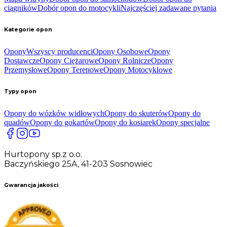
ciągników
Dobór opon do motocykli
Najczęściej zadawane pytania
Kategorie opon
Opony
Wszyscy producenci
Opony Osobowe
Opony
Dostawcze
Opony Ciężarowe
Opony Rolnicze
Opony
Przemysłowe
Opony Terenowe
Opony Motocyklowe
Typy opon
Opony do wózków widłowych
Opony do skuterów
Opony do
quadów
Opony do gokartów
Opony do kosiarek
Opony specjalne
Hurtopony sp.z o.o.
Baczyńskiego 25A, 41-203 Sosnowiec
Gwarancja jakości