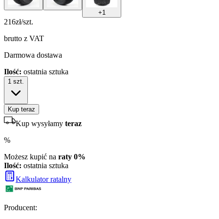
+
1
216
zł/szt.
brutto z VAT
Darmowa dostawa
Ilość:
ostatnia sztuka
1
szt.
Kup teraz
Kup wysyłamy
teraz
%
Możesz kupić na
raty 0%
Ilość:
ostatnia sztuka
Kalkulator ratalny
Producent
: