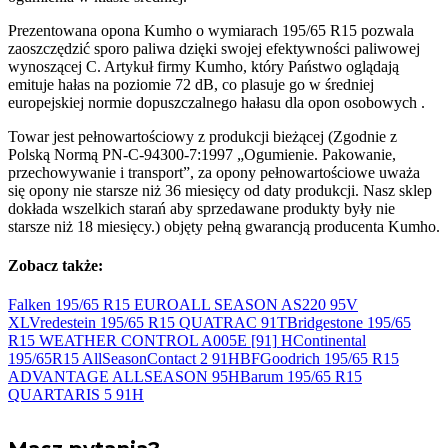
Prezentowana opona Kumho o wymiarach 195/65 R15 pozwala
zaoszczędzić sporo paliwa dzięki swojej efektywności paliwowej
wynoszącej C. Artykuł firmy Kumho, który Państwo oglądają
emituje hałas na poziomie 72 dB, co plasuje go w średniej
europejskiej normie dopuszczalnego hałasu dla opon osobowych .
Towar jest pełnowartościowy z produkcji bieżącej (Zgodnie z
Polską Normą PN-C-94300-7:1997 „Ogumienie. Pakowanie,
przechowywanie i transport”, za opony pełnowartościowe uważa
się opony nie starsze niż 36 miesięcy od daty produkcji. Nasz sklep
dokłada wszelkich starań aby sprzedawane produkty były nie
starsze niż 18 miesięcy.) objęty pełną gwarancją producenta Kumho.
Zobacz także:
Falken 195/65 R15 EUROALL SEASON AS220 95V
XL
Vredestein 195/65 R15 QUATRAC
91T
Bridgestone 195/65
R15 WEATHER CONTROL A005E [91]
H
Continental
195/65R15 AllSeasonContact 2
91H
BFGoodrich 195/65 R15
ADVANTAGE ALLSEASON
95H
Barum 195/65 R15
QUARTARIS 5
91H