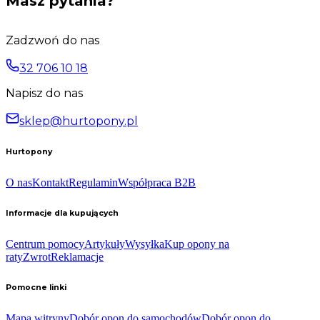
Masz pytania?
Zadzwoń do nas
32 706 10 18
Napisz do nas
sklep@hurtopony.pl
Hurtopony
O nas
Kontakt
Regulamin
Współpraca B2B
Informacje dla kupujących
Centrum pomocy
Artykuły
Wysyłka
Kup opony na
raty
Zwrot
Reklamacje
Pomocne linki
Mapa witryny
Dobór opon do samochodów
Dobór opon do