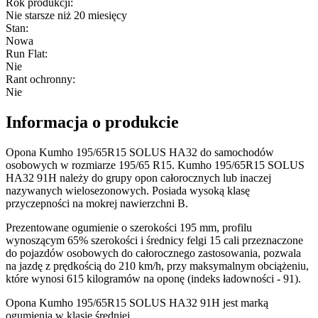
Rok produkcji
:
Nie starsze niż 20 miesięcy
Stan
:
Nowa
Run Flat
:
Nie
Rant ochronny
:
Nie
Informacja o produkcie
Opona Kumho 195/65R15 SOLUS HA32 do samochodów
osobowych w rozmiarze 195/65 R15. Kumho 195/65R15 SOLUS
HA32 91H należy do grupy opon całorocznych lub inaczej
nazywanych wielosezonowych. Posiada wysoką klasę
przyczepności na mokrej nawierzchni B.
Prezentowane ogumienie o szerokości 195 mm, profilu
wynoszącym 65% szerokości i średnicy felgi 15 cali przeznaczone
do pojazdów osobowych do całorocznego zastosowania, pozwala
na jazdę z prędkością do 210 km/h, przy maksymalnym obciążeniu,
które wynosi 615 kilogramów na oponę (indeks ładowności - 91).
Opona Kumho 195/65R15 SOLUS HA32 91H jest marką
ogumienia w klasie średniej.