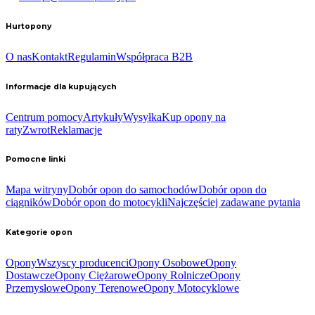
Hurtopony
O nas
Kontakt
Regulamin
Współpraca B2B
Informacje dla kupujących
Centrum pomocy
Artykuły
Wysyłka
Kup opony na
raty
Zwrot
Reklamacje
Pomocne linki
Mapa witryny
Dobór opon do samochodów
Dobór opon do
ciągników
Dobór opon do motocykli
Najczęściej zadawane pytania
Kategorie opon
Opony
Wszyscy producenci
Opony Osobowe
Opony
Dostawcze
Opony Ciężarowe
Opony Rolnicze
Opony
Przemysłowe
Opony Terenowe
Opony Motocyklowe