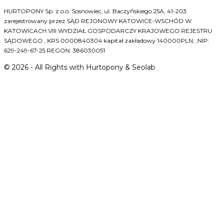
HURTOPONY Sp. z o.o. Sosnowiec, ul. Baczyńskiego 25A, 41-203
zarejestrowany przez SĄD REJONOWY KATOWICE-WSCHÓD W
KATOWICACH VIII WYDZIAŁ GOSPODARCZY KRAJOWEGO REJESTRU
SĄDOWEGO , KRS 0000840304 kapitał zakładowy 140000PLN, ,NIP:
629-249-67-25 REGON: 386030051
©
2026
- All Rights with Hurtopony & Seolab