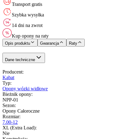
Transport gratis
Szybka wysyłka
14 dni na zwrot
Kup opony na raty
Opis produktu
Gwarancja
Raty
Dane techniczne
Producent
:
Kabat
Typ
:
Opony wózki widłowe
Bieżnik opony
:
NPP-01
Sezon
:
Opony Całoroczne
Rozmiar
:
7.00-12
XL (Extra Load)
:
Nie
Konstrukcja
: