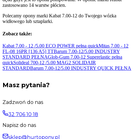
zastosowano 14 warstw płócien.
Polecamy opony marki Kabat 7.00-12 do Twojego wózka
widłowego lub sztaplarki.
Zobacz także:
Kabat 7.00 - 12 /5.00 ECO POWER pełna
quick
Mitas 7.00 - 12
FL-08 16PR [136
A5] TT
Barum 7.00-12/5.00 INDUSTRY
STANDARD PEŁNA
Glob-Gum 7.00-12 Superelastic pełna
quick
Solideal 700-12 /5.00 MAG2
SOLIDAIR
STANDARD
Barum 7.00-12/5.00 INDUSTRY
QUICK PEŁNA
Masz pytania?
Zadzwoń do nas
32 706 10 18
Napisz do nas
sklep@hurtopony.pl