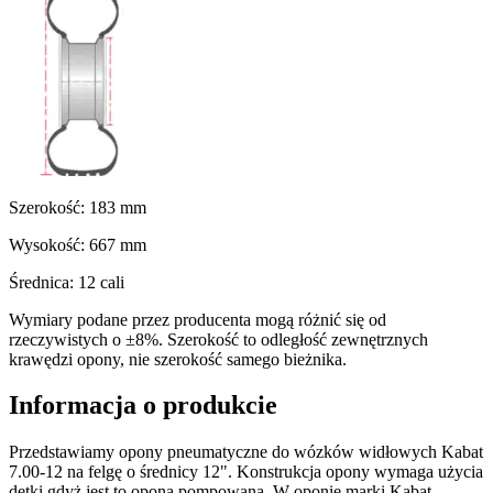
Szerokość:
183
mm
Wysokość:
667
mm
Średnica:
12
cali
Wymiary podane przez producenta mogą różnić się od
rzeczywistych o ±8%. Szerokość to odległość zewnętrznych
krawędzi opony, nie szerokość samego bieżnika.
Informacja o produkcie
Przedstawiamy opony pneumatyczne do wózków widłowych Kabat
7.00-12 na felgę o średnicy 12". Konstrukcja opony wymaga użycia
dętki gdyż jest to opona pompowana. W oponie marki Kabat