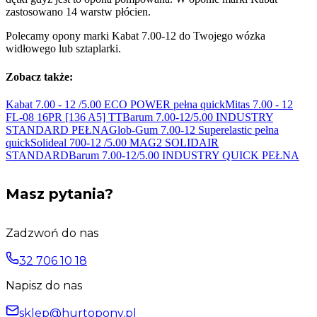
zastosowano 14 warstw płócien.
Polecamy opony marki Kabat 7.00-12 do Twojego wózka
widłowego lub sztaplarki.
Zobacz także:
Kabat 7.00 - 12 /5.00 ECO POWER pełna
quick
Mitas 7.00 - 12
FL-08 16PR [136
A5] TT
Barum 7.00-12/5.00 INDUSTRY
STANDARD PEŁNA
Glob-Gum 7.00-12 Superelastic pełna
quick
Solideal 700-12 /5.00 MAG2
SOLIDAIR
STANDARD
Barum 7.00-12/5.00 INDUSTRY
QUICK PEŁNA
Masz pytania?
Zadzwoń do nas
32 706 10 18
Napisz do nas
sklep@hurtopony.pl