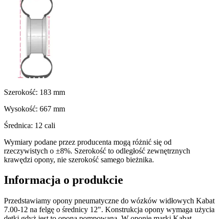
Szerokość:
183
mm
Wysokość:
667
mm
Średnica:
12
cali
Wymiary podane przez producenta mogą różnić się od
rzeczywistych o ±8%. Szerokość to odległość zewnętrznych
krawędzi opony, nie szerokość samego bieżnika.
Informacja o produkcie
Przedstawiamy opony pneumatyczne do wózków widłowych Kabat
7.00-12 na felgę o średnicy 12". Konstrukcja opony wymaga użycia
dętki gdyż jest to opona pompowana. W oponie marki Kabat