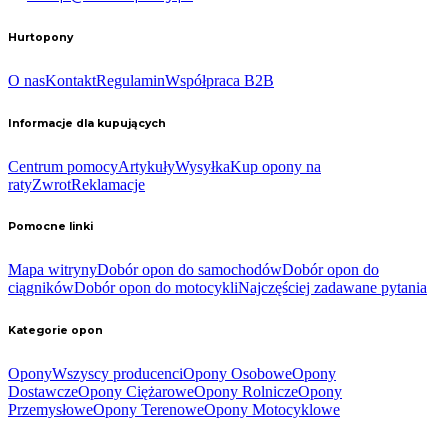
Hurtopony
O nas
Kontakt
Regulamin
Współpraca B2B
Informacje dla kupujących
Centrum pomocy
Artykuły
Wysyłka
Kup opony na
raty
Zwrot
Reklamacje
Pomocne linki
Mapa witryny
Dobór opon do samochodów
Dobór opon do
ciągników
Dobór opon do motocykli
Najczęściej zadawane pytania
Kategorie opon
Opony
Wszyscy producenci
Opony Osobowe
Opony
Dostawcze
Opony Ciężarowe
Opony Rolnicze
Opony
Przemysłowe
Opony Terenowe
Opony Motocyklowe