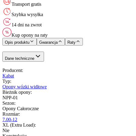
Transport gratis
Szybka wysyłka
14 dni na zwrot
Kup opony na raty
Opis produktu
Gwarancja
Raty
Dane techniczne
Producent
:
Kabat
Typ
:
Opony wózki widłowe
Bieżnik opony
:
NPP-01
Sezon
:
Opony Całoroczne
Rozmiar
:
7.00-12
XL (Extra Load)
:
Nie
Konstrukcja
: