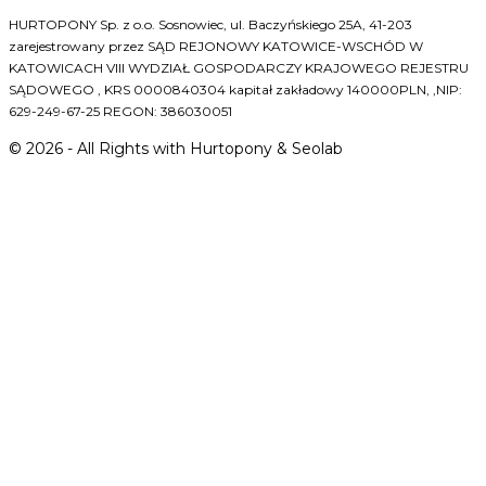
HURTOPONY Sp. z o.o. Sosnowiec, ul. Baczyńskiego 25A, 41-203
zarejestrowany przez SĄD REJONOWY KATOWICE-WSCHÓD W
KATOWICACH VIII WYDZIAŁ GOSPODARCZY KRAJOWEGO REJESTRU
SĄDOWEGO , KRS 0000840304 kapitał zakładowy 140000PLN, ,NIP:
629-249-67-25 REGON: 386030051
©
2026
- All Rights with Hurtopony & Seolab