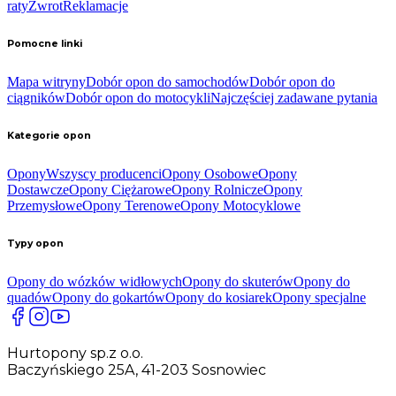
raty
Zwrot
Reklamacje
Pomocne linki
Mapa witryny
Dobór opon do samochodów
Dobór opon do
ciągników
Dobór opon do motocykli
Najczęściej zadawane pytania
Kategorie opon
Opony
Wszyscy producenci
Opony Osobowe
Opony
Dostawcze
Opony Ciężarowe
Opony Rolnicze
Opony
Przemysłowe
Opony Terenowe
Opony Motocyklowe
Typy opon
Opony do wózków widłowych
Opony do skuterów
Opony do
quadów
Opony do gokartów
Opony do kosiarek
Opony specjalne
Hurtopony sp.z o.o.
Baczyńskiego 25A, 41-203 Sosnowiec