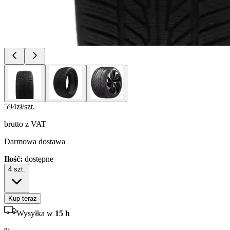
594
zł/szt.
brutto z VAT
Darmowa dostawa
Ilość:
dostępne
4
szt.
Kup teraz
Wysyłka w
15 h