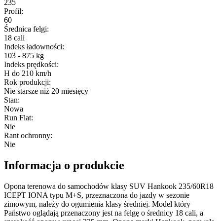
235
Profil
:
60
Średnica felgi
:
18 cali
Indeks ładowności
:
103 - 875 kg
Indeks prędkości
:
H do 210 km/h
Rok produkcji
:
Nie starsze niż 20 miesięcy
Stan
:
Nowa
Run Flat
:
Nie
Rant ochronny
:
Nie
Informacja o produkcie
Opona terenowa do samochodów klasy SUV Hankook 235/60R18
ICEPT IONA typu M+S, przeznaczona do jazdy w sezonie
zimowym, należy do ogumienia klasy średniej. Model który
Państwo oglądają przenaczony jest na felgę o średnicy 18 cali, a