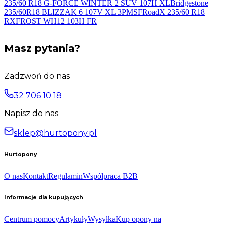
235/60 R18 G-FORCE WINTER 2 SUV 107H
XL
Bridgestone
235/60R18 BLIZZAK 6 107V XL
3PMSF
RoadX 235/60 R18
RXFROST WH12 103H
FR
Masz pytania?
Zadzwoń do nas
32 706 10 18
Napisz do nas
sklep@hurtopony.pl
Hurtopony
O nas
Kontakt
Regulamin
Współpraca B2B
Informacje dla kupujących
Centrum pomocy
Artykuły
Wysyłka
Kup opony na