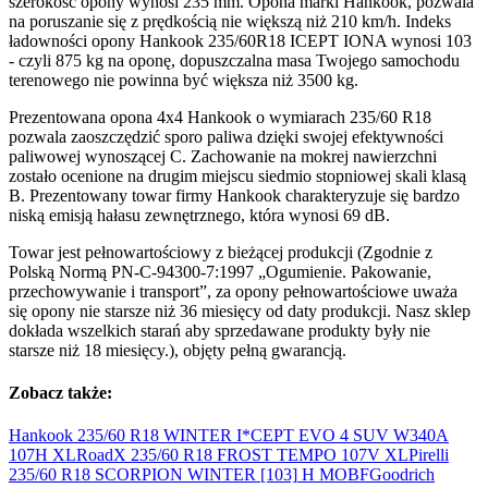
szerokość opony wynosi 235 mm. Opona marki Hankook, pozwala
na poruszanie się z prędkością nie większą niż 210 km/h. Indeks
ładowności opony Hankook 235/60R18 ICEPT IONA wynosi 103
- czyli 875 kg na oponę, dopuszczalna masa Twojego samochodu
terenowego nie powinna być większa niż 3500 kg.
Prezentowana opona 4x4 Hankook o wymiarach 235/60 R18
pozwala zaoszczędzić sporo paliwa dzięki swojej efektywności
paliwowej wynoszącej C. Zachowanie na mokrej nawierzchni
zostało ocenione na drugim miejscu siedmio stopniowej skali klasą
B. Prezentowany towar firmy Hankook charakteryzuje się bardzo
niską emisją hałasu zewnętrznego, która wynosi 69 dB.
Towar jest pełnowartościowy z bieżącej produkcji (Zgodnie z
Polską Normą PN-C-94300-7:1997 „Ogumienie. Pakowanie,
przechowywanie i transport”, za opony pełnowartościowe uważa
się opony nie starsze niż 36 miesięcy od daty produkcji. Nasz sklep
dokłada wszelkich starań aby sprzedawane produkty były nie
starsze niż 18 miesięcy.), objęty pełną gwarancją.
Zobacz także:
Hankook 235/60 R18 WINTER I*CEPT EVO 4 SUV W340A
107H
XL
RoadX 235/60 R18 FROST TEMPO 107V
XL
Pirelli
235/60 R18 SCORPION WINTER [103]
H MO
BFGoodrich