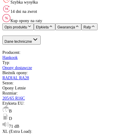
Opony Letnie
205/65 R16C
107 - 975 kg
T do 190 km/h
B
D
71 dB
Nie
Korea
Nie starsze niż 20 miesięcy
pełna specyfikacja
Transport gratis
Szybka wysyłka
14 dni na zwrot
Kup opony na raty
Opis produktu
Etykieta
Gwarancja
Raty