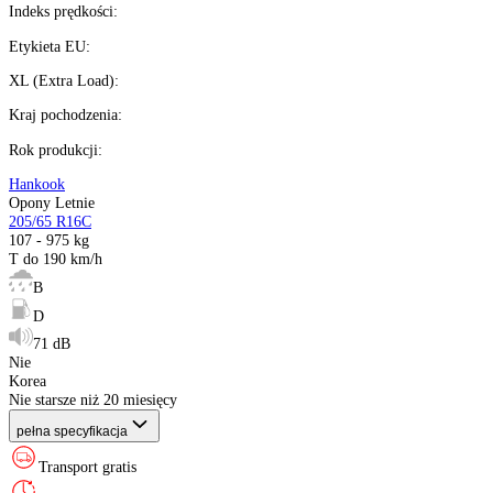
Możesz kupić na
raty 0%
Ilość:
dostępne
Kalkulator ratalny
Producent
:
Sezon
:
Rozmiar
:
Indeks ładowności
:
Indeks prędkości
:
Etykieta EU
:
XL (Extra Load)
:
Kraj pochodzenia
:
Rok produkcji
:
Hankook