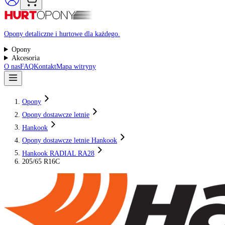
Raty 0%
Opony detaliczne i hurtowe dla każdego.
Opony
Akcesoria
O nas
FAQ
Kontakt
Mapa witryny
Opony
Opony dostawcze letnie
Hankook
Opony dostawcze letnie Hankook
Hankook RADIAL RA28
205/65 R16C