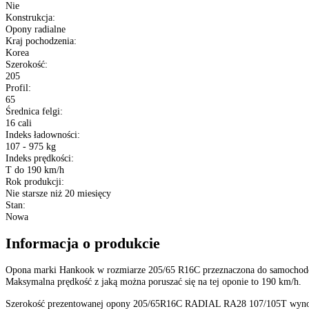
Dane techniczne
Producent
:
Hankook
Typ
:
Opony dostawcze
Bieżnik opony
:
RADIAL RA28
Sezon
:
Opony Letnie
Rozmiar
:
205/65 R16C
Etykieta EU
:
B
D
71 dB
XL (Extra Load)
:
Nie
Konstrukcja
:
Opony radialne
Kraj pochodzenia
:
Korea