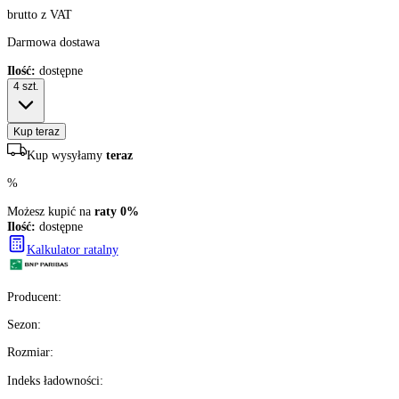
503
zł/szt.
brutto z VAT
Darmowa dostawa
Ilość:
dostępne
4
szt.
Kup teraz
Kup wysyłamy
teraz
%