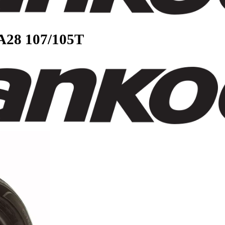
L RA28 107/105T