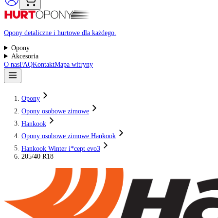
Raty 0%
Opony detaliczne i hurtowe dla każdego.
Opony
Akcesoria
O nas
FAQ
Kontakt
Mapa witryny
Opony
Opony osobowe zimowe
Hankook
Opony osobowe zimowe Hankook
Hankook Winter i*cept evo3
205/40 R18