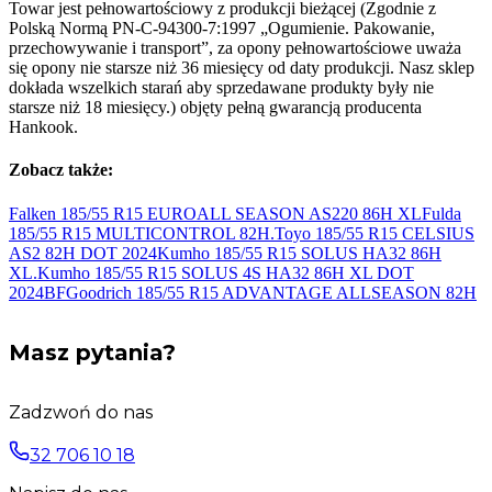
Towar jest pełnowartościowy z produkcji bieżącej (Zgodnie z
Polską Normą PN-C-94300-7:1997 „Ogumienie. Pakowanie,
przechowywanie i transport”, za opony pełnowartościowe uważa
się opony nie starsze niż 36 miesięcy od daty produkcji. Nasz sklep
dokłada wszelkich starań aby sprzedawane produkty były nie
starsze niż 18 miesięcy.) objęty pełną gwarancją producenta
Hankook.
Zobacz także:
Falken 185/55 R15 EUROALL SEASON AS220 86H
XL
Fulda
185/55 R15 MULTICONTROL
82H.
Toyo 185/55 R15 CELSIUS
AS2 82H DOT
2024
Kumho 185/55 R15 SOLUS HA32 86H
XL.
Kumho 185/55 R15 SOLUS 4S HA32 86H XL DOT
2024
BFGoodrich 185/55 R15 ADVANTAGE ALLSEASON
82H
Masz pytania?
Zadzwoń do nas
32 706 10 18