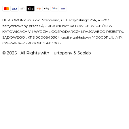
HURTOPONY Sp. z o.o. Sosnowiec, ul. Baczyńskiego 25A, 41-203
zarejestrowany przez SĄD REJONOWY KATOWICE-WSCHÓD W
KATOWICACH VIII WYDZIAŁ GOSPODARCZY KRAJOWEGO REJESTRU
SĄDOWEGO , KRS 0000840304 kapitał zakładowy 140000PLN, ,NIP:
629-249-67-25 REGON: 386030051
©
2026
- All Rights with Hurtopony & Seolab