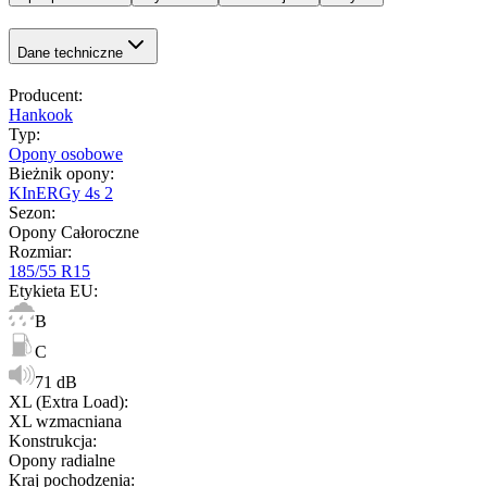
Dane techniczne
Producent
:
Hankook
Typ
:
Opony osobowe
Bieżnik opony
:
KInERGy 4s 2
Sezon
:
Opony Całoroczne
Rozmiar
:
185/55 R15
Etykieta EU
:
B
C
71 dB
XL (Extra Load)
:
XL wzmacniana
Konstrukcja
:
Opony radialne
Kraj pochodzenia
: