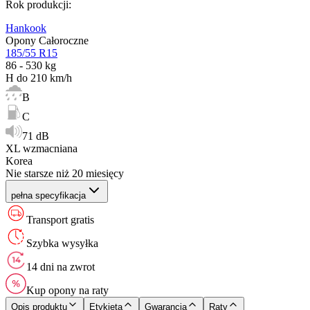
Rok produkcji
:
Hankook
Opony Całoroczne
185/55 R15
86 - 530 kg
H do 210 km/h
B
C
71 dB
XL wzmacniana
Korea
Nie starsze niż 20 miesięcy
pełna specyfikacja
Transport gratis
Szybka wysyłka
14 dni na zwrot
Kup opony na raty
Opis produktu
Etykieta
Gwarancja
Raty