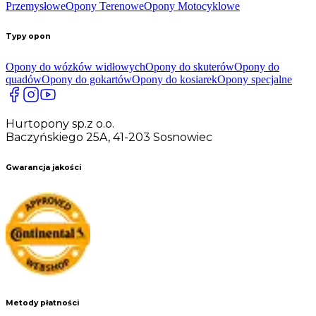
Przemysłowe
Opony Terenowe
Opony Motocyklowe
Typy opon
Opony do wózków widłowych
Opony do skuterów
Opony do
quadów
Opony do gokartów
Opony do kosiarek
Opony specjalne
Hurtopony sp.z o.o.
Baczyńskiego 25A, 41-203 Sosnowiec
Gwarancja jakości
Metody płatności