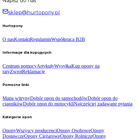
Napisz do nas
sklep@hurtopony.pl
Hurtopony
O nas
Kontakt
Regulamin
Współpraca B2B
Informacje dla kupujących
Centrum pomocy
Artykuły
Wysyłka
Kup opony na
raty
Zwrot
Reklamacje
Pomocne linki
Mapa witryny
Dobór opon do samochodów
Dobór opon do
ciągników
Dobór opon do motocykli
Najczęściej zadawane pytania
Kategorie opon
Opony
Wszyscy producenci
Opony Osobowe
Opony
Dostawcze
Opony Ciężarowe
Opony Rolnicze
Opony