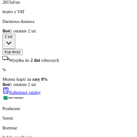
2815
zł/szt.
brutto z VAT
Darmowa dostawa
Ilość:
ostatnie 2 szt.
2
szt.
Kup teraz
Wysyłka do
2 dni
roboczych
%
Możesz kupić na
raty 0%