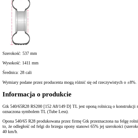
540
Profil
:
65
Średnica felgi
:
28 cali
Indeks prędkości
:
A8 do 40 km/h
Typ (TT/TL)
:
TL-Bezdętkowa
Stan
:
Nowa
Katalogowe wymiary opony