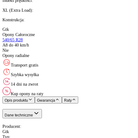
Ilość:
ostatnie 2 szt.
Kalkulator ratalny
Producent
:
Sezon
:
Rozmiar
:
Indeks prędkości
:
XL (Extra Load)
:
Konstrukcja
:
Gtk
Opony Całoroczne
540/65 R28
A8 do 40 km/h
Nie
Opony radialne
Transport gratis