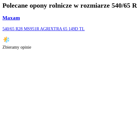
Szerokość:
537
mm
Wysokość:
1411
mm
Średnica:
28
cali
Wymiary podane przez producenta mogą różnić się od rzeczywistych 
Informacja o produkcie
Gtk 540/65R28 RS200 [152 A8/149 D] TL jest oponą rolniczą o konstr
oznaczona symbolem TL (Tube Less).
Opona 540/65 R28 produkowana przez firmę Gtk przeznaczona na fel
to, że odległość od felgi do brzegu opony stanowi 65% jej szerokości
40 km/h.
Polecane opony rolnicze w rozmiarze 540
Maxam