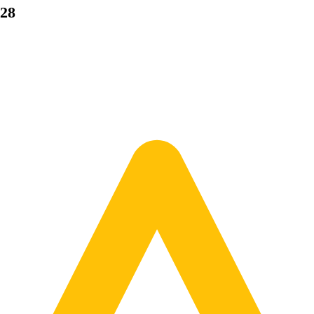
o ±8%. Szerokość to odległość zewnętrznych krawędzi opony, nie szer
ukcji radialnej, która zapewnia lepszą trakcję niż opona diagonalna. 
gę rolniczą o średnicy 28" montowana w systemie bezdętkowym, posia
 (szerokość = 540 mm.). Klasa prędkości danej opony wynosi A8, oznacz
/65 R28