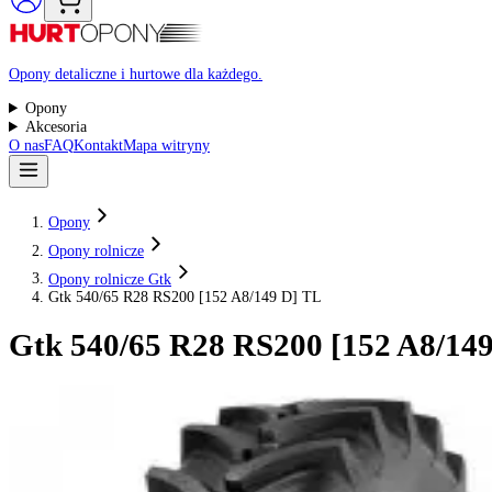
Raty 0%
Opony detaliczne i hurtowe dla każdego.
Opony
Akcesoria
O nas
FAQ
Kontakt
Mapa witryny
Opony
Opony rolnicze
Opony rolnicze Gtk
Gtk 540/65 R28 RS200 [152 A8/149 D] TL
Gtk
540/65 R28 RS200 [152 A8