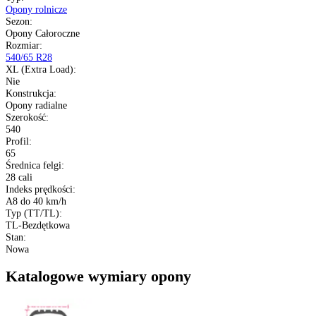
Szybka wysyłka
14 dni na zwrot
Kup opony na raty
Opis produktu
Gwarancja
Raty
Dane techniczne
Producent
:
Gtk
Typ
:
Opony rolnicze
Sezon
:
Opony Całoroczne
Rozmiar
:
540/65 R28
XL (Extra Load)
:
Nie
Konstrukcja
:
Opony radialne
Szerokość
: