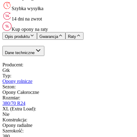
Szybka wysyłka
14 dni na zwrot
Kup opony na raty
Opis produktu
Gwarancja
Raty
Dane techniczne
Producent
:
Gtk
Typ
:
Opony rolnicze
Sezon
:
Opony Całoroczne
Rozmiar
:
380/70 R24
XL (Extra Load)
:
Nie
Konstrukcja
:
Opony radialne
Szerokość
:
380