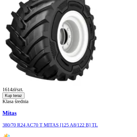
1614
zł/szt.
Kup teraz
Klasa średnia
Mitas
380/70 R24 AC70 T MITAS [125 A8/122 B] TL