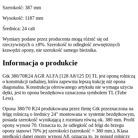
Szerokość:
387
mm
Wysokość:
1187
mm
Średnica:
24
cali
Wymiary podane przez producenta mogą różnić się od
rzeczywistych o ±8%. Szerokość to odległość zewnętrznych
krawędzi opony, nie szerokość samego bieżnika.
Informacja o produkcie
Gtk 380/70R24 AGR ALFA [128 A8/125 D] TL jest oponą rolniczą
o konstrukcji radialnej, która zapewnia lepszą trakcję niż opona
diagonalna. Konstrukcja oferowanego artykułu nie wymaga użycia
dętki, jest to opona bezdętkowa oznaczona symbolem TL (Tube
Less).
Opona 380/70 R24 produkowana przez firmę Gtk przeznaczona na
felgę rolniczą o średnicy 24" montowana w systemie bezdętkowym,
posiada szerokość wynikającą z rozmiaru równą ok. 380 mm. Profil
opony wynosi 70. Oznacza to, że odległość od felgi do brzegu
opony stanowi 70% jej szerokości (szerokość = 380 mm.). Klasa
prędkości danej opony wynosi A8, oznacza to, że pojazd rolniczy