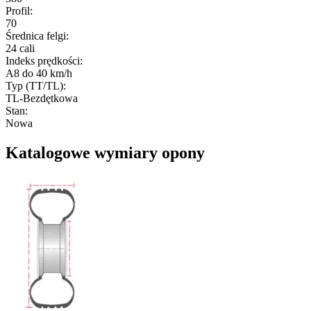
Profil
:
70
Średnica felgi
:
24 cali
Indeks prędkości
:
A8 do 40 km/h
Typ (TT/TL)
:
TL-Bezdętkowa
Stan
:
Nowa
Katalogowe wymiary opony