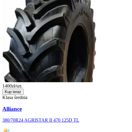
1400
zł/szt.
Kup teraz
Klasa średnia
Alliance
380/70R24 AGRISTAR II 470 125D TL