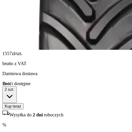
1557
zł/szt.
brutto z VAT
Darmowa dostawa
Ilość:
dostępne
2
szt.
Kup teraz
Wysyłka do
2 dni
roboczych
%