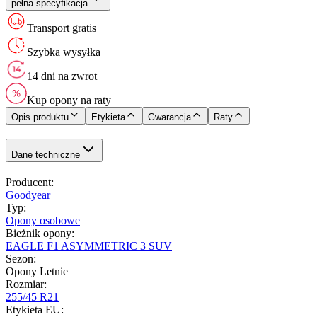
pełna specyfikacja
Transport gratis
Szybka wysyłka
14 dni na zwrot
Kup opony na raty
Opis produktu
Etykieta
Gwarancja
Raty
Dane techniczne
Producent
:
Goodyear
Typ
:
Opony osobowe
Bieżnik opony
:
EAGLE F1 ASYMMETRIC 3 SUV
Sezon
:
Opony Letnie
Rozmiar
:
255/45 R21
Etykieta EU
: