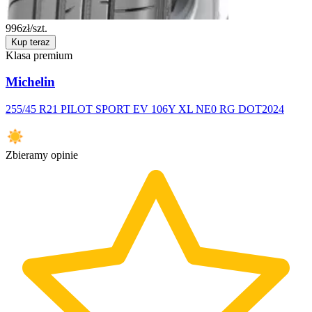
996
zł/szt.
Kup teraz
Klasa premium
Michelin
255/45 R21 PILOT SPORT EV 106Y XL NE0 RG DOT2024
Zbieramy opinie