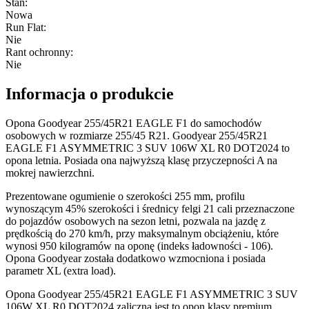
Stan
:
Nowa
Run Flat
:
Nie
Rant ochronny
:
Nie
Informacja o produkcie
Opona Goodyear 255/45R21 EAGLE F1 do samochodów
osobowych w rozmiarze 255/45 R21. Goodyear 255/45R21
EAGLE F1 ASYMMETRIC 3 SUV 106W XL R0 DOT2024 to
opona letnia. Posiada ona najwyższą klasę przyczepności A na
mokrej nawierzchni.
Prezentowane ogumienie o szerokości 255 mm, profilu
wynoszącym 45% szerokości i średnicy felgi 21 cali przeznaczone
do pojazdów osobowych na sezon letni, pozwala na jazdę z
prędkością do 270 km/h, przy maksymalnym obciążeniu, które
wynosi 950 kilogramów na oponę (indeks ładowności - 106).
Opona Goodyear została dodatkowo wzmocniona i posiada
parametr XL (extra load).
Opona Goodyear 255/45R21 EAGLE F1 ASYMMETRIC 3 SUV
106W XL R0 DOT2024 zaliczna jest to opon klasy premium.