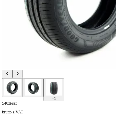
+
1
540
zł/szt.
brutto z VAT