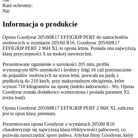
Rant ochronny
:
Nie
Informacja o produkcie
Opona Goodyear 205/60R17 EFFIGRIP PERF do samochodów
osobowych w rozmiarze 205/60 R16. Goodyear 205/60R17
EFFIGRIP PERF 2 96H XL to opona letnia. Posiada ona najwyższą
klasę przyczepności A na mokrej nawierzchni.
Prezentowane ogumienie o szerokości 205 mm, profilu
wynoszącym 60% szerokości i średnicy felgi 16 cali przeznaczone
do pojazdów osobowych na sezon letni, pozwala na jazdę z
prędkością do 210 km/h, przy maksymalnym obciążeniu, które
wynosi 710 kilogramów na oponę (indeks ładowności - 96). Opona
Goodyear została dodatkowo wzmocniona i posiada parametr XL
(extra load).
Opona Goodyear 205/60R17 EFFIGRIP PERF 2 96H XL zaliczna
jest to opon klasy premium.
Prezentowana opona Goodyear o wymiarach 205/60 R16
charakteryzuje się najwyższą klasa efektywności paliwowej, co
pozwala zaoszczędzić sporo paliwa. Artykuł firmy Goodyear, który