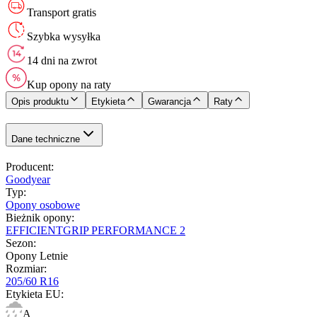
Transport gratis
Szybka wysyłka
14 dni na zwrot
Kup opony na raty
Opis produktu
Etykieta
Gwarancja
Raty
Dane techniczne
Producent
:
Goodyear
Typ
:
Opony osobowe
Bieżnik opony
:
EFFICIENTGRIP PERFORMANCE 2
Sezon
:
Opony Letnie
Rozmiar
:
205/60 R16
Etykieta EU
:
A