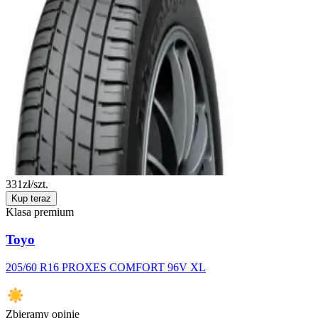
331
zł/szt.
Kup teraz
Klasa premium
Toyo
205/60 R16 PROXES COMFORT 96V XL
Zbieramy opinie