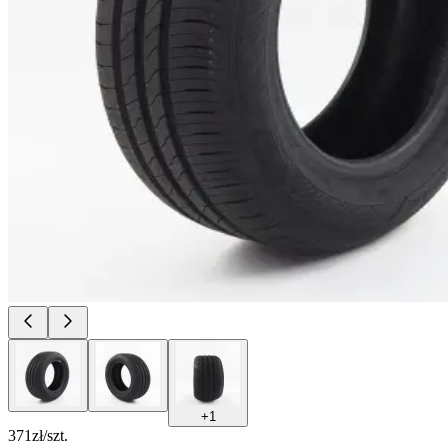
+
1
371
zł/szt.