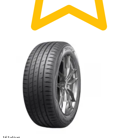
161
zł/szt.