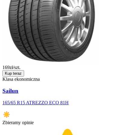
169
zł/szt.
Kup teraz
Klasa ekonomiczna
Sailun
165/65 R15 ATREZZO ECO 81H
Zbieramy opinie