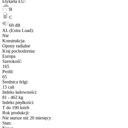
Etykieta EU
:
B
C
69 dB
XL (Extra Load)
:
Nie
Konstrukcja
:
Opony radialne
Kraj pochodzenia
:
Europa
Szerokość
:
165
Profil
:
65
Średnica felgi
:
15 cali
Indeks ładowności
:
81 - 462 kg
Indeks prędkości
:
T do 190 km/h
Rok produkcji
:
Nie starsze niż 20 miesięcy
Stan
: