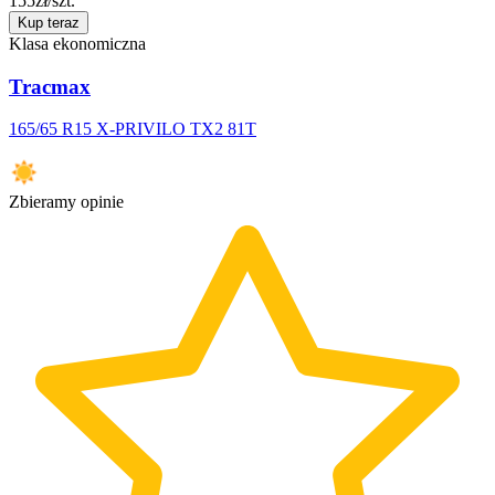
155
zł/szt.
Kup teraz
Klasa ekonomiczna
Tracmax
165/65 R15 X-PRIVILO TX2 81T
Zbieramy opinie