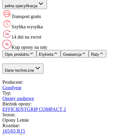
pełna specyfikacja
Transport gratis
Szybka wysyłka
14 dni na zwrot
Kup opony na raty
Opis produktu
Etykieta
Gwarancja
Raty
Dane techniczne
Producent
:
Goodyear
Typ
:
Opony osobowe
Bieżnik opony
:
EFFICIENTGRIP COMPACT 2
Sezon
:
Opony Letnie
Rozmiar
:
165/65 R15