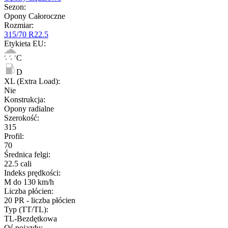
Sezon
:
Opony Całoroczne
Rozmiar
:
315/70 R22.5
Etykieta EU
:
C
D
XL (Extra Load)
:
Nie
Konstrukcja
:
Opony radialne
Szerokość
:
315
Profil
:
70
Średnica felgi
:
22.5 cali
Indeks prędkości
:
M do 130 km/h
Liczba płócien
:
20 PR - liczba płócien
Typ (TT/TL)
:
TL-Bezdętkowa
Oś pojazdu
: