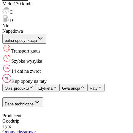
M do 130 km/h
C
D
Nie
Napędowa
pełna specyfikacja
Transport gratis
Szybka wysyłka
14 dni na zwrot
Kup opony na raty
Opis produktu
Etykieta
Gwarancja
Raty
Dane techniczne
Producent
:
Goodtrip
Typ
:
Opony ciężarowe