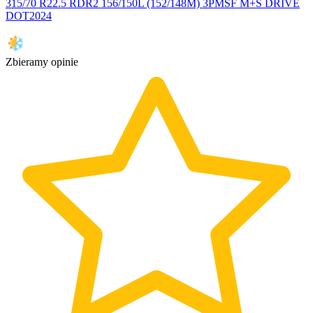
315/70 R22.5 RDR2 156/150L (152/148M) 3PMSF M+S DRIVE
DOT2024
Zbieramy opinie