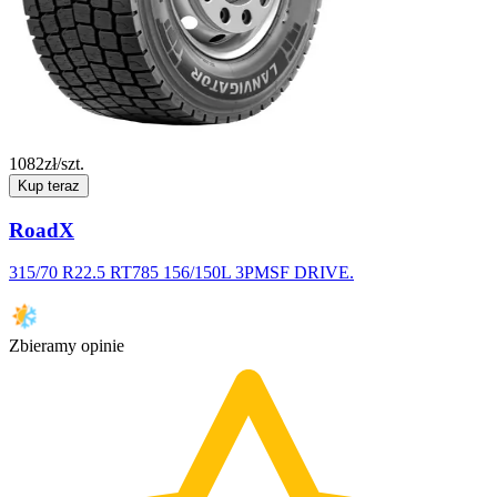
1082
zł/szt.
Kup teraz
RoadX
315/70 R22.5 RT785 156/150L 3PMSF DRIVE.
Zbieramy opinie