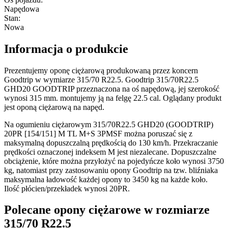
Napędowa
Stan
:
Nowa
Informacja o produkcie
Prezentujemy oponę ciężarową produkowaną przez koncern
Goodtrip w wymiarze 315/70 R22.5. Goodtrip 315/70R22.5
GHD20 GOODTRIP przeznaczona na oś napędową, jej szerokość
wynosi 315 mm. montujemy ją na felgę 22.5 cal. Oglądany produkt
jest oponą ciężarową na napęd.
Na ogumieniu ciężarowym 315/70R22.5 GHD20 (GOODTRIP)
20PR [154/151] M TL M+S 3PMSF można poruszać się z
maksymalną dopuszczalną prędkością do 130 km/h. Przekraczanie
prędkości oznaczonej indeksem M jest niezalecane. Dopuszczalne
obciążenie, które można przyłożyć na pojedyńcze koło wynosi 3750
kg, natomiast przy zastosowaniu opony Goodtrip na tzw. bliźniaka
maksymalna ładowość każdej opony to 3450 kg na każde koło.
Ilość płócien/przekładek wynosi 20PR.
Polecane opony ciężarowe w rozmiarze
315/70 R22.5