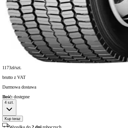
1173
zł/szt.
brutto z VAT
Darmowa dostawa
Ilość:
dostępne
4
szt.
Kup teraz
Wysyłka do
2 dni
roboczych