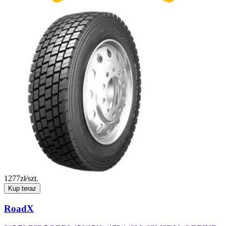
1277
zł/szt.
Kup teraz
RoadX