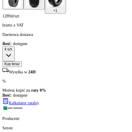
+
1
1289
zł/szt.
brutto z VAT
Darmowa dostawa
Ilość:
dostępne
4
szt.