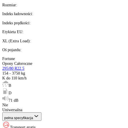
Kup teraz
Wysyłka w
24H
%
Możesz kupić na
raty 0%
Ilość:
dostępne
Kalkulator ratalny
Producent
:
Sezon
:
Rozmiar
:
Indeks ładowności
:
Indeks prędkości
:
Etykieta EU
: