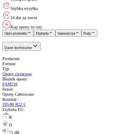
XL (Extra Load)
:
Oś pojazdu
:
Fortune
Opony Całoroczne
295/80 R22.5
154 - 3750 kg
K do 110 km/h
B
D
71 dB
Nie
Uniwersalna
pełna specyfikacja
Transport gratis
Szybka wysyłka
14 dni na zwrot